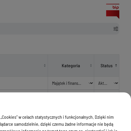
Kategoria
Status
ej Izby Obrachunkowej w
Majątek i finanse -
Aktualny
Opinie RIO
 „Cookies” w celach statystycznych i funkcjonalnych. Dzięki nim
j Izby Obrachunkowej w
Majątek i finanse -
Aktualny
ądarce samodzielnie, dzięki czemu żadne informacje nie będą
Opinie RIO
zegółowe informacje na temat tego czym są „ciasteczka” i jak je