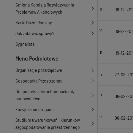
Gminna Komisja Rozwiązywania
19-12-201
9
Problemów Alkoholowych
Karta Dużej Rodziny
19-12-201
10
Jak załatwić sprawę?
Sygnalista
19-12-201
11
Menu Podmiotowe
Organizacje pozarządowe
27-08-20
12
Gospodarka Przestrzenna
Gospodarka nieruchomościami,
06-02-20
13
budownictwo
Zarządzanie drogami
06-02-20
14
Studium uwarunkowań i kierunków
zagospodarowania przestrzennego