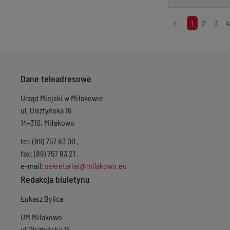
Stronicowanie
1
2
3
4
Dane teleadresowe
Urząd Miejski w Miłakowie
ul. Olsztyńska 16
14-310, Miłakowo
tel: (89) 757 83 00 ,
fax: (89) 757 83 21 ,
e-mail:
sekretariat@milakowo.eu
Redakcja biuletynu
Łukasz Bylica
UM Miłakowo
ul.Olsztyńska 16,