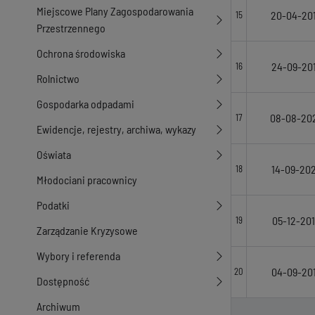
Miejscowe Plany Zagospodarowania
20-04-20
15
Przestrzennego
Ochrona środowiska
24-09-20
16
Rolnictwo
Gospodarka odpadami
08-08-20
17
Ewidencje, rejestry, archiwa, wykazy
Oświata
14-09-20
18
Młodociani pracownicy
Podatki
05-12-20
19
Zarządzanie Kryzysowe
Wybory i referenda
04-09-20
20
Dostępność
Archiwum