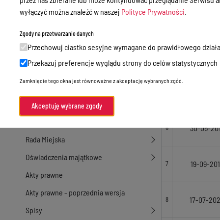
wyłączyć można znaleźć w naszej
Polityce Prywatności
.
Przetargi
03-04-20
3
Ogłoszenia
Zgody na przetwarzanie danych
Przechowuj ciastko sesyjne wymagane do prawidłowego działa
Petycje
21-04-20
4
Przekazuj preferencje wyglądu strony do celów statystycznych
Nabór
Zamknięcie tego okna jest równoważne z akceptację wybranych zgód.
Dyżury Aptek w Powiecie Ostródzkim
25-05-20
5
Komunikacja publiczna
Akceptuję wybrane zgody
Nieodpłatna pomoc prawna
30-05-20
6
Rada Miejska
Oświadczenia majątkowe
19-09-20
7
Akty prawne
Akty prawne - poprzednia wersja
17-07-20
8
Spisy