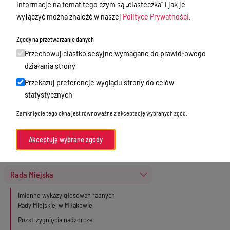
informacje na temat tego czym są „ciasteczka” i jak je
Ewidencja ludności, dowody osobiste,
wyłączyć można znaleźć w naszej
Polityce Prywatności
.
działalność gospodarcza
Zgody na przetwarzanie danych
Przetargi
Przechowuj ciastko sesyjne wymagane do prawidłowego
Ogłoszenia
działania strony
Petycje
Przekazuj preferencje wyglądu strony do celów
statystycznych
Nabór
Zamknięcie tego okna jest równoważne z akceptację wybranych zgód.
Dyżury Aptek w Powiecie Ostródzkim
Komunikacja publiczna
Akceptuję wybrane zgody
Nieodpłatna pomoc prawna
Rada Miejska
Imienne wykazy głosowań radnych
Rady Miejskiej w Miłakowie
Rozstrzygnięcia nadzorcze