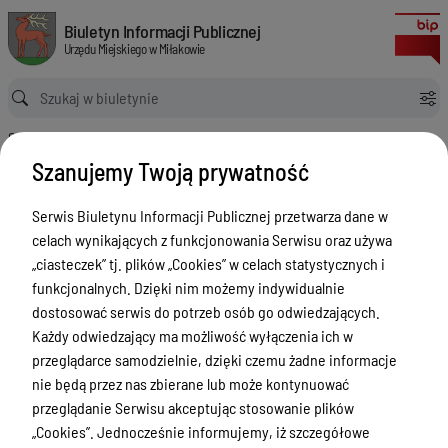
Rada Miejska - Plany pracy Rady Miejskiej
Biuletyn Informacji Publicznej Urzędu Miejskiego w Miłakowie
Biuletyn Informacji Publicznej
Urzędu Miejskiego w Miłakowie
Ścieżka powrotu
Strona główna
Rada Miejska
Rada Miejska - Plany pracy Rady Miejskiej
Szanujemy Twoją prywatność
Rada Miejska - Plany pracy Rady
Miejskiej
Serwis Biuletynu Informacji Publicznej przetwarza dane w
celach wynikających z funkcjonowania Serwisu oraz używa
Menu Przedmiotowe
„ciasteczek” tj. plików „Cookies” w celach statystycznych i
funkcjonalnych. Dzięki nim możemy indywidualnie
Urząd Miejski w Miłakowie
dostosować serwis do potrzeb osób go odwiedzających.
Gmina Miłakowo
Każdy odwiedzający ma możliwość wyłączenia ich w
przeglądarce samodzielnie, dzięki czemu żadne informacje
Majątek i finanse
nie będą przez nas zbierane lub może kontynuować
Zamówienia publiczne
przeglądanie Serwisu akceptując stosowanie plików
„Cookies”. Jednocześnie informujemy, iż szczegółowe
Urząd Stanu Cywilnego