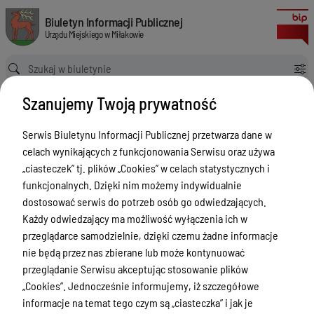
Gminny punkt konsultacyjno- informacyjny dla osób uzależnionych oraz
Biuletyn Informacji Publicznej Urzędu Miejskiego w Miłakowie
Biuletyn Informacji Publicznej
Urzędu Miejskiego w Miłakowie
Ścieżka powrotu
Strona główna
Gminny punkt konsultacyjno- informacyjny dla osób uzależnionych oraz współuzależnionych od alkoholu, narkotyków, substancji psychoaktywnych
Szanujemy Twoją prywatność
Gminny punkt konsultacyjno-
informacyjny dla osób
Serwis Biuletynu Informacji Publicznej przetwarza dane w
celach wynikających z funkcjonowania Serwisu oraz używa
uzależnionych oraz
„ciasteczek” tj. plików „Cookies” w celach statystycznych i
współuzależnionych od alkoholu,
funkcjonalnych. Dzięki nim możemy indywidualnie
narkotyków, substancji
dostosować serwis do potrzeb osób go odwiedzających.
Każdy odwiedzający ma możliwość wyłączenia ich w
psychoaktywnych
przeglądarce samodzielnie, dzięki czemu żadne informacje
Menu Przedmiotowe
nie będą przez nas zbierane lub może kontynuować
przeglądanie Serwisu akceptując stosowanie plików
Urząd Miejski w Miłakowie
„Cookies”. Jednocześnie informujemy, iż szczegółowe
informacje na temat tego czym są „ciasteczka” i jak je
Gmina Miłakowo