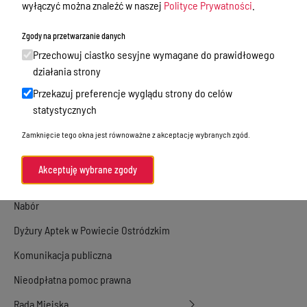
wyłączyć można znaleźć w naszej
Polityce Prywatności
.
Majątek i finanse
Zgody na przetwarzanie danych
Zamówienia publiczne
Przechowuj ciastko sesyjne wymagane do prawidłowego
Urząd Stanu Cywilnego
działania strony
Ewidencja ludności, dowody osobiste,
Przekazuj preferencje wyglądu strony do celów
działalność gospodarcza
statystycznych
Przetargi
Zamknięcie tego okna jest równoważne z akceptację wybranych zgód.
Ogłoszenia
Akceptuję wybrane zgody
Petycje
Nabór
Dyżury Aptek w Powiecie Ostródzkim
Komunikacja publiczna
Nieodpłatna pomoc prawna
Rada Miejska