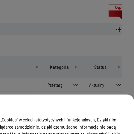
Kategoria
Status
Z 004
Przetargi
Aktualny
 „Cookies” w celach statystycznych i funkcjonalnych. Dzięki nim
ądarce samodzielnie, dzięki czemu żadne informacje nie będą
zegółowe informacje na temat tego czym są „ciasteczka” i jak je