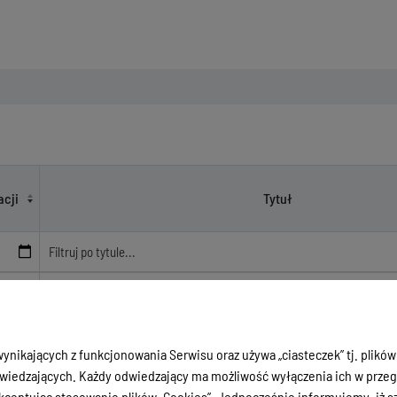
acji
Tytuł
20
I przetarg ofertowy na sprzedaż samochodu strażackiego JELC
Wyświetlone
1-1
z
1
rekordu.
ynikających z funkcjonowania Serwisu oraz używa „ciasteczek” tj. plików
iedzających. Każdy odwiedzający ma możliwość wyłączenia ich w przegl
ceptując stosowanie plików „Cookies”. Jednocześnie informujemy, iż szc