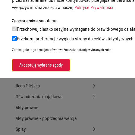
wyłączyć można znaleźć w naszej
Polityce Prywatności
.
Przetargi
Ogłoszenia
Zgody na przetwarzanie danych
Przechowuj ciastko sesyjne wymagane do prawidłowego działa
Petycje
Przekazuj preferencje wyglądu strony do celów statystycznych
Nabór
Zamknięcie tego okna jest równoważne z akceptację wybranych zgód.
Dyżury Aptek w Powiecie Ostródzkim
Komunikacja publiczna
Akceptuję wybrane zgody
Nieodpłatna pomoc prawna
Rada Miejska
Oświadczenia majątkowe
Akty prawne
Akty prawne - poprzednia wersja
Spisy