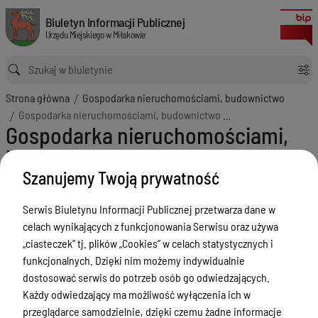
Gospodarka nieruchomościami, budownictwo - Wykazy nieruchomości p
Biuletyn Informacji Publicznej Urzędu Miejskiego w Miłakowie
Biuletyn Informacji Publicznej
Urzędu Miejskiego w Miłakowie
Ścieżka powrotu
Strona główna
Gospodarka nieruchomościami, budownictwo
Gospodarka nieruchomościami, budownictwo - Wykazy nieruchomości przeznaczonych do użyczenia
Gospodarka nieruchomościami,
budownictwo - Wykazy
nieruchomości przeznaczonych
Szanujemy Twoją prywatność
do użyczenia
Serwis Biuletynu Informacji Publicznej przetwarza dane w
Menu Przedmiotowe
celach wynikających z funkcjonowania Serwisu oraz używa
„ciasteczek” tj. plików „Cookies” w celach statystycznych i
Urząd Miejski w Miłakowie
funkcjonalnych. Dzięki nim możemy indywidualnie
dostosować serwis do potrzeb osób go odwiedzających.
Gmina Miłakowo
Każdy odwiedzający ma możliwość wyłączenia ich w
Majątek i finanse
przeglądarce samodzielnie, dzięki czemu żadne informacje