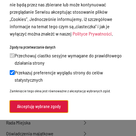
nie będą przez nas zbierane lub może kontynuować
Zamówienia publiczne
przeglądanie Serwisu akceptując stosowanie plików
Urząd Stanu Cywilnego
„Cookies”. Jednocześnie informujemy, iż szczegółowe
informacje na temat tego czym są „ciasteczka” i jak je
Ewidencja ludności, dowody osobiste,
wyłączyć można znaleźć w naszej
Polityce Prywatności
.
działalność gospodarcza
Przetargi
Zgody na przetwarzanie danych
Przechowuj ciastko sesyjne wymagane do prawidłowego
Ogłoszenia
działania strony
Petycje
Przekazuj preferencje wyglądu strony do celów
Nabór
statystycznych
Dyżury Aptek w Powiecie Ostródzkim
Zamknięcie tego okna jest równoważne z akceptację wybranych zgód.
Komunikacja publiczna
Akceptuję wybrane zgody
Nieodpłatna pomoc prawna
Rada Miejska
Oświadczenia majątkowe