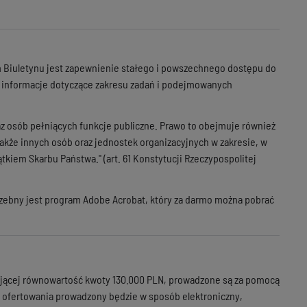
em Biuletynu jest zapewnienie stałego i powszechnego dostępu do
o informacje dotyczące zakresu zadań i podejmowanych
az osób pełniących funkcje publiczne. Prawo to obejmuje również
kże innych osób oraz jednostek organizacyjnych w zakresie, w
iem Skarbu Państwa." (art. 61 Konstytucji Rzeczypospolitej
rzebny jest program Adobe Acrobat, który za darmo można pobrać
ającej równowartość kwoty 130.000 PLN, prowadzone są za pomocą
es ofertowania prowadzony będzie w sposób elektroniczny,