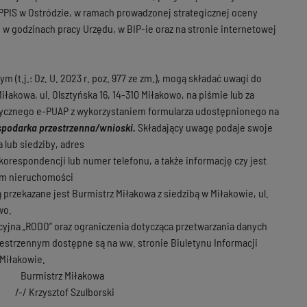
 PPIS w Ostródzie, w ramach prowadzonej strategicznej oceny
w godzinach pracy Urzędu, w BIP-ie oraz na stronie internetowej
 (t.j.: Dz. U. 2023 r. poz. 977 ze zm.), mogą składać uwagi do
iłakowa, ul. Olsztyńska 16, 14-310 Miłakowo, na piśmie lub za
atycznego e-PUAP z wykorzystaniem formularza udostępnionego na
podarka przestrzenna/wnioski.
Składający uwagę podaje swoje
 lub siedziby, adres
 korespondencji lub numer telefonu, a także informację czy jest
ym nieruchomości
rzekazane jest Burmistrz Miłakowa z siedzibą w Miłakowie, ul.
wo.
yjna „RODO” oraz ograniczenia dotycząca przetwarzania danych
estrzennym dostępne są na ww. stronie Biuletynu Informacji
 Miłakowie.
łakowa
zulborski