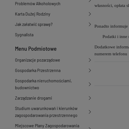
Problemów Alkoholowych
własności, opłata 
Karta Dużej Rodziny
11 8857 10
Jak załatwić sprawę?
Ponadto informuje 
Sygnalista
Podatki i inne
Dodatkowe informa
Menu Podmiotowe
numerem telefonu 
Organizacje pozarządowe
Gospodarka Przestrzenna
Gospodarka nieruchomościami,
budownictwo
Zarządzanie drogami
Studium uwarunkowań i kierunków
zagospodarowania przestrzennego
Miejscowe Plany Zagospodarowania