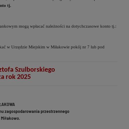
to tj.
 bankowym mogą wpłacać należności na dotychczasowe konto tj.:
ć w Urzędzie Miejskim w Miłakowie pokój nr 7 lub pod
tofa Szulborskiego
za rok 2025
IŁAKOWA
anu zagospodarowania przestrzennego
a Miłakowo.