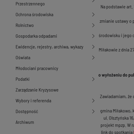
Przestrzennego
Na podstawie art. 
Ochrona środowiska
zmianie ustawy o p
Rolnictwo
środowisku i jego 
Gospodarka odpadami
Ewidencje, rejestry, archiwa, wykazy
Miłakowie z dnia 2
Oświata
Młodociani pracownicy
o wyłożeniu do p
Podatki
Zarządzanie Kryzysowe
Zawiadamiam, że 
Wybory i referenda
gmina Miłakowo, k
Dostępność
ul. Olsztyńska 1
Archiwum
projekt mpzp. W r
link do spotkania