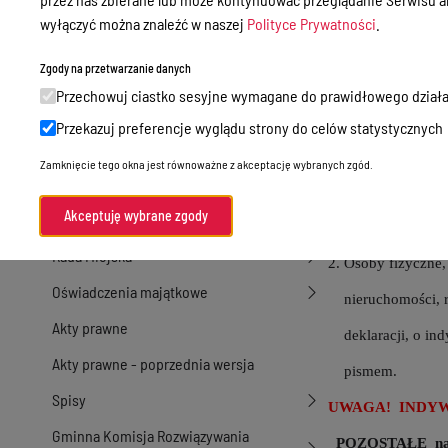
Przetargi
wyłączyć można znaleźć w naszej
Polityce Prywatności
.
INDYWIDUA
Ogłoszenia
Zgody na przetwarzanie danych
Burmistrz Miłakow
Petycje
Przechowuj ciastko sesyjne wymagane do prawidłowego działa
2024 r.
dla każde
Nabór
do dokonywania wpł
Przekazuj preferencje wyglądu strony do celów statystycznych
Dyżury Aptek w Powiecie Ostródzkim
1. Osoby fizyczne,
Zamknięcie tego okna jest równoważne z akceptację wybranych zgód.
Komunikacja publiczna
od nieruchomości,
Akceptuję wybrane zgody
Nieodpłatna pomoc prawna
bankowego otrzym
Rada Miejska
2. Osoby fizyczne,
Oświadczenia majątkowe
nieruchomości, rol
Akty prawne
deklaracji, o in
Akty prawne - poprzednia wersja
pismem.
Spisy
UWAGA! INDY
Gminna Komisja Rozwiązywania
POZOSTAŁE nale