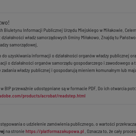
two!
ch Biuletynu Informacji Publicznej Urzędu Miejskiego w Miłakowie. Cel
t działalności władz samorządowych Gminy Miłakowo. Znajdą tu Państw
ładzy samorządowej.
 do uzyskiwania informacji o działalności organów władzy publicznej or
acji o działalności organów samorządu gospodarczego i zawodowego a ta
 zadania władzy publicznej i gospodarują mieniem komunalnym lub majątk
 w BIP przeważnie udostępniane są w formacie PDF. Do ich otwarcia pot
adobe.com/products/acrobat/readstep.html
stępowania o udzielenie zamówienia publicznego, o wartości przekracz
wej
na stronie
https://platformazakupowa.pl
. Oznacza to, że cały proc