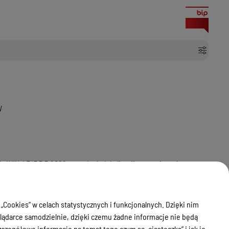
W
IN-I.747.3.3.2026 o ustaleniu lokalizacji strategicznej
sk Błonia - Olsztyn Mątki na terenie województwa warmińsko -
 słupem) do SE Olsztyn Mątki"
lizacji strategicznej inwestycji w zakresie sieci przesyłowej dla
 „Cookies” w celach statystycznych i funkcjonalnych. Dzięki nim
ądarce samodzielnie, dzięki czemu żadne informacje nie będą
zegółowe informacje na temat tego czym są „ciasteczka” i jak je