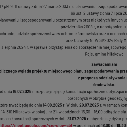
17 pkt 9, 11 ustawy z dnia 27 marca 2003 r. o planowaniu i zagospodarowaniu
66 ust. 2 ustawy z dnia 7 lipca 20
lanowaniu i zagospodarowaniu przestrzennym oraz niektórych innych ustaw 
października 2008 r. o udostępnianiu 
ochronie, udziale społeczeństwa w ochronie środowiska oraz o ocenach odd
oraz Uchwały Nr V/36/2024 Rady Mi
7 sierpnia 2024 r. w sprawie przystąpienia do sporządzenia miejscowe
Roje, gmina Miłakowo
zawiadamiam
ublicznego wglądu projektu miejscowego planu zagospodarowania
prz
z prognozą oddziaływania 
środowisko.
od dnia
16.07.2025 r
. rozpoczynają się konsultacje społeczne dotyczące
położonych w obrębie geodezyjn
tóre trwać będą do dnia
14.08.2025 r
. W dniu
29.07.2025 r.
w ramach kons
6, 14-310 Miłakowo, w pokoju nr 21, w godzinach 15.30 – 16.00 odbędzie 
amach konsultacji społecznych w dniu
31.07.2025 r.
obędzie się dyżur pr
https://meet.google.com/yxe-giow-sbt
w godzinach od
18.00
do
18.30