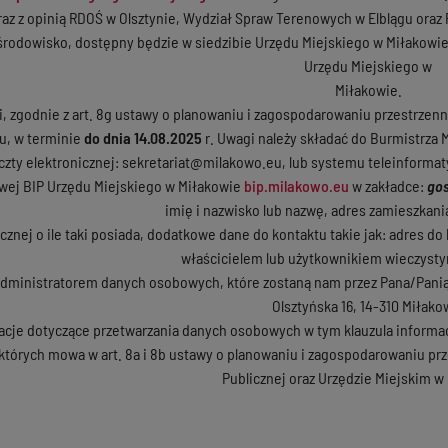
az z opinią RDOŚ w Olsztynie, Wydział Spraw Terenowych w Elblągu oraz
środowisko, dostępny będzie w siedzibie Urzędu Miejskiego w Miłakowie 
Urzędu Miejskiego w
Miłakowie.
 zgodnie z art. 8g ustawy o planowaniu i zagospodarowaniu przestrzennym
nu, w terminie
do dnia 14.08.2025
r. Uwagi należy składać do Burmistrza M
zty elektronicznej: sekretariat@milakowo.eu, lub systemu teleinform
owej BIP Urzędu Miejskiego w Miłakowie
bip.milakowo.eu
w zakładce:
gos
imię i nazwisko lub nazwę, adres zamieszkania
cznej o ile taki posiada, dodatkowe dane do kontaktu takie jak: adres do
właścicielem lub użytkownikiem wieczyst
dministratorem danych osobowych, które zostaną nam przez Pana/Panią p
Olsztyńska 16, 14-310 Miłako
acje dotyczące przetwarzania danych osobowych w tym klauzula informac
tórych mowa w art. 8a i 8b ustawy o planowaniu i zagospodarowaniu prz
Publicznej oraz Urzędzie Miejskim w
Burmistrz Mi
/-/ Krzysztof S