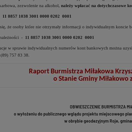
skarbowa, zezwolenie na alkohol,
należy wpłacać na dotychczasowe kon
38 3001 0000 0202 0001
się, że osoby które nie otrzymały informacji o indywidualnym koncie
 należności -
11 8857 1038 3001 0000 0202 0001
cje w sprawie indywidualnych numerów kont bankowych można uzyska
(89) 757 83 38.
Raport Burmistrza Miłakowa Krzysz
o Stanie Gminy Miłakowo 
OBWIESZCZENIE BURMISTRZA M
o wyłożeniu do publicznego wglądu projektu miejscowego pl
w obrębie geodezyjnym Roje, gmin