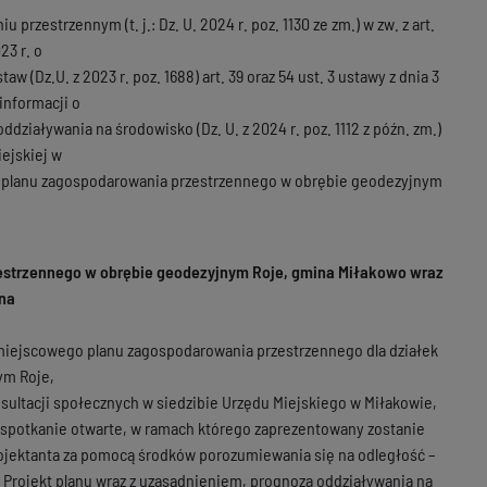
 przestrzennym (t. j.: Dz. U. 2024 r. poz. 1130 ze zm.) w zw. z art.
23 r. o
(Dz.U. z 2023 r. poz. 1688) art. 39 oraz 54 ust. 3 ustawy z dnia 3
informacji o
ziaływania na środowisko (Dz. U. z 2024 r. poz. 1112 z późn. zm.)
ejskiej w
go planu zagospodarowania przestrzennego w obrębie geodezyjnym
estrzennego w obrębie geodezyjnym Roje, gmina Miłakowo wraz
na
 miejscowego planu zagospodarowania przestrzennego dla działek
ym Roje,
ultacji społecznych w siedzibie Urzędu Miejskiego w Miłakowie,
się spotkanie otwarte, w ramach którego zaprezentowany zostanie
ojektanta za pomocą środków porozumiewania się na odległość –
. Projekt planu wraz z uzasadnieniem, prognozą oddziaływania na