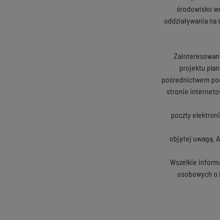
środowisko wr
oddziaływania na 
Zainteresowani,
projektu pla
pośrednictwem poc
stronie internet
poczty elektroni
objętej uwagą. A
Wszelkie inform
osobowych o k