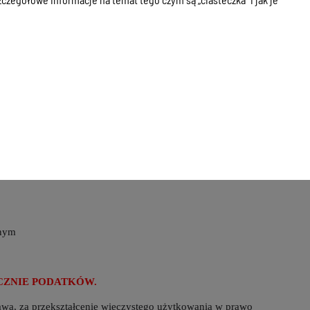
tytułu podatku od nieruchomości, rolnego, leśnego
od 1 stycznia
ddział Miłakowo, indywidualny numer konta bankowego służący
atku
bnym
ZNIE PODATKÓW.
awa, za przekształcenie wieczystego użytkowania w prawo