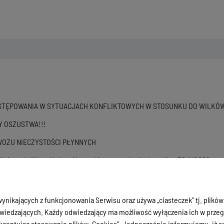
STĘPOWANIA W SYTUACJACH KONFLIKTOWYCH W STOSUNKU DO WILKÓ
Y OSZUSTWA!!!
OZU NIECZYSTOŚCI PŁYNNYCH
ojewody Warmińsko - Mazurskiego o wydaniu decyzji nr PS-1/2026, znak: W
ie sieci przesyłowej dla przedsięwzięcia pn.: "Budowa linii 400 kV Gdań
atach olsztyńskim i ostródzkim, tj. na odcinku od słupa nr 242 (wraz ze
t. wszczęcia postępowania admin. w spr. wydania decyzji o ustaleniu loka
ynikających z funkcjonowania Serwisu oraz używa „ciasteczek” tj. plików
nii 400kV Gdańsk Błonia - Olsztyn
iedzających. Każdy odwiedzający ma możliwość wyłączenia ich w przegl
ceptując stosowanie plików „Cookies”. Jednocześnie informujemy, iż szc