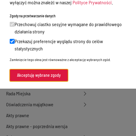
wyłączyć można znaleźć w naszej
Polityce Prywatności
.
działalność gospodarcza
Zgody na przetwarzanie danych
Przetargi
Przechowuj ciastko sesyjne wymagane do prawidłowego
Ogłoszenia
działania strony
Petycje
Przekazuj preferencje wyglądu strony do celów
statystycznych
Nabór
Zamknięcie tego okna jest równoważne z akceptację wybranych zgód.
Dyżury Aptek w Powiecie Ostródzkim
Komunikacja publiczna
Akceptuję wybrane zgody
Nieodpłatna pomoc prawna
Rada Miejska
Oświadczenia majątkowe
Akty prawne
Akty prawne - poprzednia wersja