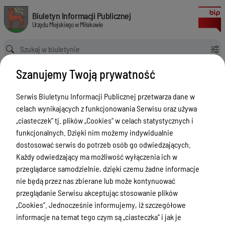
Zgłoś awarię MPGK Sp. z o. o. Miłakowo
Biuletyn Informacji Publicznej Urzędu Miejskiego w Miłakowie
Biuletyn Informacji Publicznej
Urzędu Miejskiego w Miłakowie
Ścieżka powrotu
Strona główna
Ogłoszenia
Szanujemy Twoją prywatność
Zgłoś awarię MPGK Sp. z o. o. Miłakowo
Ogłoszenia
Serwis Biuletynu Informacji Publicznej przetwarza dane w
celach wynikających z funkcjonowania Serwisu oraz używa
Menu Przedmiotowe
„ciasteczek” tj. plików „Cookies” w celach statystycznych i
Urząd Miejski w Miłakowie
funkcjonalnych. Dzięki nim możemy indywidualnie
dostosować serwis do potrzeb osób go odwiedzających.
Gmina Miłakowo
Każdy odwiedzający ma możliwość wyłączenia ich w
Majątek i finanse
przeglądarce samodzielnie, dzięki czemu żadne informacje
nie będą przez nas zbierane lub może kontynuować
Zamówienia publiczne
przeglądanie Serwisu akceptując stosowanie plików
Urząd Stanu Cywilnego
„Cookies”. Jednocześnie informujemy, iż szczegółowe
informacje na temat tego czym są „ciasteczka” i jak je
Ewidencja ludności, dowody osobiste,