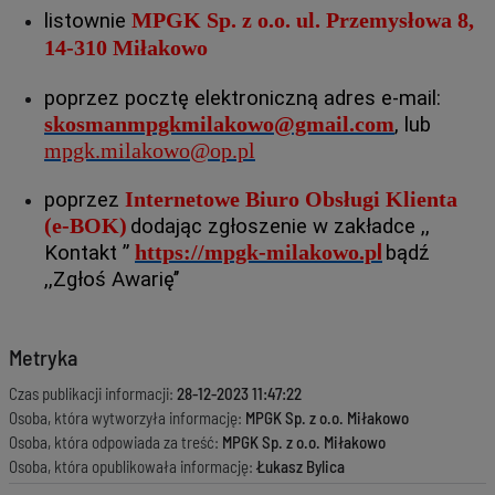
MPGK Sp. z o.o. ul. Przemysłowa 8,
listownie
14-310 Miłakowo
poprzez pocztę elektroniczną adres e-mail:
skosmanmpgkmilakowo@gmail.com
, lub
mpgk.milakowo@op.pl
Internetowe Biuro Obsługi Klienta
poprzez
(e-BOK)
dodając zgłoszenie w zakładce ,,
l
https://mpgk-milakowo.p
Kontakt ”
bądź
,,Zgłoś Awarię’’
Metryka
Czas publikacji informacji:
28-12-2023 11:47:22
Osoba, która wytworzyła informację:
MPGK Sp. z o.o. Miłakowo
Osoba, która odpowiada za treść:
MPGK Sp. z o.o. Miłakowo
Osoba, która opublikowała informację:
Łukasz Bylica