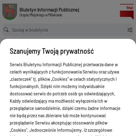
Podatki - Podatki i opłaty lokalne
Biuletyn Informacji Publicznej Urzędu Miejskiego w Miłakowie
Biuletyn Informacji Publicznej
Urzędu Miejskiego w Miłakowie
Ścieżka powrotu
Strona główna
Podatki
Podatki - Podatki i opłaty lokalne
Podatki - Podatki i opłaty lokalne
Szanujemy Twoją prywatność
Menu Przedmiotowe
Serwis Biuletynu Informacji Publicznej przetwarza dane w
celach wynikających z funkcjonowania Serwisu oraz używa
Urząd Miejski w Miłakowie
„ciasteczek” tj. plików „Cookies” w celach statystycznych i
Gmina Miłakowo
funkcjonalnych. Dzięki nim możemy indywidualnie
dostosować serwis do potrzeb osób go odwiedzających.
Majątek i finanse
Każdy odwiedzający ma możliwość wyłączenia ich w
Zamówienia publiczne
przeglądarce samodzielnie, dzięki czemu żadne informacje
nie będą przez nas zbierane lub może kontynuować
Urząd Stanu Cywilnego
przeglądanie Serwisu akceptując stosowanie plików
Ewidencja ludności, dowody osobiste,
„Cookies”. Jednocześnie informujemy, iż szczegółowe
działalność gospodarcza