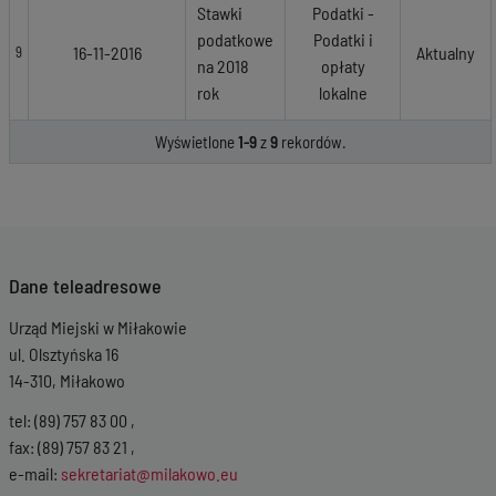
Stawki
Podatki -
podatkowe
Podatki i
16-11-2016
Aktualny
9
na 2018
opłaty
rok
lokalne
Wyświetlone
1-9
z
9
rekordów.
Dane teleadresowe
Urząd Miejski w Miłakowie
ul. Olsztyńska 16
14-310, Miłakowo
tel: (89) 757 83 00 ,
fax: (89) 757 83 21 ,
e-mail:
sekretariat@milakowo.eu