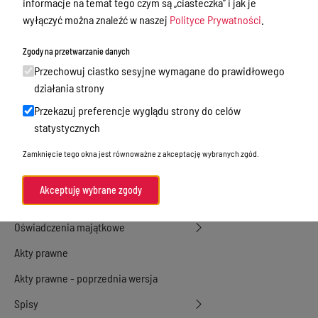
informacje na temat tego czym są „ciasteczka” i jak je
wyłączyć można znaleźć w naszej
Polityce Prywatności
.
Przetargi
Ogłoszenia
Zgody na przetwarzanie danych
Przechowuj ciastko sesyjne wymagane do prawidłowego
Petycje
działania strony
Nabór
Przekazuj preferencje wyglądu strony do celów
Dyżury Aptek w Powiecie Ostródzkim
statystycznych
Komunikacja publiczna
Zamknięcie tego okna jest równoważne z akceptację wybranych zgód.
Nieodpłatna pomoc prawna
Akceptuję wybrane zgody
Rada Miejska
Oświadczenia majątkowe
Akty prawne
Akty prawne - poprzednia wersja
Spisy