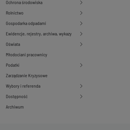
Ochrona środowiska
11-2023 16:14:24
Wersja z dnia
22-
Rolnictwo
02-2023 13:06:25
Wersja z dnia
22-
Gospodarka odpadami
02-2023 12:56:48
Ewidencje, rejestry, archiwa, wykazy
Wersja z dnia
22-
02-2023 12:55:54
Oświata
Wersja z dnia
22-
09-2022 10:13:52
Młodociani pracownicy
Wersja z dnia
21-
09-2022 14:40:31
Podatki
Wersja z dnia
29-
06-2021 12:25:25
Zarządzanie Kryzysowe
Wersja z dnia
22-
Wybory i referenda
11-2018 09:02:05
Wersja z dnia
02-
Dostępność
11-2016 12:35:02
Archiwum