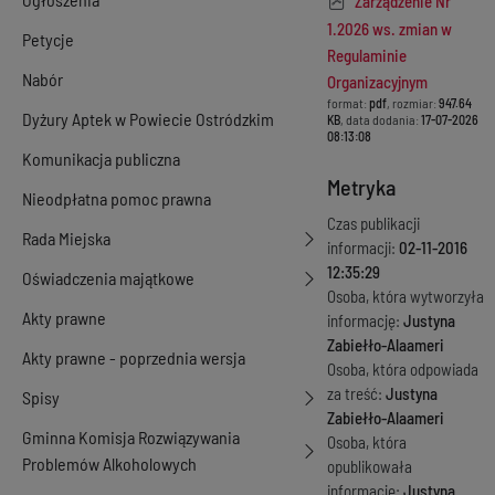
Zarządzenie Nr
1.2026 ws. zmian w
Petycje
Regulaminie
Nabór
Organizacyjnym
format:
pdf
, rozmiar:
947.64
Dyżury Aptek w Powiecie Ostródzkim
KB
, data dodania:
17-07-2026
08:13:08
Komunikacja publiczna
Metryka
Nieodpłatna pomoc prawna
Czas publikacji
Rada Miejska
informacji:
02-11-2016
12:35:29
Oświadczenia majątkowe
Osoba, która wytworzyła
Akty prawne
informację:
Justyna
Zabiełło-Alaameri
Akty prawne - poprzednia wersja
Osoba, która odpowiada
za treść:
Justyna
Spisy
Zabiełło-Alaameri
Gminna Komisja Rozwiązywania
Osoba, która
Problemów Alkoholowych
opublikowała
informację:
Justyna