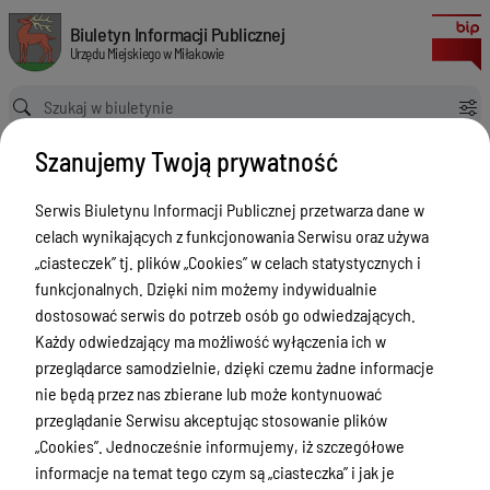
Regulaminy
Biuletyn Informacji Publicznej Urzędu Miejskiego w Miłakowie
Biuletyn Informacji Publicznej
Urzędu Miejskiego w Miłakowie
Ścieżka powrotu
Strona główna
Regulaminy
Szanujemy Twoją prywatność
Regulaminy
Serwis Biuletynu Informacji Publicznej przetwarza dane w
Menu Przedmiotowe
Wersja obowiązująca
celach wynikających z funkcjonowania Serwisu oraz używa
z dnia
17-07-2026
Urząd Miejski w Miłakowie
„ciasteczek” tj. plików „Cookies” w celach statystycznych i
08:13:08
funkcjonalnych. Dzięki nim możemy indywidualnie
Drukuj
Dane teleadresowe
dostosować serwis do potrzeb osób go odwiedzających.
Regulaminy
Referaty i stanowiska
Każdy odwiedzający ma możliwość wyłączenia ich w
przeglądarce samodzielnie, dzięki czemu żadne informacje
Regulaminy
nie będą przez nas zbierane lub może kontynuować
Elektroniczna Skrzynka Podawcza
Załączniki
przeglądanie Serwisu akceptując stosowanie plików
Dziennik Urzędowy Województwa
„Cookies”. Jednocześnie informujemy, iż szczegółowe
Warmińsko-Mazurskiego
Regulamin
informacje na temat tego czym są „ciasteczka” i jak je
Organizacyjny Urzędu
Dziennik Ustaw