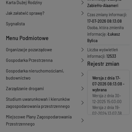
Karta Dużej Rodziny
Zabiełło-Alaameri
Jak załatwić sprawę?
Czas zmiany informacji:
17-07-2026 08:13:08
Sygnalista
Osoba, która zmieniła
informację:
Łukasz
Menu Podmiotowe
Bylica
Organizacje pozarządowe
Liczba wyświetleń
informacji:
12533
Gospodarka Przestrzenna
Rejestr zmian
Gospodarka nieruchomościami,
budownictwo
Wersja z dnia
17-
07-2026 08:13:08
Zarządzanie drogami
Wersja z dnia
30-
Studium uwarunkowań i kierunków
12-2025 15:03:00
zagospodarowania przestrzennego
Wersja z dnia
19-
02-2024 13:07:38
Miejscowe Plany Zagospodarowania
Wersja z dnia
30-
Przestrzennego
11-2023 14:32:43
Wersja z dnia
22-