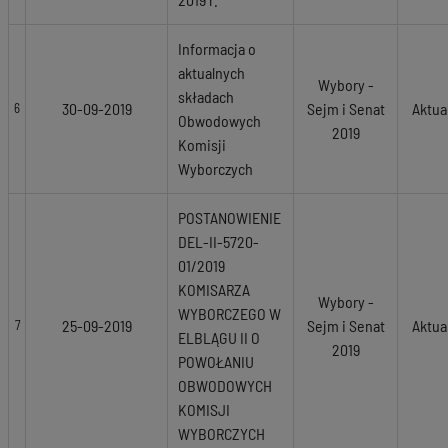
Informacja o
aktualnych
Wybory -
składach
30-09-2019
Sejm i Senat
Aktua
6
Obwodowych
2019
Komisji
Wyborczych
POSTANOWIENIE
DEL-II-5720-
01/2019
KOMISARZA
Wybory -
WYBORCZEGO W
25-09-2019
Sejm i Senat
Aktua
7
ELBLĄGU II O
2019
POWOŁANIU
OBWODOWYCH
KOMISJI
WYBORCZYCH