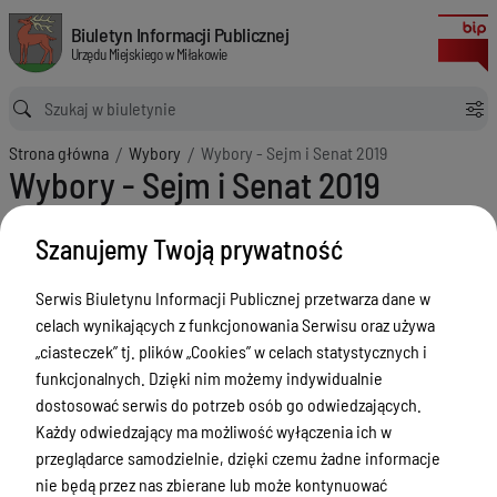
Wybory - Sejm i Senat 2019
Biuletyn Informacji Publicznej Urzędu Miejskiego w Miłakowie
Biuletyn Informacji Publicznej
Urzędu Miejskiego w Miłakowie
Ścieżka powrotu
Strona główna
Wybory
Wybory - Sejm i Senat 2019
Wybory - Sejm i Senat 2019
Menu Przedmiotowe
Szanujemy Twoją prywatność
Urząd Miejski w Miłakowie
Serwis Biuletynu Informacji Publicznej przetwarza dane w
Gmina Miłakowo
celach wynikających z funkcjonowania Serwisu oraz używa
Majątek i finanse
„ciasteczek” tj. plików „Cookies” w celach statystycznych i
funkcjonalnych. Dzięki nim możemy indywidualnie
Zamówienia publiczne
dostosować serwis do potrzeb osób go odwiedzających.
Urząd Stanu Cywilnego
Każdy odwiedzający ma możliwość wyłączenia ich w
przeglądarce samodzielnie, dzięki czemu żadne informacje
Ewidencja ludności, dowody osobiste,
nie będą przez nas zbierane lub może kontynuować
działalność gospodarcza