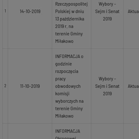
Rzeczypospolitej
Wybory -
14-10-2019
Polskiej w dniu
Sejm i Senat
Aktua
1
13 października
2019
2019 r. na
terenie Gminy
Miłakowo
INFORMACJA o
godzinie
rozpoczęcia
pracy
Wybory -
11-10-2019
obwodowych
Sejm i Senat
Aktua
2
komisji
2019
wyborczych na
terenie Gminy
Miłakowo
INFORMACJA
Okręgowej