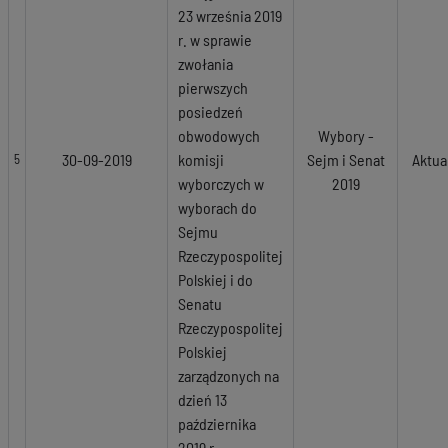
23 września 2019
r. w sprawie
zwołania
pierwszych
posiedzeń
obwodowych
Wybory -
30-09-2019
komisji
Sejm i Senat
Aktua
5
wyborczych w
2019
wyborach do
Sejmu
Rzeczypospolitej
Polskiej i do
Senatu
Rzeczypospolitej
Polskiej
zarządzonych na
dzień 13
października
2019 r.