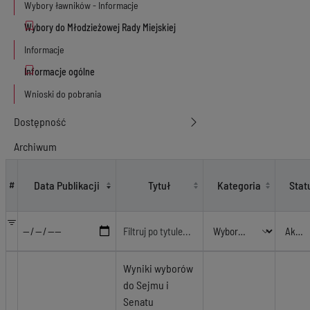
Wybory ławników - Informacje
Informacje
Wnioski do pobrania
Dostępność
Archiwum
Wybory - Sejm i Senat 2019
Data Publikacji
Tytuł
Kategoria
Stat
#
Wyniki wyborów
do Sejmu i
Senatu