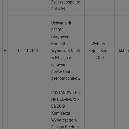
Rzeczypospolitej
Polskiej
Uchwała Nr
8/2019
Okręgowej
Komisji
Wybory -
03-10-2019
Wyborczej Nr 34
Sejm i Senat
Aktua
4
w Elblągu w
2019
sprawie
powołania
pełnomocników
POSTANOWIENIE
NR DEL-II-5721-
01/2019
Komisarza
Wyborczego w
Elblągu II z dnia