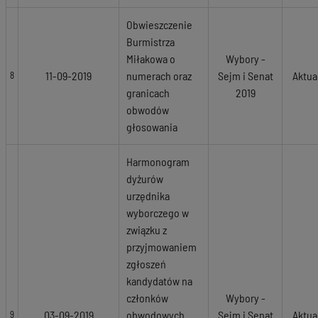
Obwieszczenie
Burmistrza
Miłakowa o
Wybory -
11-09-2019
numerach oraz
Sejm i Senat
Aktua
8
granicach
2019
obwodów
głosowania
Harmonogram
dyżurów
urzędnika
wyborczego w
związku z
przyjmowaniem
zgłoszeń
kandydatów na
członków
Wybory -
03-09-2019
obwodowych
Sejm i Senat
Aktua
9