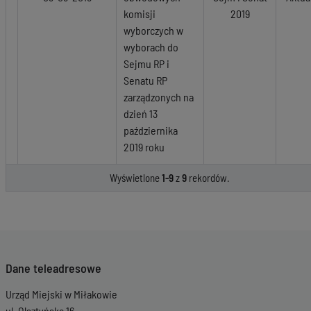
komisji
2019
wyborczych w
wyborach do
Sejmu RP i
Senatu RP
zarządzonych na
dzień 13
października
2019 roku
Wyświetlone
1-9
z
9
rekordów.
Dane teleadresowe
Urząd Miejski w Miłakowie
ul. Olsztyńska 16