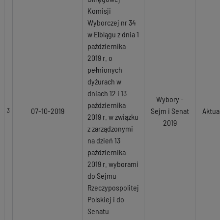
Komisji
Wyborczej nr 34
w Elblągu z dnia 1
października
2019 r. o
pełnionych
dyżurach w
dniach 12 i 13
Wybory -
października
07-10-2019
Sejm i Senat
Aktua
3
2019 r. w związku
2019
z zarządzonymi
na dzień 13
października
2019 r. wyborami
do Sejmu
Rzeczypospolitej
Polskiej i do
Senatu