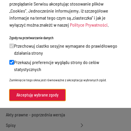
przeglądanie Serwisu akceptując stosowanie plików
Przetargi
„Cookies”. Jednocześnie informujemy, iż szczegółowe
informacje na temat tego czym są „ciasteczka” i jak je
Ogłoszenia
wyłączyć można znaleźć w naszej
Polityce Prywatności
.
Petycje
Zgody na przetwarzanie danych
Nabór
Przechowuj ciastko sesyjne wymagane do prawidłowego
Dyżury Aptek w Powiecie Ostródzkim
działania strony
Komunikacja publiczna
Przekazuj preferencje wyglądu strony do celów
statystycznych
Nieodpłatna pomoc prawna
Zamknięcie tego okna jest równoważne z akceptację wybranych zgód.
Rada Miejska
Oświadczenia majątkowe
Akceptuję wybrane zgody
Akty prawne
Akty prawne - poprzednia wersja
Spisy