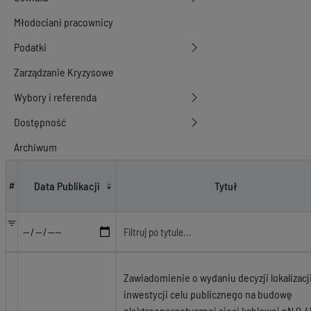
Młodociani pracownicy
Podatki
Zarządzanie Kryzysowe
Wybory i referenda
Dostępność
Archiwum
Gospodarka nieruchomościami, budownictwo - Obwieszczenia dot. lokali
Data Publikacji
Tytuł
#
Zawiadomienie o wydaniu decyzji lokalizacj
inwestycji celu publicznego na budowę
elektroenergetycznej sieci kablowej nN 0,