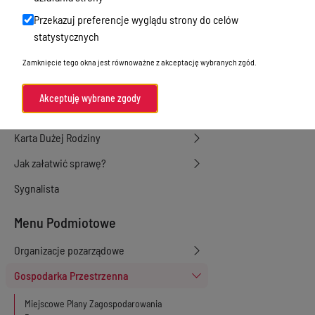
Akty prawne
Przekazuj preferencje wyglądu strony do celów
statystycznych
Akty prawne - poprzednia wersja
Zamknięcie tego okna jest równoważne z akceptację wybranych zgód.
Spisy
Gminna Komisja Rozwiązywania
Akceptuję wybrane zgody
Problemów Alkoholowych
Karta Dużej Rodziny
Jak załatwić sprawę?
Sygnalista
Menu Podmiotowe
Organizacje pozarządowe
Gospodarka Przestrzenna
Miejscowe Plany Zagospodarowania