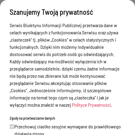
Zamówienia publiczne
Szanujemy Twoją prywatność
Urząd Stanu Cywilnego
Serwis Biuletynu Informacji Publicznej przetwarza dane w
Ewidencja ludności, dowody osobiste,
celach wynikających z funkcjonowania Serwisu oraz używa
działalność gospodarcza
„ciasteczek” tj. plików „Cookies” w celach statystycznych i
Przetargi
funkcjonalnych. Dzięki nim możemy indywidualnie
dostosować serwis do potrzeb osób go odwiedzających.
Ogłoszenia
Każdy odwiedzający ma możliwość wyłączenia ich w
Petycje
przeglądarce samodzielnie, dzięki czemu żadne informacje
nie będą przez nas zbierane lub może kontynuować
Nabór
przeglądanie Serwisu akceptując stosowanie plików
Dyżury Aptek w Powiecie Ostródzkim
„Cookies”. Jednocześnie informujemy, iż szczegółowe
informacje na temat tego czym są „ciasteczka” i jak je
Komunikacja publiczna
wyłączyć można znaleźć w naszej
Polityce Prywatności
.
Nieodpłatna pomoc prawna
Zgody na przetwarzanie danych
Rada Miejska
Przechowuj ciastko sesyjne wymagane do prawidłowego
Oświadczenia majątkowe
działania strony