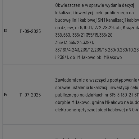
Obwieszczenie w sprawie wydania decyzji
lokalizacji inwestycji celu publicznego na
budowę linii kablowej SN i kanalizacji kablo
na dz. ew. nr 9,10,11,12/2,28,29, ob. Książnik
11-09-2025
13
358,660, 355/21,355/15,355/28,
355/13,355/23,338/1,
337,61/4,243,239/12,239/15,239/9,239/10,23
i 238/1, ob. Miłakowo ob. Miłakowo
Zawiadomienie o wszczęciu postępowania
sprawie ustalenia lokalizacji inwestycji celu
11-07-2025
publicznego na działkach nr 615-3,130-2 i 61
14
obrębie Miłakowo, gmina Miłakowo na bud
elektroenergetycznej sieci kablowej nN 0,4