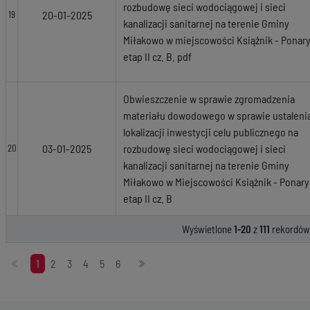
rozbudowę sieci wodociągowej i sieci
20-01-2025
19
kanalizacji sanitarnej na terenie Gminy
Miłakowo w miejscowości Książnik - Ponar
etap II cz. B. pdf
Obwieszczenie w sprawie zgromadzenia
materiału dowodowego w sprawie ustaleni
lokalizacji inwestycji celu publicznego na
03-01-2025
rozbudowę sieci wodociągowej i sieci
20
kanalizacji sanitarnej na terenie Gminy
Miłakowo w Miejscowości Książnik - Ponary
etap II cz. B
Wyświetlone
1-20
z
111
rekordów
Stronicowanie
1
2
3
4
5
6