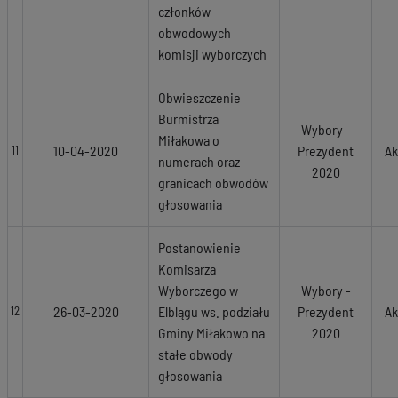
członków
obwodowych
komisji wyborczych
Obwieszczenie
Burmistrza
Wybory -
Miłakowa o
10-04-2020
Prezydent
Ak
11
numerach oraz
2020
granicach obwodów
głosowania
Postanowienie
Komisarza
Wyborczego w
Wybory -
26-03-2020
Elblągu ws. podziału
Prezydent
Ak
12
Gminy Miłakowo na
2020
stałe obwody
głosowania