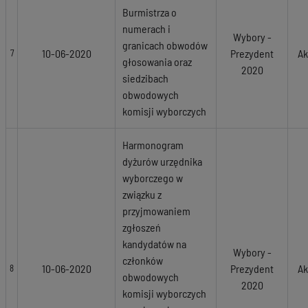
Burmistrza o
numerach i
Wybory -
granicach obwodów
10-06-2020
Prezydent
Ak
7
głosowania oraz
2020
siedzibach
obwodowych
komisji wyborczych
Harmonogram
dyżurów urzędnika
wyborczego w
związku z
przyjmowaniem
zgłoszeń
kandydatów na
Wybory -
członków
10-06-2020
Prezydent
Ak
8
obwodowych
2020
komisji wyborczych