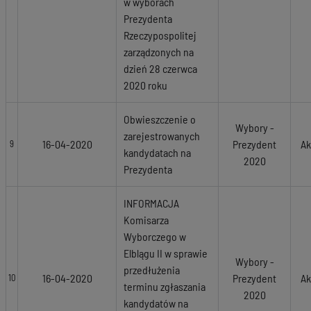
w wyborach
Prezydenta
Rzeczypospolitej
zarządzonych na
dzień 28 czerwca
2020 roku
Obwieszczenie o
Wybory -
zarejestrowanych
16-04-2020
Prezydent
Ak
9
kandydatach na
2020
Prezydenta
INFORMACJA
Komisarza
Wyborczego w
Elblągu II w sprawie
Wybory -
przedłużenia
16-04-2020
Prezydent
Ak
10
terminu zgłaszania
2020
kandydatów na