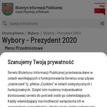
Wybory - Prezydent 2020
Biuletyn Informacji Publicznej Urzędu Miejskiego w Miłakowie
Biuletyn Informacji Publicznej
Urzędu Miejskiego w Miłakowie
Ścieżka powrotu
Strona główna
Wybory
Wybory - Prezydent 2020
Wybory - Prezydent 2020
Menu Przedmiotowe
Urząd Miejski w Miłakowie
Szanujemy Twoją prywatność
Gmina Miłakowo
Serwis Biuletynu Informacji Publicznej przetwarza dane w
Majątek i finanse
celach wynikających z funkcjonowania Serwisu oraz używa
Zamówienia publiczne
„ciasteczek” tj. plików „Cookies” w celach statystycznych i
funkcjonalnych. Dzięki nim możemy indywidualnie
Urząd Stanu Cywilnego
dostosować serwis do potrzeb osób go odwiedzających.
Ewidencja ludności, dowody osobiste,
Każdy odwiedzający ma możliwość wyłączenia ich w
działalność gospodarcza
przeglądarce samodzielnie, dzięki czemu żadne informacje