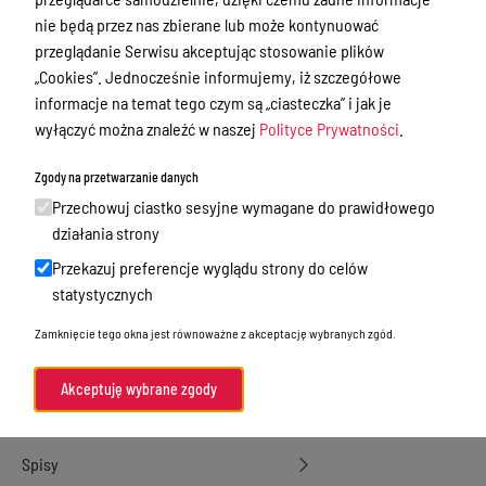
nie będą przez nas zbierane lub może kontynuować
Przetargi
przeglądanie Serwisu akceptując stosowanie plików
Ogłoszenia
„Cookies”. Jednocześnie informujemy, iż szczegółowe
informacje na temat tego czym są „ciasteczka” i jak je
Petycje
wyłączyć można znaleźć w naszej
Polityce Prywatności
.
Nabór
Zgody na przetwarzanie danych
Dyżury Aptek w Powiecie Ostródzkim
Przechowuj ciastko sesyjne wymagane do prawidłowego
Komunikacja publiczna
działania strony
Przekazuj preferencje wyglądu strony do celów
Nieodpłatna pomoc prawna
statystycznych
Rada Miejska
Zamknięcie tego okna jest równoważne z akceptację wybranych zgód.
Oświadczenia majątkowe
Akty prawne
Akceptuję wybrane zgody
Akty prawne - poprzednia wersja
Spisy