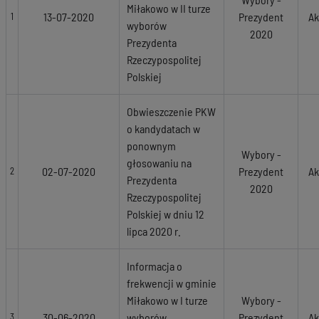
Miłakowo w II turze
13-07-2020
Prezydent
Ak
1
wyborów
2020
Prezydenta
Rzeczypospolitej
Polskiej
Obwieszczenie PKW
o kandydatach w
ponownym
Wybory -
głosowaniu na
02-07-2020
Prezydent
Ak
2
Prezydenta
2020
Rzeczypospolitej
Polskiej w dniu 12
lipca 2020 r.
Informacja o
frekwencji w gminie
Miłakowo w I turze
Wybory -
30-06-2020
wyborów
Prezydent
Ak
3