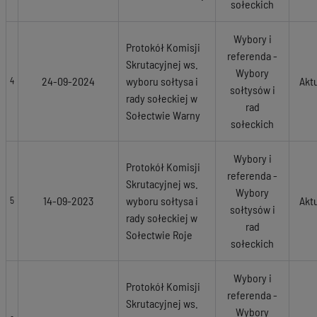
sołeckich
Wybory i
Protokół Komisji
referenda -
Skrutacyjnej ws.
Wybory
24-09-2024
wyboru sołtysa i
Akt
4
sołtysów i
rady sołeckiej w
rad
Sołectwie Warny
sołeckich
Wybory i
Protokół Komisji
referenda -
Skrutacyjnej ws.
Wybory
14-09-2023
wyboru sołtysa i
Akt
5
sołtysów i
rady sołeckiej w
rad
Sołectwie Roje
sołeckich
Wybory i
Protokół Komisji
referenda -
Skrutacyjnej ws.
Wybory