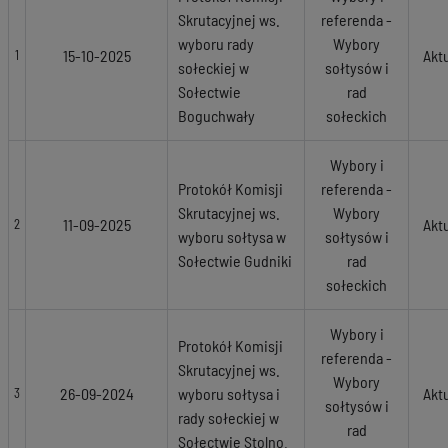
Skrutacyjnej ws.
referenda -
wyboru rady
Wybory
15-10-2025
Akt
1
sołeckiej w
sołtysów i
Sołectwie
rad
Boguchwały
sołeckich
Wybory i
Protokół Komisji
referenda -
Skrutacyjnej ws.
Wybory
11-09-2025
Akt
2
wyboru sołtysa w
sołtysów i
Sołectwie Gudniki
rad
sołeckich
Wybory i
Protokół Komisji
referenda -
Skrutacyjnej ws.
Wybory
26-09-2024
wyboru sołtysa i
Akt
3
sołtysów i
rady sołeckiej w
rad
Sołectwie Stolno.