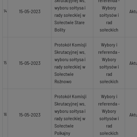
Skrutacyjnej ws.
referenda -
wyboru sołtysa i
Wybory
15-05-2023
Akt
14
rady sołeckiej w
sołtysów i
Sołectwie Stare
rad
Bolity
sołeckich
Protokół Komisji
Wybory i
Skrutacyjnej ws.
referenda -
wyboru sołtysa i
Wybory
15-05-2023
Akt
15
rady sołeckiej w
sołtysów i
Sołectwie
rad
Rożnowo
sołeckich
Protokół Komisji
Wybory i
Skrutacyjnej ws.
referenda -
wyboru sołtysa i
Wybory
15-05-2023
Akt
16
rady sołeckiej w
sołtysów i
Sołectwie
rad
Polkajny
sołeckich