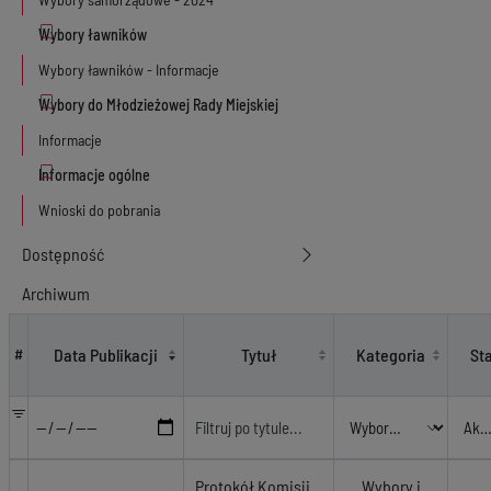
Wybory ławników - Informacje
Informacje
Wnioski do pobrania
Dostępność
Archiwum
Wybory i referenda - Wybory sołtysów i rad sołeckich
Data Publikacji
Tytuł
Kategoria
St
#
Protokół Komisji
Wybory i