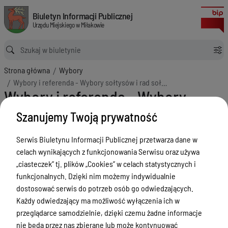
Wybory i referenda - Wybory sołtysów i rad sołeckich
Biuletyn Informacji Publicznej Urzędu Miejskiego w Miłakowie
Biuletyn Informacji Publicznej
Urzędu Miejskiego w Miłakowie
Ścieżka powrotu
Strona główna
Wybory
Wybory i referenda - Wybory sołtysów i rad sołeckich
Wybory i referenda - Wybory
sołtysów i rad sołeckich
Szanujemy Twoją prywatność
Menu Przedmiotowe
Serwis Biuletynu Informacji Publicznej przetwarza dane w
Urząd Miejski w Miłakowie
celach wynikających z funkcjonowania Serwisu oraz używa
„ciasteczek” tj. plików „Cookies” w celach statystycznych i
Gmina Miłakowo
funkcjonalnych. Dzięki nim możemy indywidualnie
Majątek i finanse
dostosować serwis do potrzeb osób go odwiedzających.
Każdy odwiedzający ma możliwość wyłączenia ich w
Zamówienia publiczne
przeglądarce samodzielnie, dzięki czemu żadne informacje
Urząd Stanu Cywilnego
nie będą przez nas zbierane lub może kontynuować