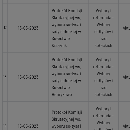
Protokół Komisji
Wybory i
Skrutacyjnej ws.
referenda -
wyboru sołtysa i
Wybory
15-05-2023
Akt
17
rady sołeckiej w
sołtysów i
Sołectwie
rad
Książnik
sołeckich
Protokół Komisji
Wybory i
Skrutacyjnej ws.
referenda -
wyboru sołtysa i
Wybory
15-05-2023
Akt
18
rady sołeckiej w
sołtysów i
Sołectwie
rad
Henrykowo
sołeckich
Wybory i
Protokół Komisji
referenda -
Skrutacyjnej ws.
Wybory
15-05-2023
wyboru sołtysa i
Akt
19
sołtysów i