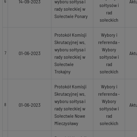
14-09-2023
wyboru sołtysa i
Akt
6
sołtysów i
rady sołeckiej w
rad
Sołectwie Ponary
sołeckich
Protokół Komisji
Wybory i
Skrutacyjnej ws.
referenda -
wyboru sołtysa i
Wybory
01-06-2023
Akt
7
rady sołeckiej w
sołtysów i
Sołectwie
rad
Trokajny
sołeckich
Protokół Komisji
Wybory i
Skrutacyjnej ws.
referenda -
wyboru sołtysa i
Wybory
01-06-2023
Akt
8
rady sołeckiej w
sołtysów i
Sołectwie Nowe
rad
Mieczysławy
sołeckich