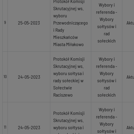
Protokół Komisji
Wybory i
Skrutacyjnej ws.
referenda -
wyboru
Wybory
25-05-2023
Przewodniczącego
Akt
9
sołtysów i
i Rady
rad
Mieszkańców
sołeckich
Miasta Miłakowo
Protokół Komisji
Wybory i
Skrutacyjnej ws.
referenda -
wyboru sołtysa i
Wybory
24-05-2023
Akt
10
rady sołeckiej w
sołtysów i
Sołectwie
rad
Raciszewo
sołeckich
Wybory i
Protokół Komisji
referenda -
Skrutacyjnej ws.
Wybory
24-05-2023
wyboru sołtysa i
Akt
11
sołtysów i