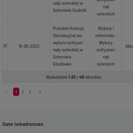
rady sołeckiej w
rad
Sołectwie Gudniki
sołeckich
Protokół Komisji
Wybory i
Skrutacyjnej ws.
referenda -
wyboru sołtysa i
Wybory
15-05-2023
Akt
20
rady sołeckiej w
sołtysów i
Sołectwie
rad
Głodówko
sołeckich
Wyświetlone
1-20
z
48
rekordów.
Stronicowanie
1
2
3
Dane teleadresowe