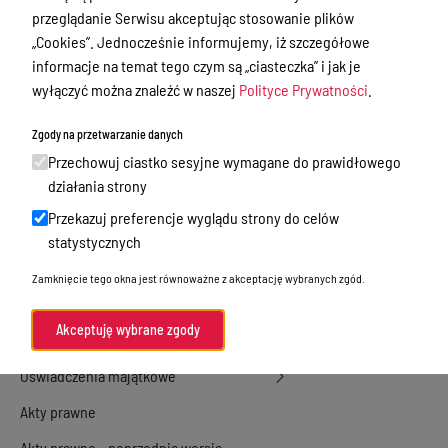
przeglądanie Serwisu akceptując stosowanie plików
Ewidencja ludności, dowody osobiste,
„Cookies”. Jednocześnie informujemy, iż szczegółowe
działalność gospodarcza
informacje na temat tego czym są „ciasteczka” i jak je
Przetargi
wyłączyć można znaleźć w naszej
Polityce Prywatności
.
Ogłoszenia
Zgody na przetwarzanie danych
Petycje
Przechowuj ciastko sesyjne wymagane do prawidłowego
działania strony
Nabór
Przekazuj preferencje wyglądu strony do celów
Dyżury Aptek w Powiecie Ostródzkim
statystycznych
Komunikacja publiczna
Zamknięcie tego okna jest równoważne z akceptację wybranych zgód.
Nieodpłatna pomoc prawna
Akceptuję wybrane zgody
Rada Miejska
Oświadczenia majątkowe
Akty prawne
Akty prawne - poprzednia wersja