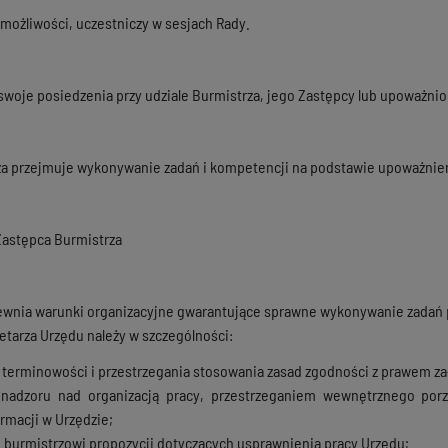
 możliwości, uczestniczy w sesjach Rady.
woje posiedzenia przy udziale Burmistrza, jego Zastępcy lub upoważn
a przejmuje wykonywanie zadań i kompetencji na podstawie upoważnien
Zastępca Burmistrza
ewnia warunki organizacyjne gwarantujące sprawne wykonywanie zadań p
etarza Urzędu należy w szczególności:
terminowości i przestrzegania stosowania zasad zgodności z prawem za
nadzoru nad organizacją pracy, przestrzeganiem wewnętrznego por
rmacji w Urzędzie;
 burmistrzowi propozycji dotyczących usprawnienia pracy Urzędu;