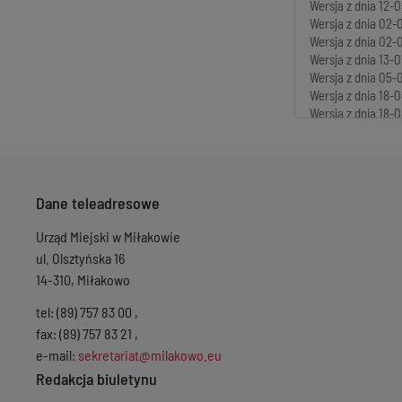
Wersja z dnia
12-0
Wersja z dnia
02-
Wersja z dnia
02-0
Wersja z dnia
13-0
Wersja z dnia
05-0
Wersja z dnia
18-0
Wersja z dnia
18-0
Wersja z dnia
18-0
Wersja z dnia
27-0
Wersja z dnia
02-0
Wersja z dnia
16-0
Dane teleadresowe
Wersja z dnia
08-0
Wersja z dnia
04-0
Urząd Miejski w Miłakowie
Wersja z dnia
17-0
Wersja z dnia
10-0
ul. Olsztyńska 16
Wersja z dnia
14-0
14-310, Miłakowo
Wersja z dnia
12-1
Wersja z dnia
06-1
tel: (89) 757 83 00 ,
Wersja z dnia
06-1
fax: (89) 757 83 21 ,
Wersja z dnia
01-1
e-mail:
sekretariat@milakowo.eu
Wersja z dnia
09-0
Redakcja biuletynu
Wersja z dnia
23-0
Wersja z dnia
02-0