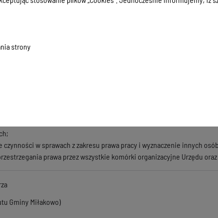
adań szefa obrony cywilnej;
anizacją akcji ratowniczych w przypadku klęsk żywiołowych i katastrof,
dań zastrzeżonych do wyłącznej kompetencji Burmistrza przepisami prawa
warunków porozumień z administracją rządową i jednostkami samorząd
nia strony
 rozwijanie współpracy Gminy ze społecznościami regionalnymi i organi
skarg i wniosków;
zji z zakresu administracji publicznej;
 Radzie projektów uchwał;
łnomocnictw i upoważnień w sprawach należących do jego kompetencji;
ie funduszem płac;
 uprawnień zwierzchnika służbowego w stosunku do wszystkich
ch;
czynności w sprawach z zakresu prawa pracy i wyznaczenie innych osó
rzestrzegania prawa przez wszystkie komórki organizacyjne Urzędu ora
rza
utu Gminy Miłakowo)