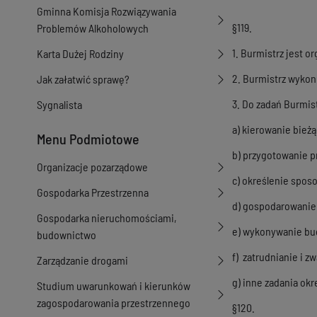
Gminna Komisja Rozwiązywania
§119.
Problemów Alkoholowych
1. Burmistrz jest
Karta Dużej Rodziny
2. Burmistrz wykon
Jak załatwić sprawę?
3. Do zadań Burmist
Sygnalista
a) kierowanie bież
Menu Podmiotowe
b) przygotowanie p
Organizacje pozarządowe
c) określenie spo
Gospodarka Przestrzenna
d) gospodarowani
Gospodarka nieruchomościami,
e) wykonywanie bu
budownictwo
f) zatrudnianie i 
Zarządzanie drogami
g) inne zadania ok
Studium uwarunkowań i kierunków
zagospodarowania przestrzennego
§120.