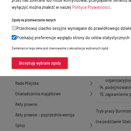
wykonywanie z
wyłączyć można znaleźć w naszej
Polityce Prywatności
.
Przetargi
nadzór nad org
realizacja za
Ogłoszenia
Zgody na przetwarzanie danych
negocjowanie 
Przechowuj ciastko sesyjne wymagane do prawidłowego działa
Petycje
inicjowanie i
Przekazuj preferencje wyglądu strony do celów statystycznych
przyjmowanie 
Nabór
wydawanie decy
Zamknięcie tego okna jest równoważne z akceptację wybranych zgód.
Dyżury Aptek w Powiecie Ostródzkim
przedkładanie
udzielanie pe
Komunikacja publiczna
Akceptuję wybrane zgody
gospodarowan
Nieodpłatna pomoc prawna
wykonywanie
organizacyjny
Rada Miejska
podejmowanie 
Oświadczenia majątkowe
zapewnienie p
Akty prawne
Tryb pracy Burmist
Akty prawne - poprzednia wersja
(na podstawie Stat
Spisy