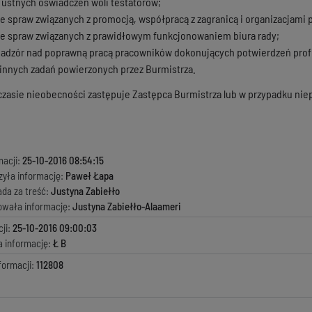
ustnych oświadczeń woli testatorów;
 spraw związanych z promocją, współpracą z zagranicą i organizacjami
e spraw związanych z prawidłowym funkcjonowaniem biura rady;
adzór nad poprawną pracą pracowników dokonujących potwierdzeń profi
nnych zadań powierzonych przez Burmistrza.
czasie nieobecności zastępuje Zastępca Burmistrza lub w przypadku nie
macji:
25-10-2016 08:54:15
zyła informację:
Paweł Łapa
ada za treść:
Justyna Zabiełło
kowała informację:
Justyna Zabiełło-Alaameri
ji:
25-10-2016 09:00:03
a informację:
Ł B
formacji:
112808