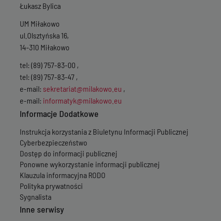
Łukasz Bylica
Wersja z dnia
07-1
Wersja z dnia
04-1
UM Miłakowo
Wersja z dnia
02-1
ul.Olsztyńska 16,
Wersja z dnia
04-0
14-310 Miłakowo
Wersja z dnia
22-0
Wersja z dnia
22-0
tel: (89) 757-83-00 ,
Wersja z dnia
22-0
tel: (89) 757-83-47 ,
Wersja z dnia
19-0
Wersja z dnia
19-0
e-mail:
sekretariat@milakowo.eu
,
Wersja z dnia
22-0
e-mail:
informatyk@milakowo.eu
Wersja z dnia
22-0
Informacje Dodatkowe
Wersja z dnia
22-0
Wersja z dnia
01-1
Instrukcja korzystania z Biuletynu Informacji Publicznej
Wersja z dnia
03-1
Cyberbezpieczeństwo
Wersja z dnia
03-1
Dostęp do informacji publicznej
Wersja z dnia
03-1
Ponowne wykorzystanie informacji publicznej
Wersja z dnia
03-1
Klauzula informacyjna RODO
Wersja z dnia
02-0
Polityka prywatności
Wersja z dnia
02-0
Wersja z dnia
02-0
Sygnalista
Wersja z dnia
02-0
Inne serwisy
Wersja z dnia
29-0