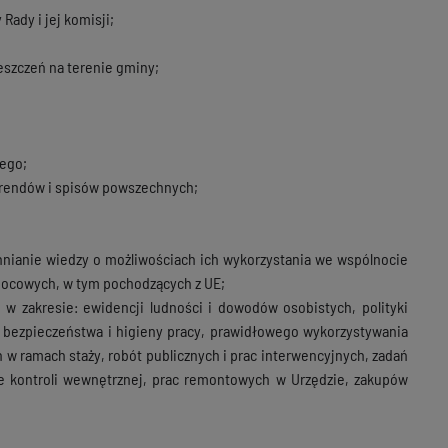
ady i jej komisji;
szczeń na terenie gminy;
nego;
erendów i spisów powszechnych;
nianie wiedzy o możliwościach ich wykorzystania we wspólnocie
mocowych, w tym pochodzących z UE;
ń w zakresie: ewidencji ludności i dowodów osobistych, polityki
j, bezpieczeństwa i higieny pracy, prawidłowego wykorzystywania
 w ramach staży, robót publicznych i prac interwencyjnych, zadań
ie kontroli wewnętrznej, prac remontowych w Urzędzie, zakupów