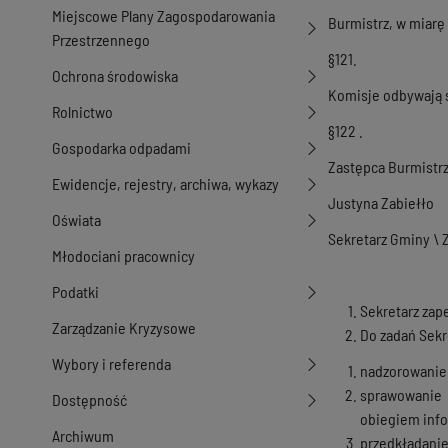
Miejscowe Plany Zagospodarowania
Burmistrz, w miarę
Przestrzennego
§121.
Ochrona środowiska
Komisje odbywają s
Rolnictwo
§122 .
Gospodarka odpadami
Zastępca Burmistrz
Ewidencje, rejestry, archiwa, wykazy
Justyna Zabiełło
Oświata
Sekretarz Gminy \ 
Młodociani pracownicy
Podatki
Sekretarz zap
Zarządzanie Kryzysowe
Do zadań Sekr
Wybory i referenda
nadzorowanie 
sprawowanie 
Dostępność
obiegiem info
Archiwum
przedkładanie