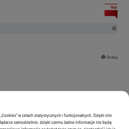
Drukuj
pisach określających obowiązki Burmistrza, a w szczególności do
 „Cookies” w celach statystycznych i funkcjonalnych. Dzięki nim
ądarce samodzielnie, dzięki czemu żadne informacje nie będą
zegółowe informacje na temat tego czym są „ciasteczka” i jak je