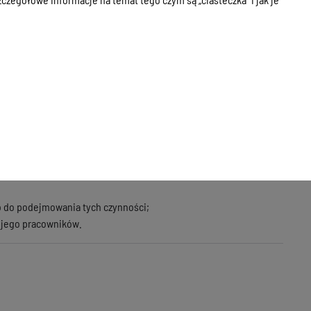
 i uchwałami Rady;
owymi w sprawach dotyczących zadań publicznych;
zacjami pozarządowymi innych państw;
 pracowników Urzędu oraz kierowników gminnych jednostek
b do podejmowania tych czynności;
z jego pracowników.