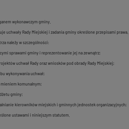
 organem wykonawczym gminy.
uje uchwały Rady Miejskiej i zadania gminy określone przepisami prawa.
rza należy w szczególności:
ącymi sprawami gminy i reprezentowanie jej na zewnątrz;
rojektów uchwał Rady oraz wniosków pod obrady Rady Miejskiej;
sobu wykonywania uchwał;
e mieniem komunalnym;
dżetu gminy;
zwalnianie kierowników miejskich i gminnych jednostek organizacyjnych;
reślone ustawami i niniejszym statutem.