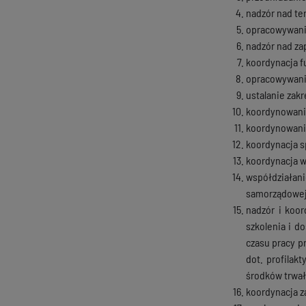
nadzór nad te
opracowywani
nadzór nad za
koordynacja f
opracowywanie
ustalanie zak
koordynowanie
koordynowani
koordynacja s
koordynacja w
współdziałani
samorządowej
nadzór i koor
szkolenia i d
czasu pracy p
dot. profilak
środków trwał
koordynacja za