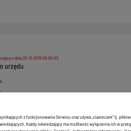
zująca z dnia
25-10-2016 09:00:03
o urzędu
uk
a
 zadania określone w ustawie o samorządzie gminnym oraz w innych prze
encji należy:
ynikających z funkcjonowania Serwisu oraz używa „ciasteczek” tj. plików
ie gminy na zewnątrz;
iedzających. Każdy odwiedzający ma możliwość wyłączenia ich w przegl
nie gminy w postępowaniu sądowym i administracyjnym;
ceptując stosowanie plików „Cookies”. Jednocześnie informujemy, iż szc