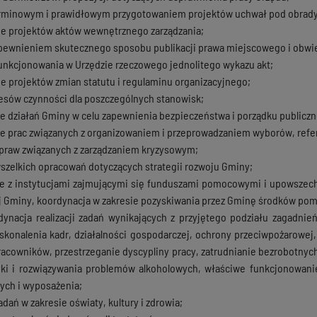
rminowym i prawidłowym przygotowaniem projektów uchwał pod obrady R
e projektów aktów wewnętrznego zarządzania;
pewnieniem skutecznego sposobu publikacji prawa miejscowego i obwie
unkcjonowania w Urzędzie rzeczowego jednolitego wykazu akt;
 projektów zmian statutu i regulaminu organizacyjnego;
resów czynności dla poszczególnych stanowisk;
 działań Gminy w celu zapewnienia bezpieczeństwa i porządku publicz
e prac związanych z organizowaniem i przeprowadzaniem wyborów, ref
praw związanych z zarządzaniem kryzysowym;
szelkich opracowań dotyczących strategii rozwoju Gminy;
e z instytucjami zajmującymi się funduszami pomocowymi i upowszech
 Gminy, koordynacja w zakresie pozyskiwania przez Gminę środków po
dynacja realizacji zadań wynikających z przyjętego podziału zagadnie
oskonalenia kadr, działalności gospodarczej, ochrony przeciwpożarowe
racowników, przestrzeganie dyscypliny pracy, zatrudnianie bezrobotnych
tyki i rozwiązywania problemów alkoholowych, właściwe funkcjonowan
ych i wyposażenia;
dań w zakresie oświaty, kultury i zdrowia;