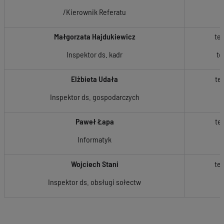
/Kierownik Referatu
Małgorzata Hajdukiewicz
tel
Inspektor ds. kadr
te
Elżbieta Udała
tel
Inspektor ds. gospodarczych
Paweł Łapa
tel
Informatyk
Wojciech Stani
tel
Inspektor ds. obsługi sołectw