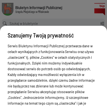
Referaty i stanowiska
Biuletyn Informacji Publicznej Urzędu Miejskiego w Miłakowie
Biuletyn Informacji Publicznej
Urzędu Miejskiego w Miłakowie
Ścieżka powrotu
Strona główna
Referaty i stanowiska
Szanujemy Twoją prywatność
Referaty i stanowiska
Serwis Biuletynu Informacji Publicznej przetwarza dane w
Menu Przedmiotowe
celach wynikających z funkcjonowania Serwisu oraz używa
Urząd Miejski w Miłakowie
„ciasteczek” tj. plików „Cookies” w celach statystycznych i
funkcjonalnych. Dzięki nim możemy indywidualnie
Gmina Miłakowo
dostosować serwis do potrzeb osób go odwiedzających.
Majątek i finanse
Każdy odwiedzający ma możliwość wyłączenia ich w
przeglądarce samodzielnie, dzięki czemu żadne informacje
Zamówienia publiczne
nie będą przez nas zbierane lub może kontynuować
Urząd Stanu Cywilnego
przeglądanie Serwisu akceptując stosowanie plików
„Cookies”. Jednocześnie informujemy, iż szczegółowe
Ewidencja ludności, dowody osobiste,
informacje na temat tego czym są „ciasteczka” i jak je
działalność gospodarcza