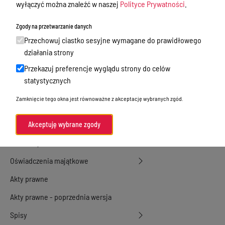
wyłączyć można znaleźć w naszej
Polityce Prywatności
.
Przetargi
Zgody na przetwarzanie danych
Ogłoszenia
Przechowuj ciastko sesyjne wymagane do prawidłowego
Petycje
działania strony
Przekazuj preferencje wyglądu strony do celów
Nabór
statystycznych
Dyżury Aptek w Powiecie Ostródzkim
Zamknięcie tego okna jest równoważne z akceptację wybranych zgód.
Komunikacja publiczna
Nieodpłatna pomoc prawna
Akceptuję wybrane zgody
Rada Miejska
Oświadczenia majątkowe
Akty prawne
Akty prawne - poprzednia wersja
Spisy