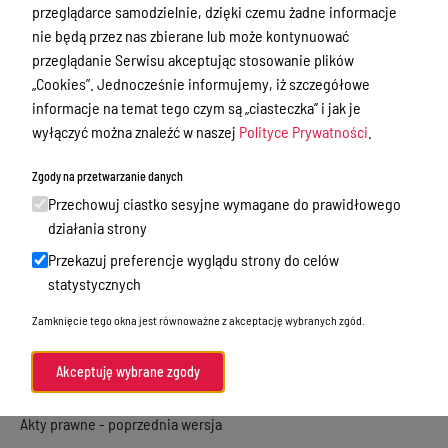
Ewidencja ludności, dowody osobiste,
przeglądarce samodzielnie, dzięki czemu żadne informacje
działalność gospodarcza
nie będą przez nas zbierane lub może kontynuować
przeglądanie Serwisu akceptując stosowanie plików
Przetargi
„Cookies”. Jednocześnie informujemy, iż szczegółowe
Ogłoszenia
informacje na temat tego czym są „ciasteczka” i jak je
wyłączyć można znaleźć w naszej
Polityce Prywatności
.
Petycje
Nabór
Zgody na przetwarzanie danych
Przechowuj ciastko sesyjne wymagane do prawidłowego
Dyżury Aptek w Powiecie Ostródzkim
działania strony
Komunikacja publiczna
Przekazuj preferencje wyglądu strony do celów
Nieodpłatna pomoc prawna
statystycznych
Rada Miejska
Zamknięcie tego okna jest równoważne z akceptację wybranych zgód.
Oświadczenia majątkowe
Akceptuję wybrane zgody
Akty prawne
Akty prawne - poprzednia wersja