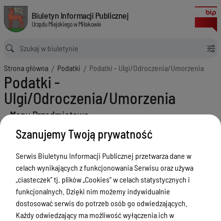
Podatki - Ulgi/Odroczenia/Umorzenia
Biuletyn Informacji Publicznej Urzędu Miejskiego w Miłakowie
Biuletyn Informacji Publicznej
Urzędu Miejskiego w Miłakowie
Ścieżka powrotu
Strona główna
Podatki
Podatki - Ulgi/Odroczenia/Umorzenia
Podatki -
Ulgi/Odroczenia/Umorzenia
Menu Przedmiotowe
Szanujemy Twoją prywatność
Urząd Miejski w Miłakowie
Gmina Miłakowo
Serwis Biuletynu Informacji Publicznej przetwarza dane w
celach wynikających z funkcjonowania Serwisu oraz używa
Majątek i finanse
„ciasteczek” tj. plików „Cookies” w celach statystycznych i
Zamówienia publiczne
funkcjonalnych. Dzięki nim możemy indywidualnie
dostosować serwis do potrzeb osób go odwiedzających.
Urząd Stanu Cywilnego
Każdy odwiedzający ma możliwość wyłączenia ich w