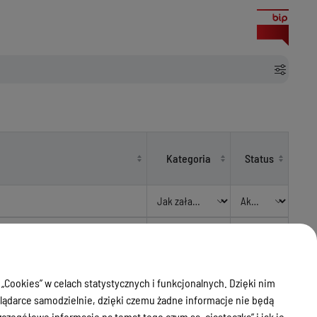
Kategoria
Status
JZS - Rada
Miejska i
Aktualny
Sołectwa
 „Cookies” w celach statystycznych i funkcjonalnych. Dzięki nim
ądarce samodzielnie, dzięki czemu żadne informacje nie będą
JZS - Rada
zegółowe informacje na temat tego czym są „ciasteczka” i jak je