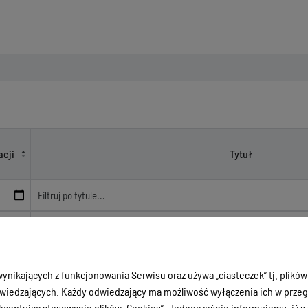
ę?
acji
Tytuł
3
Informacja dotycząca aktywności radnego na sesji rady
ynikających z funkcjonowania Serwisu oraz używa „ciasteczek” tj. plików
iedzających. Każdy odwiedzający ma możliwość wyłączenia ich w przegl
ceptując stosowanie plików „Cookies”. Jednocześnie informujemy, iż szc