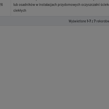
26
lub osadników w instalacjach przydomowych oczyszczalni ściekó
ciekłych
Wyświetlone
1-7
z
7
rekordów