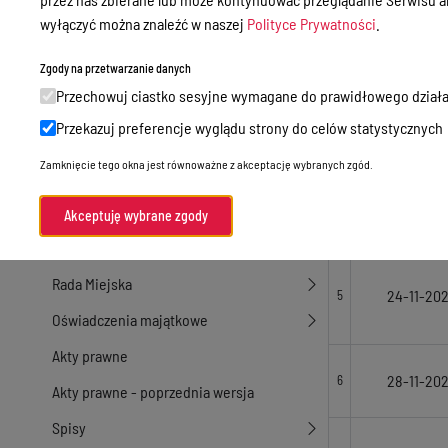
21-11-202
2
wyłączyć można znaleźć w naszej
Polityce Prywatności
.
Przetargi
Ogłoszenia
Zgody na przetwarzanie danych
Przechowuj ciastko sesyjne wymagane do prawidłowego działa
21-11-202
3
Petycje
Przekazuj preferencje wyglądu strony do celów statystycznych
Nabór
Zamknięcie tego okna jest równoważne z akceptację wybranych zgód.
Dyżury Aptek w Powiecie Ostródzkim
22-11-20
4
Komunikacja publiczna
Akceptuję wybrane zgody
Nieodpłatna pomoc prawna
Rada Miejska
24-11-20
5
Oświadczenia majątkowe
Akty prawne
28-11-20
6
Akty prawne - poprzednia wersja
Spisy