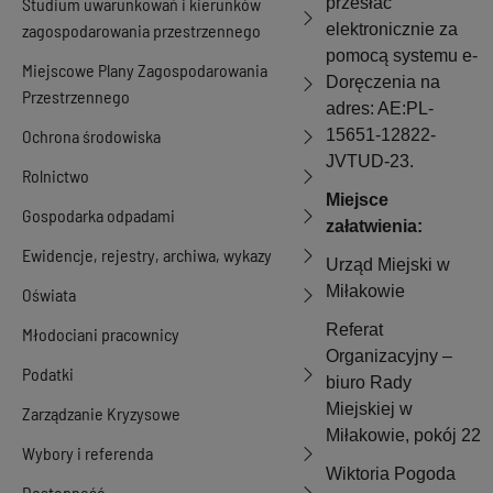
Studium uwarunkowań i kierunków
przesłać
zagospodarowania przestrzennego
elektronicznie za
pomocą systemu e-
Miejscowe Plany Zagospodarowania
Doręczenia na
Przestrzennego
adres:
AE:PL-
Ochrona środowiska
15651-12822-
JVTUD-23
.
Rolnictwo
Miejsce
Gospodarka odpadami
załatwienia:
Ewidencje, rejestry, archiwa, wykazy
Urząd Miejski w
Miłakowie
Oświata
Referat
Młodociani pracownicy
Organizacyjny –
Podatki
biuro Rady
Miejskiej w
Zarządzanie Kryzysowe
Miłakowie, pokój 22
Wybory i referenda
Wiktoria Pogoda
Dostępność