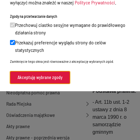
wyłączyć można znaleźć w naszej
Polityce Prywatności
.
Ewidencja ludności, dowody osobiste,
działalność gospodarcza
Informacja o
Zgody na przetwarzanie danych
przyjęciu uchwały
Przetargi
Przechowuj ciastko sesyjne wymagane do prawidłowego
Rady Miejskiej
działania strony
Ogłoszenia
Przekazuj preferencje wyglądu strony do celów
Petycje
statystycznych
Nazwa
sprawy:
Przyjęcie
Nabór
Zamknięcie tego okna jest równoważne z akceptację wybranych zgód.
uchwały przez
Dyżury Aptek w Powiecie Ostródzkim
Radę Miejską w
Akceptuję wybrane zgody
Miłakowie
Komunikacja publiczna
Podstawa prawna:
Nieodpłatna pomoc prawna
- Art. 11b ust. 1-2
Rada Miejska
ustawy z dnia 8
Oświadczenia majątkowe
marca 1990 r. o
samorządzie
Akty prawne
gminnym
Akty prawne - poprzednia wersja