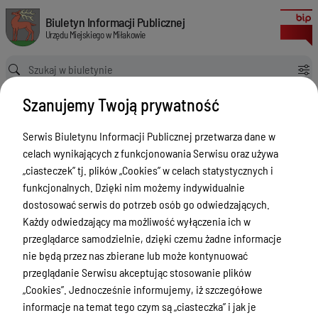
Informacja o przyjęciu uchwały Rady Miejskiej
Biuletyn Informacji Publicznej Urzędu Miejskiego w Miłakowie
Biuletyn Informacji Publicznej
Urzędu Miejskiego w Miłakowie
Ścieżka powrotu
Strona główna
Jak załatwić sprawę?
Szanujemy Twoją prywatność
JZS - Rada Miejska i Sołectwa
Informacja o przyjęciu uchwały Rady Miejskiej
Serwis Biuletynu Informacji Publicznej przetwarza dane w
JZS - Rada Miejska i Sołectwa
celach wynikających z funkcjonowania Serwisu oraz używa
„ciasteczek” tj. plików „Cookies” w celach statystycznych i
Menu Przedmiotowe
Wersja obowiązująca
funkcjonalnych. Dzięki nim możemy indywidualnie
z dnia
20-02-2026
Urząd Miejski w Miłakowie
dostosować serwis do potrzeb osób go odwiedzających.
09:31:43
Każdy odwiedzający ma możliwość wyłączenia ich w
Drukuj
Gmina Miłakowo
przeglądarce samodzielnie, dzięki czemu żadne informacje
Informacja o
Majątek i finanse
nie będą przez nas zbierane lub może kontynuować
przyjęciu
przeglądanie Serwisu akceptując stosowanie plików
Zamówienia publiczne
uchwały Rady
„Cookies”. Jednocześnie informujemy, iż szczegółowe
Urząd Stanu Cywilnego
informacje na temat tego czym są „ciasteczka” i jak je
Miejskiej