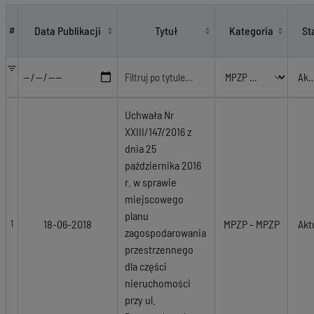
MPZP - MPZP
Data Publikacji
Tytuł
Kategoria
St
#
Uchwała Nr
XXIII/147/2016 z
dnia 25
października 2016
r. w sprawie
miejscowego
planu
18-06-2018
MPZP - MPZP
Akt
1
zagospodarowania
przestrzennego
dla części
nieruchomości
przy ul.