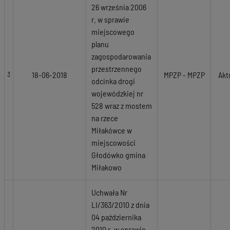
26 września 2006
r. w sprawie
miejscowego
planu
zagospodarowania
przestrzennego
18-06-2018
MPZP - MPZP
Akt
3
odcinka drogi
wojewódzkiej nr
528 wraz z mostem
na rzece
Miłakówce w
miejscowości
Głodówko gmina
Miłakowo
Uchwała Nr
LI/363/2010 z dnia
04 października
2010 r. w sprawie