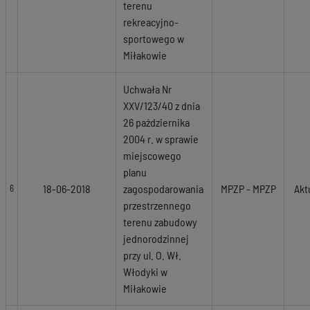
terenu
rekreacyjno-
sportowego w
Miłakowie
Uchwała Nr
XXV/123/40 z dnia
26 października
2004 r. w sprawie
miejscowego
planu
18-06-2018
zagospodarowania
MPZP - MPZP
Akt
6
przestrzennego
terenu zabudowy
jednorodzinnej
przy ul. O. Wł.
Włodyki w
Miłakowie