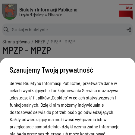
MPZP - MPZP
Biuletyn Informacji Publicznej Urzędu Miejskiego w Miłakowie
Biuletyn Informacji Publicznej
Urzędu Miejskiego w Miłakowie
Ścieżka powrotu
Strona główna
MPZP
MPZP - MPZP
MPZP - MPZP
Menu Przedmiotowe
Szanujemy Twoją prywatność
Urząd Miejski w Miłakowie
Gmina Miłakowo
Serwis Biuletynu Informacji Publicznej przetwarza dane w
celach wynikających z funkcjonowania Serwisu oraz używa
Majątek i finanse
„ciasteczek” tj. plików „Cookies” w celach statystycznych i
Zamówienia publiczne
funkcjonalnych. Dzięki nim możemy indywidualnie
dostosować serwis do potrzeb osób go odwiedzających.
Urząd Stanu Cywilnego
Każdy odwiedzający ma możliwość wyłączenia ich w
Ewidencja ludności, dowody osobiste,
przeglądarce samodzielnie, dzięki czemu żadne informacje
działalność gospodarcza
nie będą przez nas zbierane lub może kontynuować