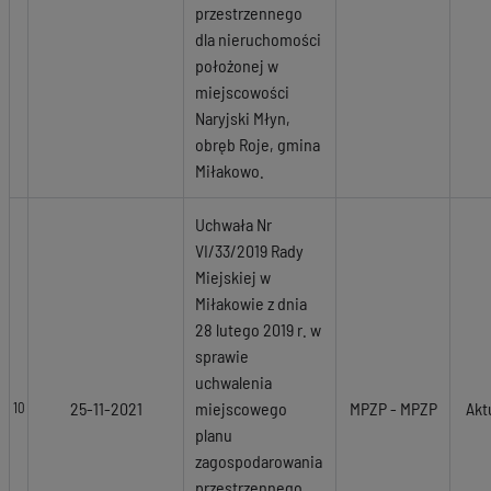
przestrzennego
dla nieruchomości
położonej w
miejscowości
Naryjski Młyn,
obręb Roje, gmina
Miłakowo.
Uchwała Nr
VI/33/2019 Rady
Miejskiej w
Miłakowie z dnia
28 lutego 2019 r. w
sprawie
uchwalenia
25-11-2021
miejscowego
MPZP - MPZP
Akt
10
planu
zagospodarowania
przestrzennego