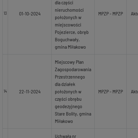
dla części
nieruchomości
01-10-2024
MPZP - MPZP
Akt
13
położonych w
miejscowości
Pojezierce, obręb
Boguchwały,
gmina Miłakowo
Miejscowy Plan
Zagospodarowania
Przestrzennego
dla działek
22-11-2024
położonych w
MPZP - MPZP
Akt
14
części obrębu
geodezyjnego
Stare Bolity, gmina
Miłakowo
Uchwała nr