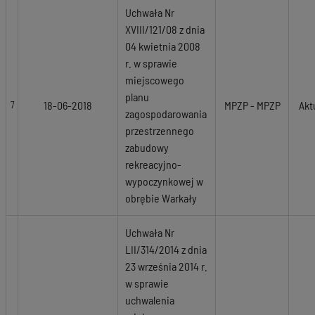
Uchwała Nr
XVIII/121/08 z dnia
04 kwietnia 2008
r. w sprawie
miejscowego
planu
18-06-2018
MPZP - MPZP
Akt
7
zagospodarowania
przestrzennego
zabudowy
rekreacyjno-
wypoczynkowej w
obrębie Warkały
Uchwała Nr
LII/314/2014 z dnia
23 września 2014 r.
w sprawie
uchwalenia