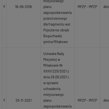
miejscowego
18-06-2018
planu
MPZP - MPZP
Akt
8
zagospodarowania
przestrzennego
dla fragmentu wsi
Pojezierce obręb
Boguchwały
gmina Miłakowo
Uchwała Rady
Miejskiej w
Miłakowie Nr
XXXV/225/2021 z
dnia 28.09.2021 r.
w sprawie
uchwalenia
miejscowego
25-11-2021
planu
MPZP - MPZP
Akt
9
zagospodarowania