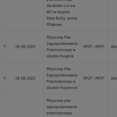
dla działki o nr ew.
65/1 w obrębie
Stare Bolity, gmina
Miłakowo.
Miejscowy Plan
Zagospodarowania
28-08-2023
MPZP - MPZP
Akt
11
Przestrzennego w
obrębie Książnik
Miejscowy Plan
Zagospodarowania
28-08-2023
MPZP - MPZP
Akt
12
Przestrzennego w
obrębie Pojezierce
Miejscowy plan
zagospodarowania
przestrzennego