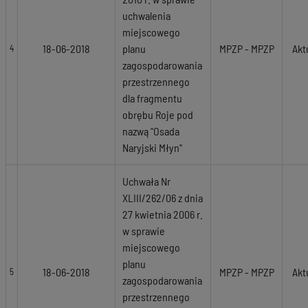
uchwalenia
miejscowego
18-06-2018
planu
MPZP - MPZP
Akt
4
zagospodarowania
przestrzennego
dla fragmentu
obrębu Roje pod
nazwą "Osada
Naryjski Młyn"
Uchwała Nr
XLIII/262/06 z dnia
27 kwietnia 2006 r.
w sprawie
miejscowego
planu
18-06-2018
MPZP - MPZP
Akt
5
zagospodarowania
przestrzennego