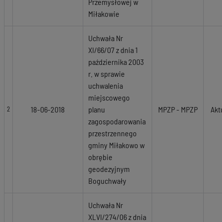
Przemysłowej w
Miłakowie
Uchwała Nr
XI/66/07 z dnia 1
października 2003
r. w sprawie
uchwalenia
miejscowego
18-06-2018
planu
MPZP - MPZP
Akt
2
zagospodarowania
przestrzennego
gminy Miłakowo w
obrębie
geodezyjnym
Boguchwały
Uchwała Nr
XLVI/274/06 z dnia