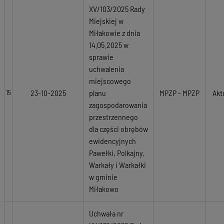
XV/103/2025 Rady
Miejskiej w
Miłakowie z dnia
14.05.2025 w
sprawie
uchwalenia
miejscowego
23-10-2025
planu
MPZP - MPZP
Akt
15
zagospodarowania
przestrzennego
dla części obrębów
ewidencyjnych
Pawełki, Polkajny,
Warkały i Warkałki
w gminie
Miłakowo
Uchwała nr