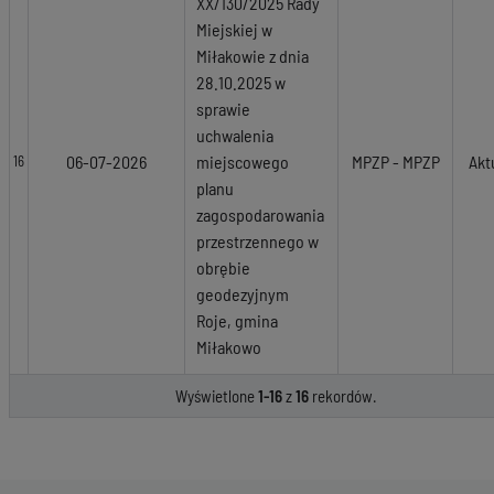
XX/130/2025 Rady
Miejskiej w
Miłakowie z dnia
28.10.2025 w
sprawie
uchwalenia
06-07-2026
miejscowego
MPZP - MPZP
Akt
16
planu
zagospodarowania
przestrzennego w
obrębie
geodezyjnym
Roje, gmina
Miłakowo
Wyświetlone
1-16
z
16
rekordów.