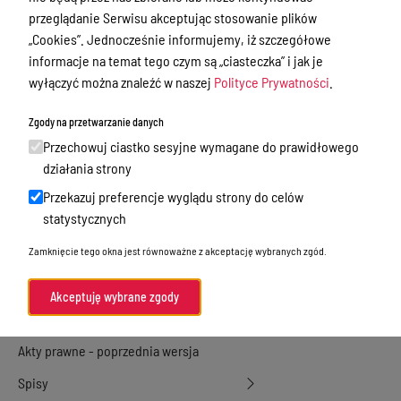
przeglądanie Serwisu akceptując stosowanie plików
Przetargi
„Cookies”. Jednocześnie informujemy, iż szczegółowe
Ogłoszenia
informacje na temat tego czym są „ciasteczka” i jak je
wyłączyć można znaleźć w naszej
Polityce Prywatności
.
Petycje
Zgody na przetwarzanie danych
Nabór
Przechowuj ciastko sesyjne wymagane do prawidłowego
Dyżury Aptek w Powiecie Ostródzkim
działania strony
Komunikacja publiczna
Przekazuj preferencje wyglądu strony do celów
statystycznych
Nieodpłatna pomoc prawna
Zamknięcie tego okna jest równoważne z akceptację wybranych zgód.
Rada Miejska
Oświadczenia majątkowe
Akceptuję wybrane zgody
Akty prawne
Akty prawne - poprzednia wersja
Spisy