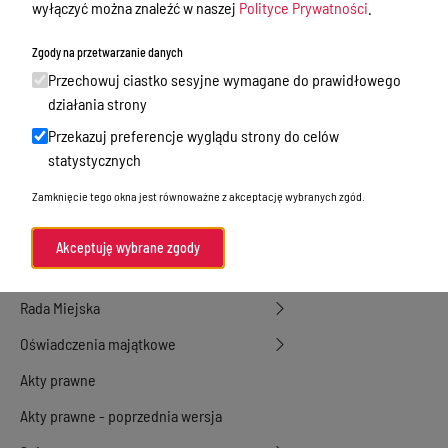
wyłączyć można znaleźć w naszej
Polityce Prywatności
.
działalność gospodarcza
Zgody na przetwarzanie danych
Przetargi
Przechowuj ciastko sesyjne wymagane do prawidłowego
Ogłoszenia
działania strony
Petycje
Przekazuj preferencje wyglądu strony do celów
statystycznych
Nabór
Zamknięcie tego okna jest równoważne z akceptację wybranych zgód.
Dyżury Aptek w Powiecie Ostródzkim
Komunikacja publiczna
Akceptuję wybrane zgody
Nieodpłatna pomoc prawna
Rada Miejska
Oświadczenia majątkowe
Akty prawne
Akty prawne - poprzednia wersja