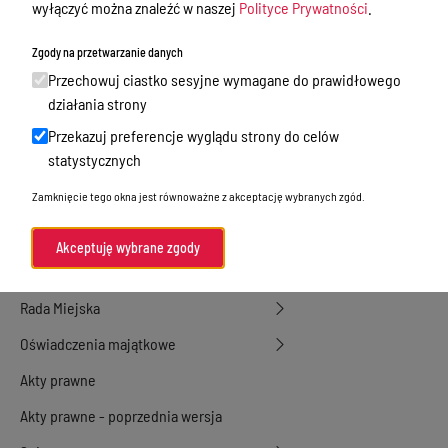
wyłączyć można znaleźć w naszej
Polityce Prywatności
.
działalność gospodarcza
Zgody na przetwarzanie danych
Przetargi
Przechowuj ciastko sesyjne wymagane do prawidłowego
Ogłoszenia
działania strony
Petycje
Przekazuj preferencje wyglądu strony do celów
statystycznych
Nabór
Zamknięcie tego okna jest równoważne z akceptację wybranych zgód.
Dyżury Aptek w Powiecie Ostródzkim
Komunikacja publiczna
Akceptuję wybrane zgody
Nieodpłatna pomoc prawna
Rada Miejska
Oświadczenia majątkowe
Akty prawne
Akty prawne - poprzednia wersja