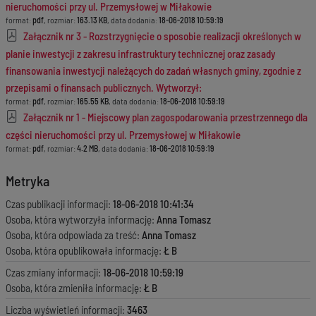
nieruchomości przy ul. Przemysłowej w Miłakowie
format:
pdf
, rozmiar:
163.13 KB
, data dodania:
18-06-2018 10:59:19
Załącznik nr 3 - Rozstrzygnięcie o sposobie realizacji określonych w
planie inwestycji z zakresu infrastruktury technicznej oraz zasady
finansowania inwestycji należących do zadań własnych gminy, zgodnie z
przepisami o finansach publicznych. Wytworzył:
format:
pdf
, rozmiar:
165.55 KB
, data dodania:
18-06-2018 10:59:19
Załącznik nr 1 - Miejscowy plan zagospodarowania przestrzennego dla
części nieruchomości przy ul. Przemysłowej w Miłakowie
format:
pdf
, rozmiar:
4.2 MB
, data dodania:
18-06-2018 10:59:19
Metryka
Czas publikacji informacji:
18-06-2018 10:41:34
Osoba, która wytworzyła informację:
Anna Tomasz
Osoba, która odpowiada za treść:
Anna Tomasz
Osoba, która opublikowała informację:
Ł B
Czas zmiany informacji:
18-06-2018 10:59:19
Osoba, która zmieniła informację:
Ł B
Liczba wyświetleń informacji:
3463