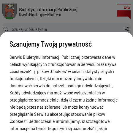
Uchwała Nr XXIII/147/2016 z dnia 25 października 2016 r. w sprawie mi
Biuletyn Informacji Publicznej Urzędu Miejskiego w Miłakowie
Biuletyn Informacji Publicznej
Urzędu Miejskiego w Miłakowie
Ścieżka powrotu
Strona główna
MPZP
MPZP - MPZP
Szanujemy Twoją prywatność
Uchwała Nr XXIII/147/2016 z dnia 25 października 2016 r. w sprawie miejscowego planu zagospodarowania przestrzennego dla części nieruchomości przy ul. Przemysłowej w Miłakowie
MPZP - MPZP
Serwis Biuletynu Informacji Publicznej przetwarza dane w
celach wynikających z funkcjonowania Serwisu oraz używa
Menu Przedmiotowe
„ciasteczek” tj. plików „Cookies” w celach statystycznych i
Urząd Miejski w Miłakowie
funkcjonalnych. Dzięki nim możemy indywidualnie
dostosować serwis do potrzeb osób go odwiedzających.
Gmina Miłakowo
Każdy odwiedzający ma możliwość wyłączenia ich w
Majątek i finanse
przeglądarce samodzielnie, dzięki czemu żadne informacje
nie będą przez nas zbierane lub może kontynuować
Zamówienia publiczne
przeglądanie Serwisu akceptując stosowanie plików
Urząd Stanu Cywilnego
„Cookies”. Jednocześnie informujemy, iż szczegółowe
informacje na temat tego czym są „ciasteczka” i jak je
Ewidencja ludności, dowody osobiste,