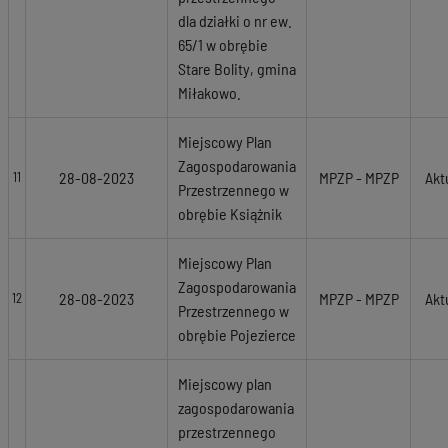
dla działki o nr ew.
65/1 w obrębie
Stare Bolity, gmina
Miłakowo.
Miejscowy Plan
Zagospodarowania
28-08-2023
MPZP - MPZP
Akt
11
Przestrzennego w
obrębie Książnik
Miejscowy Plan
Zagospodarowania
28-08-2023
MPZP - MPZP
Akt
12
Przestrzennego w
obrębie Pojezierce
Miejscowy plan
zagospodarowania
przestrzennego