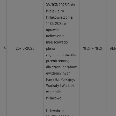
XV/103/2025 Rady
Miejskiej w
Miłakowie z dnia
14.05.2025 w
sprawie
uchwalenia
miejscowego
23-10-2025
planu
MPZP - MPZP
Akt
15
zagospodarowania
przestrzennego
dla części obrębów
ewidencyjnych
Pawełki, Polkajny,
Warkały i Warkałki
w gminie
Miłakowo
Uchwała nr