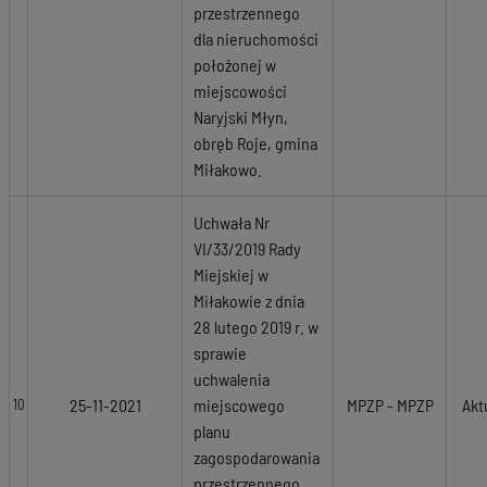
przestrzennego
dla nieruchomości
położonej w
miejscowości
Naryjski Młyn,
obręb Roje, gmina
Miłakowo.
Uchwała Nr
VI/33/2019 Rady
Miejskiej w
Miłakowie z dnia
28 lutego 2019 r. w
sprawie
uchwalenia
25-11-2021
miejscowego
MPZP - MPZP
Akt
10
planu
zagospodarowania
przestrzennego