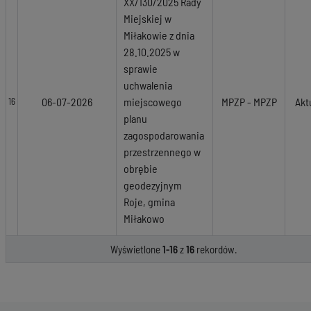
XX/130/2025 Rady
Miejskiej w
Miłakowie z dnia
28.10.2025 w
sprawie
uchwalenia
06-07-2026
miejscowego
MPZP - MPZP
Akt
16
planu
zagospodarowania
przestrzennego w
obrębie
geodezyjnym
Roje, gmina
Miłakowo
Wyświetlone
1-16
z
16
rekordów.