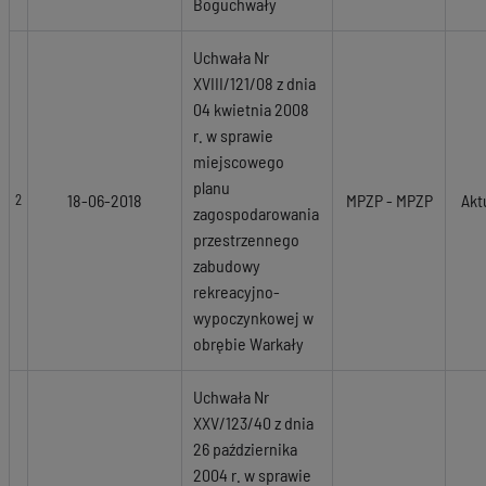
Boguchwały
Uchwała Nr
XVIII/121/08 z dnia
04 kwietnia 2008
r. w sprawie
miejscowego
planu
18-06-2018
MPZP - MPZP
Akt
2
zagospodarowania
przestrzennego
zabudowy
rekreacyjno-
wypoczynkowej w
obrębie Warkały
Uchwała Nr
XXV/123/40 z dnia
26 października
2004 r. w sprawie