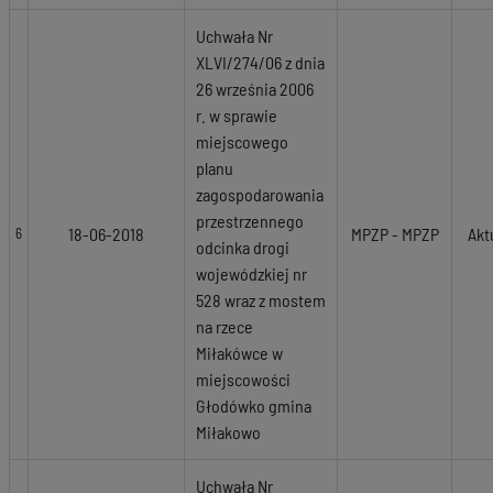
Uchwała Nr
XLVI/274/06 z dnia
26 września 2006
r. w sprawie
miejscowego
planu
zagospodarowania
przestrzennego
18-06-2018
MPZP - MPZP
Akt
6
odcinka drogi
wojewódzkiej nr
528 wraz z mostem
na rzece
Miłakówce w
miejscowości
Głodówko gmina
Miłakowo
Uchwała Nr