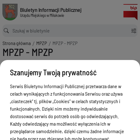
MPZP - MPZP
Biuletyn Informacji Publicznej Urzędu Miejskiego w Miłakowie
Biuletyn Informacji Publicznej
Urzędu Miejskiego w Miłakowie
Ścieżka powrotu
Strona główna
MPZP
MPZP - MPZP
MPZP - MPZP
Menu Przedmiotowe
Szanujemy Twoją prywatność
Urząd Miejski w Miłakowie
Gmina Miłakowo
Serwis Biuletynu Informacji Publicznej przetwarza dane w
celach wynikających z funkcjonowania Serwisu oraz używa
Majątek i finanse
„ciasteczek” tj. plików „Cookies” w celach statystycznych i
Zamówienia publiczne
funkcjonalnych. Dzięki nim możemy indywidualnie
dostosować serwis do potrzeb osób go odwiedzających.
Urząd Stanu Cywilnego
Każdy odwiedzający ma możliwość wyłączenia ich w
Ewidencja ludności, dowody osobiste,
przeglądarce samodzielnie, dzięki czemu żadne informacje
działalność gospodarcza
nie będą przez nas zbierane lub może kontynuować