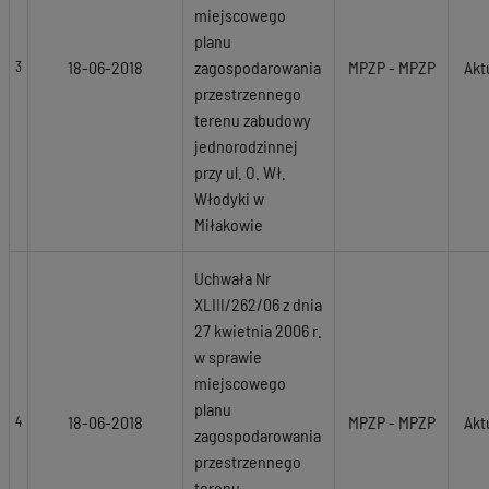
miejscowego
planu
18-06-2018
zagospodarowania
MPZP - MPZP
Akt
3
przestrzennego
terenu zabudowy
jednorodzinnej
przy ul. O. Wł.
Włodyki w
Miłakowie
Uchwała Nr
XLIII/262/06 z dnia
27 kwietnia 2006 r.
w sprawie
miejscowego
planu
18-06-2018
MPZP - MPZP
Akt
4
zagospodarowania
przestrzennego
terenu