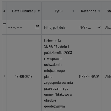
MPZP - MPZP
Data Publikacji
Tytuł
Kategoria
St
#
Uchwała Nr
XI/66/07 z dnia 1
października 2003
r. w sprawie
uchwalenia
miejscowego
18-06-2018
planu
MPZP - MPZP
Akt
1
zagospodarowania
przestrzennego
gminy Miłakowo w
obrębie
geodezyjnym