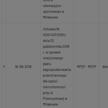
rekreacyjno-
sportowego w
Miłakowie
Uchwała Nr
XXIII/147/2016 z
dnia 25
października 2016
r. w sprawie
miejscowego
planu
18-06-2018
MPZP - MPZP
Akt
5
zagospodarowania
przestrzennego
dla części
nieruchomości
przy ul.
Przemysłowej w
Miłakowie