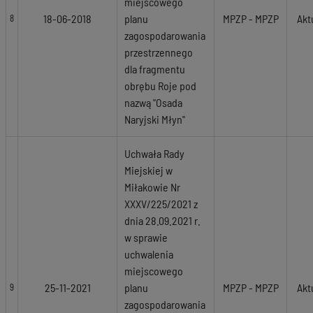
miejscowego
18-06-2018
planu
MPZP - MPZP
Akt
8
zagospodarowania
przestrzennego
dla fragmentu
obrębu Roje pod
nazwą "Osada
Naryjski Młyn"
Uchwała Rady
Miejskiej w
Miłakowie Nr
XXXV/225/2021 z
dnia 28.09.2021 r.
w sprawie
uchwalenia
miejscowego
25-11-2021
planu
MPZP - MPZP
Akt
9
zagospodarowania