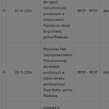
dla części
nieruchomości
01-10-2024
MPZP - MPZP
Akt
13
położonych w
miejscowości
Pojezierce, obręb
Boguchwały,
gmina Miłakowo
Miejscowy Plan
Zagospodarowania
Przestrzennego
dla działek
22-11-2024
położonych w
MPZP - MPZP
Akt
14
części obrębu
geodezyjnego
Stare Bolity, gmina
Miłakowo
Uchwała nr