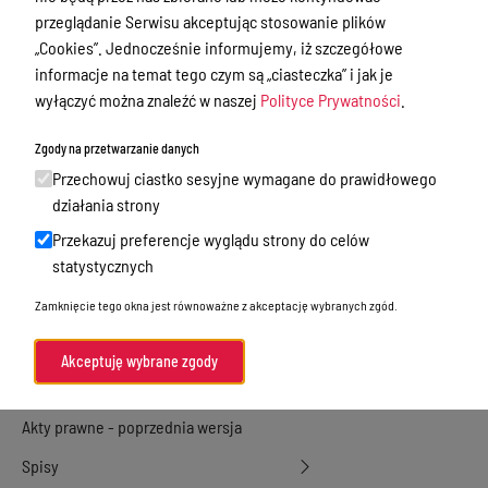
przeglądanie Serwisu akceptując stosowanie plików
Przetargi
„Cookies”. Jednocześnie informujemy, iż szczegółowe
Ogłoszenia
informacje na temat tego czym są „ciasteczka” i jak je
wyłączyć można znaleźć w naszej
Polityce Prywatności
.
Petycje
Zgody na przetwarzanie danych
Nabór
Przechowuj ciastko sesyjne wymagane do prawidłowego
Dyżury Aptek w Powiecie Ostródzkim
działania strony
Komunikacja publiczna
Przekazuj preferencje wyglądu strony do celów
statystycznych
Nieodpłatna pomoc prawna
Zamknięcie tego okna jest równoważne z akceptację wybranych zgód.
Rada Miejska
Oświadczenia majątkowe
Akceptuję wybrane zgody
Akty prawne
Akty prawne - poprzednia wersja
Spisy