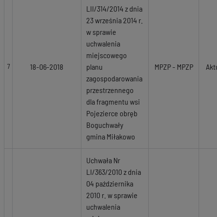
LII/314/2014 z dnia
23 września 2014 r.
w sprawie
uchwalenia
miejscowego
18-06-2018
planu
MPZP - MPZP
Akt
7
zagospodarowania
przestrzennego
dla fragmentu wsi
Pojezierce obręb
Boguchwały
gmina Miłakowo
Uchwała Nr
LI/363/2010 z dnia
04 października
2010 r. w sprawie
uchwalenia