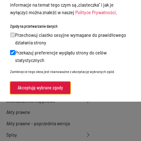
informacje na temat tego czym są „ciasteczka” i jak je
Przetargi
wyłączyć można znaleźć w naszej
Polityce Prywatności
.
Ogłoszenia
Zgody na przetwarzanie danych
Petycje
Przechowuj ciastko sesyjne wymagane do prawidłowego
działania strony
Nabór
Przekazuj preferencje wyglądu strony do celów
Dyżury Aptek w Powiecie Ostródzkim
statystycznych
Komunikacja publiczna
Zamknięcie tego okna jest równoważne z akceptację wybranych zgód.
Nieodpłatna pomoc prawna
Akceptuję wybrane zgody
Rada Miejska
Oświadczenia majątkowe
Akty prawne
Akty prawne - poprzednia wersja
Spisy