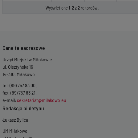
Wyświetlone
1-2
z
2
rekordów.
Dane teleadresowe
Urząd Miejski w Miłakowie
ul. Olsztyńska 16
14-310, Miłakowo
tel: (89) 757 83 00 ,
fax: (89) 757 83 21 ,
e-mail:
sekretariat@milakowo.eu
Redakcja biuletynu
Łukasz Bylica
UM Miłakowo