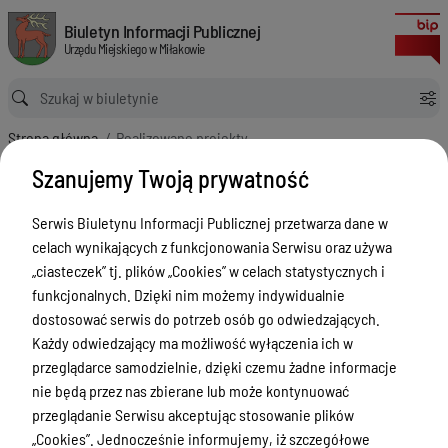
Realizowane projekty
Biuletyn Informacji Publicznej Urzędu Miejskiego w Miłakowie
Biuletyn Informacji Publicznej
Urzędu Miejskiego w Miłakowie
Ścieżka powrotu
Strona główna
Realizowane projekty
Realizowane projekty
Szanujemy Twoją prywatność
Menu Przedmiotowe
Serwis Biuletynu Informacji Publicznej przetwarza dane w
Urząd Miejski w Miłakowie
celach wynikających z funkcjonowania Serwisu oraz używa
„ciasteczek” tj. plików „Cookies” w celach statystycznych i
Gmina Miłakowo
funkcjonalnych. Dzięki nim możemy indywidualnie
Majątek i finanse
dostosować serwis do potrzeb osób go odwiedzających.
Każdy odwiedzający ma możliwość wyłączenia ich w
Zamówienia publiczne
przeglądarce samodzielnie, dzięki czemu żadne informacje
Urząd Stanu Cywilnego
nie będą przez nas zbierane lub może kontynuować
przeglądanie Serwisu akceptując stosowanie plików
Ewidencja ludności, dowody osobiste,
„Cookies”. Jednocześnie informujemy, iż szczegółowe
działalność gospodarcza