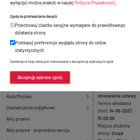
wyłączyć można znaleźć w naszej
Polityce Prywatności
.
działalność gospodarcza
Wody w
Zgody na przetwarzanie danych
Przetargi
Boguchwałach
Przechowuj ciastko sesyjne wymagane do prawidłowego
Ogłoszenia
działania strony
Numer zamówienia
Petycje
Przekazuj preferencje wyglądu strony do celów
RGT.ZP.45.2022
statystycznych
Status
Archiwum
Nabór
Rodzaj zamówienia
Zamknięcie tego okna jest równoważne z akceptację wybranych zgód.
Dyżury Aptek w Powiecie Ostródzkim
Usługi
Tryb zamówienia
Komunikacja publiczna
Akceptuję wybrane zgody
Wyłączone z
Nieodpłatna pomoc prawna
obowiązku
stosowania ustawy
Rada Miejska
Termin składania
Oświadczenia majątkowe
ofert
14-06-2022
15:00:00
Akty prawne
Miejsce złożenia
Akty prawne - poprzednia wersja
oferty
Urząd