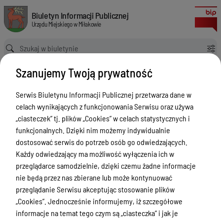
Dokumentacja projektowa na modernizację Stacji Uzdatniania Wody w 
Biuletyn Informacji Publicznej Urzędu Miejskiego w Miłakowie
Biuletyn Informacji Publicznej
Urzędu Miejskiego w Miłakowie
Ścieżka powrotu
Strona główna
Zamówienia publiczne
Szanujemy Twoją prywatność
Dokumentacja projektowa na modernizację Stacji Uzdatniania Wody w Boguchwałach
Zamówienia publiczne
Serwis Biuletynu Informacji Publicznej przetwarza dane w
celach wynikających z funkcjonowania Serwisu oraz używa
Menu Przedmiotowe
Wersja obowiązująca
„ciasteczek” tj. plików „Cookies” w celach statystycznych i
z dnia
15-06-2022
Urząd Miejski w Miłakowie
funkcjonalnych. Dzięki nim możemy indywidualnie
09:22:47
dostosować serwis do potrzeb osób go odwiedzających.
Drukuj
Gmina Miłakowo
Każdy odwiedzający ma możliwość wyłączenia ich w
Dokumentacja
Majątek i finanse
przeglądarce samodzielnie, dzięki czemu żadne informacje
projektowa na
nie będą przez nas zbierane lub może kontynuować
Zamówienia publiczne
modernizację
przeglądanie Serwisu akceptując stosowanie plików
Urząd Stanu Cywilnego
„Cookies”. Jednocześnie informujemy, iż szczegółowe
Stacji
informacje na temat tego czym są „ciasteczka” i jak je
Uzdatniania
Ewidencja ludności, dowody osobiste,