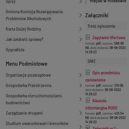
Miejski w Miłakowie
Spisy
Gminna Komisja Rozwiązywania
Załączniki
Problemów Alkoholowych
Treść ogłoszenia
Karta Dużej Rodziny
Zapytanie Ofertowe
Jak załatwić sprawę?
format:
pdf
, rozmiar:
589.06
KB
, data dodania:
06-06-2022
Sygnalista
14:26:23
SIWZ
Menu Podmiotowe
Opis przedmiotu
Organizacje pozarządowe
zamówienia
Gospodarka Przestrzenna
format:
pdf
, rozmiar:
215 KB
,
data dodania:
06-06-2022
14:26:23
Gospodarka nieruchomościami,
Klauzula
budownictwo
informacyjna RODO
Zarządzanie drogami
format:
pdf
, rozmiar:
433.54
KB
, data dodania:
06-06-2022
14:26:23
Studium uwarunkowań i kierunków
Załącznik nr 1 -