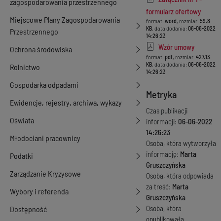
zagospodarowania przestrzennego
formularz ofertowy
Miejscowe Plany Zagospodarowania
format:
word
, rozmiar:
59.8
KB
, data dodania:
06-06-2022
Przestrzennego
14:26:23
Wzór umowy
Ochrona środowiska
format:
pdf
, rozmiar:
427.13
KB
, data dodania:
06-06-2022
Rolnictwo
14:26:23
Gospodarka odpadami
Metryka
Ewidencje, rejestry, archiwa, wykazy
Czas publikacji
Oświata
informacji:
06-06-2022
14:26:23
Młodociani pracownicy
Osoba, która wytworzyła
informację:
Marta
Podatki
Gruszczyńska
Zarządzanie Kryzysowe
Osoba, która odpowiada
za treść:
Marta
Wybory i referenda
Gruszczyńska
Osoba, która
Dostępność
opublikowała