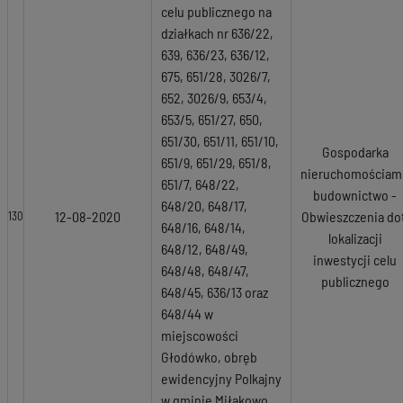
celu publicznego na
działkach nr 636/22,
639, 636/23, 636/12,
675, 651/28, 3026/7,
652, 3026/9, 653/4,
653/5, 651/27, 650,
651/30, 651/11, 651/10,
Gospodarka
651/9, 651/29, 651/8,
nieruchomościami
651/7, 648/22,
budownictwo -
648/20, 648/17,
12-08-2020
Obwieszczenia dot
130
648/16, 648/14,
lokalizacji
648/12, 648/49,
inwestycji celu
648/48, 648/47,
publicznego
648/45, 636/13 oraz
648/44 w
miejscowości
Głodówko, obręb
ewidencyjny Polkajny
w gminie Miłakowo