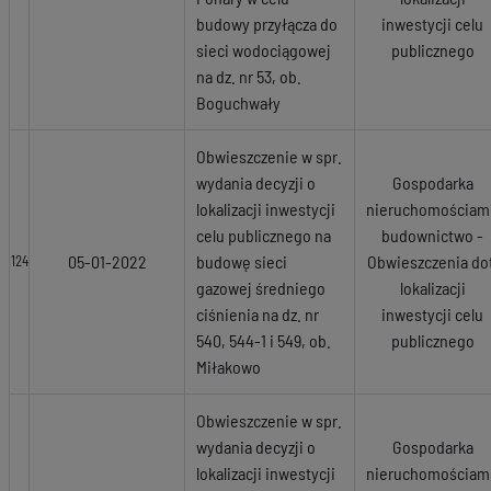
budowy przyłącza do
inwestycji celu
sieci wodociągowej
publicznego
na dz. nr 53, ob.
Boguchwały
Obwieszczenie w spr.
wydania decyzji o
Gospodarka
lokalizacji inwestycji
nieruchomościami
celu publicznego na
budownictwo -
05-01-2022
budowę sieci
Obwieszczenia dot
124
gazowej średniego
lokalizacji
ciśnienia na dz. nr
inwestycji celu
540, 544-1 i 549, ob.
publicznego
Miłakowo
Obwieszczenie w spr.
wydania decyzji o
Gospodarka
lokalizacji inwestycji
nieruchomościami