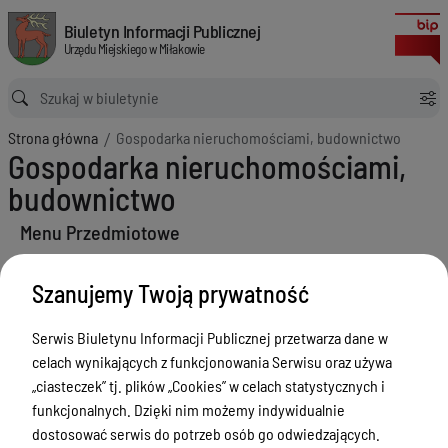
Gospodarka nieruchomościami, budownictwo
Biuletyn Informacji Publicznej Urzędu Miejskiego w Miłakowie
Biuletyn Informacji Publicznej
Urzędu Miejskiego w Miłakowie
Ścieżka powrotu
Strona główna
Gospodarka nieruchomościami, budownictwo
Gospodarka nieruchomościami,
budownictwo
Menu Przedmiotowe
Urząd Miejski w Miłakowie
Szanujemy Twoją prywatność
Gmina Miłakowo
Serwis Biuletynu Informacji Publicznej przetwarza dane w
Majątek i finanse
celach wynikających z funkcjonowania Serwisu oraz używa
Zamówienia publiczne
„ciasteczek” tj. plików „Cookies” w celach statystycznych i
funkcjonalnych. Dzięki nim możemy indywidualnie
Urząd Stanu Cywilnego
dostosować serwis do potrzeb osób go odwiedzających.