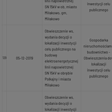
linii napowietrznej
inwestycji celu
SN 15kV w ob. miasto
publicznego
Miłakowo, gm.
Miłakowo
Obwieszczenie ws.
wydania decyzji o
Gospodarka
lokalizacji inwestycji
nieruchomościami
celu publicznego na
budownictwo -
budowę
05-12-2019
Obwieszczenia dot
129
elektroenergetycznej
lokalizacji
linii napowietrznej
inwestycji celu
SN 15kV w obrębie
publicznego
Polkajny i miasta
Miłakowo
Obwieszczenie ws.
wydania decyzji o
lokalizacji inwestycji