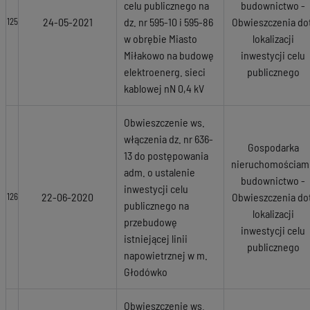
celu publicznego na
budownictwo -
24-05-2021
dz. nr 595-10 i 595-86
Obwieszczenia dot
125
w obrębie Miasto
lokalizacji
Miłakowo na budowę
inwestycji celu
elektroenerg. sieci
publicznego
kablowej nN 0,4 kV
Obwieszczenie ws.
włączenia dz. nr 636-
Gospodarka
13 do postępowania
nieruchomościami
adm. o ustalenie
budownictwo -
inwestycji celu
22-06-2020
Obwieszczenia dot
126
publicznego na
lokalizacji
przebudowę
inwestycji celu
istniejącej linii
publicznego
napowietrznej w m.
Głodówko
Obwieszczenie ws.