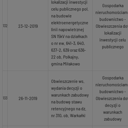
lokalizacji inwestycji
Gospodarka
celu publicznego pol.
nieruchomościami
na budowie
budownictwo -
elektroenergetyczne
23-12-2019
Obwieszczenia dot
132
linii napowietrznej
lokalizacji
SN 15kV na działkach
inwestycji celu
o nr ew. 641-3, 640,
publicznego
637-2, 639 oraz 636-
22 ob. Polkajny,
gmina Miłakowo
Gospodarka
Obwieszczenie ws.
nieruchomościami
wydania decyzji o
budownictwo -
warunkach zabudowy
26-11-2019
Obwieszczenia dot
133
na budowę stawu
decyzji o
retencyjnego na dz.
warunkach
nr 310, ob. Warkałki
zabudowy