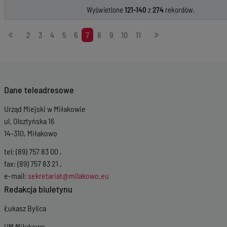
Wyświetlone
121-140
z
274
rekordów.
Stronicowanie
2
3
4
5
6
7
8
9
10
11
Dane teleadresowe
Urząd Miejski w Miłakowie
ul. Olsztyńska 16
14-310, Miłakowo
tel: (89) 757 83 00 ,
fax: (89) 757 83 21 ,
e-mail:
sekretariat@milakowo.eu
Redakcja biuletynu
Łukasz Bylica
UM Miłakowo