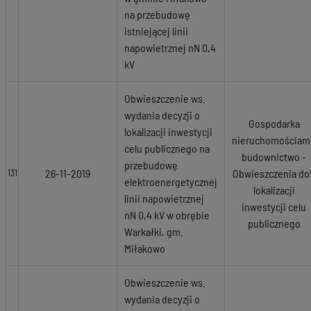
na przebudowę
istniejącej linii
napowietrznej nN 0,4
kV
Obwieszczenie ws.
wydania decyzji o
Gospodarka
lokalizacji inwestycji
nieruchomościami
celu publicznego na
budownictwo -
przebudowę
26-11-2019
Obwieszczenia dot
131
elektroenergetycznej
lokalizacji
linii napowietrznej
inwestycji celu
nN 0,4 kV w obrębie
publicznego
Warkałki, gm.
Miłakowo
Obwieszczenie ws.
wydania decyzji o