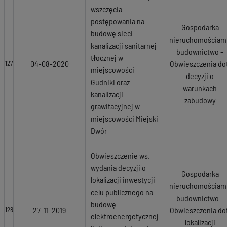
wszczęcia
postępowania na
Gospodarka
budowę sieci
nieruchomościami
kanalizacji sanitarnej
budownictwo -
tłocznej w
04-08-2020
Obwieszczenia dot
127
miejscowości
decyzji o
Gudniki oraz
warunkach
kanalizacji
zabudowy
grawitacyjnej w
miejscowości Miejski
Dwór
Obwieszczenie ws.
wydania decyzji o
Gospodarka
lokalizacji inwestycji
nieruchomościami
celu publicznego na
budownictwo -
budowę
27-11-2019
Obwieszczenia dot
128
elektroenergetycznej
lokalizacji