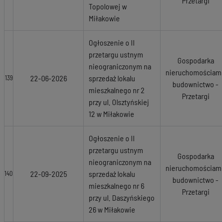
Przetargi
Topolowej w
Miłakowie
Ogłoszenie o II
przetargu ustnym
Gospodarka
nieograniczonym na
nieruchomościami
22-06-2026
sprzedaż lokalu
139
budownictwo -
mieszkalnego nr 2
Przetargi
przy ul. Olsztyńskiej
12 w Miłakowie
Ogłoszenie o II
przetargu ustnym
Gospodarka
nieograniczonym na
nieruchomościami
22-09-2025
sprzedaż lokalu
140
budownictwo -
mieszkalnego nr 6
Przetargi
przy ul. Daszyńskiego
26 w Miłakowie