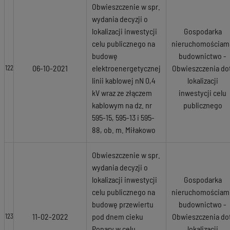
Obwieszczenie w spr.
wydania decyzji o
lokalizacji inwestycji
Gospodarka
celu publicznego na
nieruchomościami
budowę
budownictwo -
06-10-2021
elektroenergetycznej
Obwieszczenia dot
122
linii kablowej nN 0,4
lokalizacji
kV wraz ze złączem
inwestycji celu
kablowym na dz. nr
publicznego
595-15, 595-13 i 595-
88, ob. m. Miłakowo
Obwieszczenie w spr.
wydania decyzji o
lokalizacji inwestycji
Gospodarka
celu publicznego na
nieruchomościami
budowę przewiertu
budownictwo -
11-02-2022
pod dnem cieku
Obwieszczenia dot
123
Ponary w celu
lokalizacji