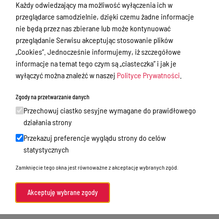
Ewidencja ludności, dowody osobiste,
Każdy odwiedzający ma możliwość wyłączenia ich w
działalność gospodarcza
przeglądarce samodzielnie, dzięki czemu żadne informacje
nie będą przez nas zbierane lub może kontynuować
Przetargi
przeglądanie Serwisu akceptując stosowanie plików
Ogłoszenia
„Cookies”. Jednocześnie informujemy, iż szczegółowe
informacje na temat tego czym są „ciasteczka” i jak je
Petycje
wyłączyć można znaleźć w naszej
Polityce Prywatności
.
Nabór
Zgody na przetwarzanie danych
Dyżury Aptek w Powiecie Ostródzkim
Przechowuj ciastko sesyjne wymagane do prawidłowego
Komunikacja publiczna
działania strony
Nieodpłatna pomoc prawna
Przekazuj preferencje wyglądu strony do celów
statystycznych
Rada Miejska
Zamknięcie tego okna jest równoważne z akceptację wybranych zgód.
Oświadczenia majątkowe
Akty prawne
Akceptuję wybrane zgody
Akty prawne - poprzednia wersja