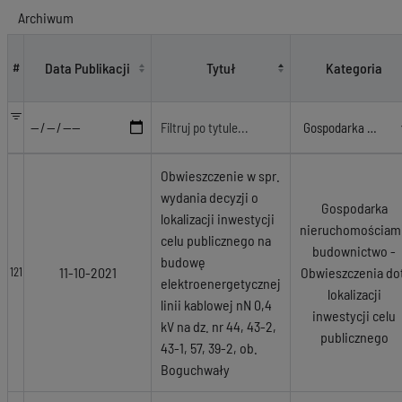
Archiwum
Gospodarka nieruchomościami, budownictwo
Data Publikacji
Tytuł
Kategoria
#
Obwieszczenie w spr.
wydania decyzji o
Gospodarka
lokalizacji inwestycji
nieruchomościami
celu publicznego na
budownictwo -
budowę
11-10-2021
Obwieszczenia dot
121
elektroenergetycznej
lokalizacji
linii kablowej nN 0,4
inwestycji celu
kV na dz. nr 44, 43-2,
publicznego
43-1, 57, 39-2, ob.
Boguchwały