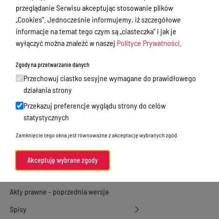
przeglądanie Serwisu akceptując stosowanie plików
Przetargi
„Cookies”. Jednocześnie informujemy, iż szczegółowe
informacje na temat tego czym są „ciasteczka” i jak je
Ogłoszenia
wyłączyć można znaleźć w naszej
Polityce Prywatności
.
Petycje
Zgody na przetwarzanie danych
Nabór
Przechowuj ciastko sesyjne wymagane do prawidłowego
Dyżury Aptek w Powiecie Ostródzkim
działania strony
Komunikacja publiczna
Przekazuj preferencje wyglądu strony do celów
statystycznych
Nieodpłatna pomoc prawna
Zamknięcie tego okna jest równoważne z akceptację wybranych zgód.
Rada Miejska
Oświadczenia majątkowe
Akceptuję wybrane zgody
Akty prawne
Akty prawne - poprzednia wersja
Spisy