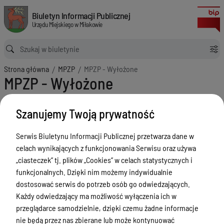
MPZP - Wyłożone
Biuletyn Informacji Publicznej Urzędu Miejskiego w Miłakowie
Biuletyn Informacji Publicznej
Urzędu Miejskiego w Miłakowie
Ścieżka powrotu
Strona główna
MPZP
MPZP - Wyłożone
MPZP - Wyłożone
Menu Przedmiotowe
Szanujemy Twoją prywatność
Urząd Miejski w Miłakowie
Serwis Biuletynu Informacji Publicznej przetwarza dane w
Gmina Miłakowo
celach wynikających z funkcjonowania Serwisu oraz używa
Majątek i finanse
„ciasteczek” tj. plików „Cookies” w celach statystycznych i
funkcjonalnych. Dzięki nim możemy indywidualnie
Zamówienia publiczne
dostosować serwis do potrzeb osób go odwiedzających.
Urząd Stanu Cywilnego
Każdy odwiedzający ma możliwość wyłączenia ich w
przeglądarce samodzielnie, dzięki czemu żadne informacje
Ewidencja ludności, dowody osobiste,
nie będą przez nas zbierane lub może kontynuować
działalność gospodarcza