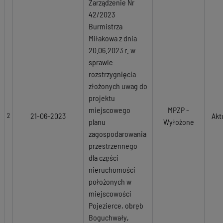
Zarządzenie Nr
42/2023
Burmistrza
Miłakowa z dnia
20.06.2023 r. w
sprawie
rozstrzygnięcia
złożonych uwag do
projektu
miejscowego
MPZP -
21-06-2023
Akt
2
planu
Wyłożone
zagospodarowania
przestrzennego
dla części
nieruchomości
położonych w
miejscowości
Pojezierce, obręb
Boguchwały,