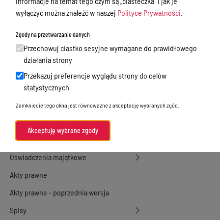
informacje na temat tego czym są „ciasteczka” i jak je
wyłączyć można znaleźć w naszej
Polityce Prywatności
.
Przetargi
Ogłoszenia
Zgody na przetwarzanie danych
Przechowuj ciastko sesyjne wymagane do prawidłowego
Petycje
działania strony
Nabór
Przekazuj preferencje wyglądu strony do celów
Dyżury Aptek w Powiecie Ostródzkim
statystycznych
Komunikacja publiczna
Zamknięcie tego okna jest równoważne z akceptację wybranych zgód.
Nieodpłatna pomoc prawna
Akceptuję wybrane zgody
Rada Miejska
Oświadczenia majątkowe
Akty prawne
Akty prawne - poprzednia wersja
Spisy