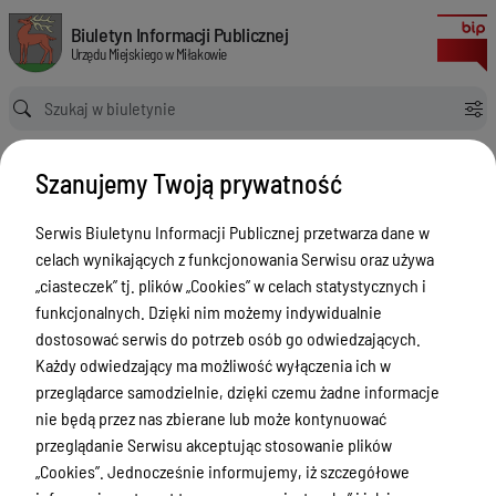
Oświata - Stypendia szkolne
Biuletyn Informacji Publicznej Urzędu Miejskiego w Miłakowie
Biuletyn Informacji Publicznej
Urzędu Miejskiego w Miłakowie
Ścieżka powrotu
Strona główna
Oświata
Oświata - Stypendia szkolne
Oświata - Stypendia szkolne
Szanujemy Twoją prywatność
Menu Przedmiotowe
Serwis Biuletynu Informacji Publicznej przetwarza dane w
celach wynikających z funkcjonowania Serwisu oraz używa
Urząd Miejski w Miłakowie
„ciasteczek” tj. plików „Cookies” w celach statystycznych i
Gmina Miłakowo
funkcjonalnych. Dzięki nim możemy indywidualnie
dostosować serwis do potrzeb osób go odwiedzających.
Majątek i finanse
Każdy odwiedzający ma możliwość wyłączenia ich w
Zamówienia publiczne
przeglądarce samodzielnie, dzięki czemu żadne informacje
nie będą przez nas zbierane lub może kontynuować
Urząd Stanu Cywilnego
przeglądanie Serwisu akceptując stosowanie plików
Ewidencja ludności, dowody osobiste,
„Cookies”. Jednocześnie informujemy, iż szczegółowe
działalność gospodarcza