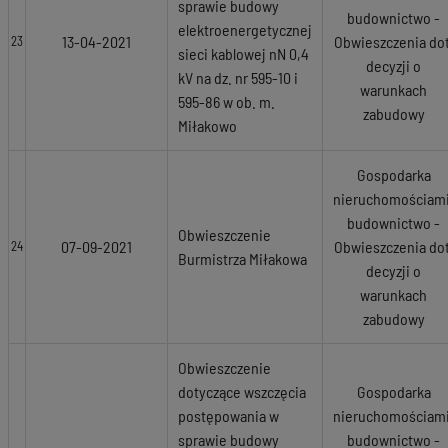
sprawie budowy
budownictwo -
elektroenergetycznej
13-04-2021
Obwieszczenia dot
23
sieci kablowej nN 0,4
decyzji o
kV na dz. nr 595-10 i
warunkach
595-86 w ob. m.
zabudowy
Miłakowo
Gospodarka
nieruchomościami
budownictwo -
Obwieszczenie
07-09-2021
Obwieszczenia dot
24
Burmistrza Miłakowa
decyzji o
warunkach
zabudowy
Obwieszczenie
dotyczące wszczęcia
Gospodarka
postępowania w
nieruchomościami
sprawie budowy
budownictwo -