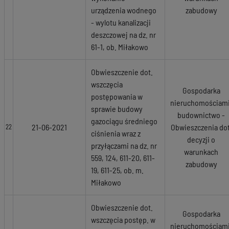
urządzenia wodnego
zabudowy
- wylotu kanalizacji
deszczowej na dz. nr
61-1, ob. Miłakowo
Obwieszczenie dot.
wszczęcia
Gospodarka
postępowania w
nieruchomościami
sprawie budowy
budownictwo -
gazociągu średniego
21-06-2021
Obwieszczenia dot
22
ciśnienia wraz z
decyzji o
przyłączami na dz. nr
warunkach
559, 124, 611-20, 611-
zabudowy
19, 611-25, ob. m.
Miłakowo
Obwieszczenie dot.
Gospodarka
wszczęcia postęp. w
nieruchomościami