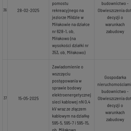
pomostu
budownictwo -
28-02-2025
rekreacyjnego na
Obwieszczenia dot
36
jeziorze Mildzie w
decyzji o
Miłakowie na działce
warunkach
nr 628-1, ob.
zabudowy
Miłakowo (na
wysokości działki nr
353, ob. Miłakowo)
Zawiadomienie o
wszczęciu
Gospodarka
postępowania w
nieruchomościami
sprawie bodowy
budownictwo -
elektroenergetycznej
15-05-2025
Obwieszczenia dot
37
sieci kablowej nN 0,4
decyzji o
kV wraz ze złączem
warunkach
kablowym na działkę
zabudowy
595-5, 595-7 i 595-15,
ob. Miłakowo