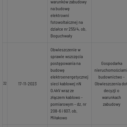
warunków zabudowy
na budowę
elektrowni
fotowoltaicznej na
działce nr 255/4, ob.
Boguchwały
Obwieszczenie w
sprawie wszczęcia
postępowania na
Gospodarka
budowę
nieruchomościami
elektroenergetycznej
budownictwo -
17-11-2023
sieci kablowej nN
Obwieszczenia dot
32
0,4kV wraz ze
decyzji o
złączem kablowo -
warunkach
pomiarowym - dz. nr
zabudowy
208-6 i 607, ob.
Miłakowo