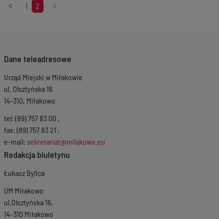
Stronicowanie
1
2
Dane teleadresowe
Urząd Miejski w Miłakowie
ul. Olsztyńska 16
14-310, Miłakowo
tel: (89) 757 83 00 ,
fax: (89) 757 83 21 ,
e-mail:
sekretariat@milakowo.eu
Redakcja biuletynu
Łukasz Bylica
UM Miłakowo
ul.Olsztyńska 16,
14-310 Miłakowo