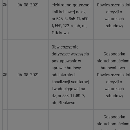
04-08-2021
elektroenergetycznej
Obwieszczenia dot
25
linii kablowej na dz.
decyzji o
nr 645-8, 645-11, 490-
warunkach
1, 559, 122-4, ob. m.
zabudowy
Miłakowo
Obwieszczenie
dotyczące wszczęcia
Gospodarka
postępowania w
nieruchomościami
sprawie budowy
budownictwo -
04-08-2021
odcinka sieci
Obwieszczenia dot
26
kanalizacji sanitarnej
decyzji o
i wodociągowej na
warunkach
dz. nr 338-1 i 361-7,
zabudowy
ob. Miłakowo
Gospodarka
nieruchomościami