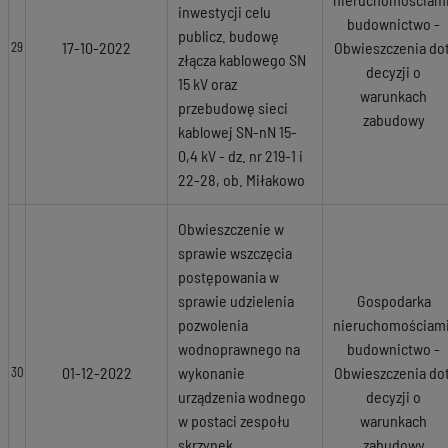
inwestycji celu
budownictwo -
publicz. budowę
17-10-2022
Obwieszczenia dot
29
złącza kablowego SN
decyzji o
15 kV oraz
warunkach
przebudowę sieci
zabudowy
kablowej SN-nN 15-
0,4 kV - dz. nr 219-1 i
22-28, ob. Miłakowo
Obwieszczenie w
sprawie wszczęcia
postępowania w
sprawie udzielenia
Gospodarka
pozwolenia
nieruchomościami
wodnoprawnego na
budownictwo -
01-12-2022
wykonanie
Obwieszczenia dot
30
urządzenia wodnego
decyzji o
w postaci zespołu
warunkach
skrzynek
zabudowy