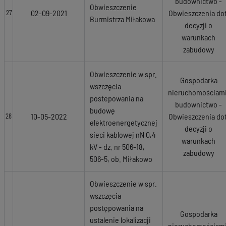
budownictwo -
Obwieszczenie
02-09-2021
Obwieszczenia dot
27
Burmistrza Miłakowa
decyzji o
warunkach
zabudowy
Obwieszczenie w spr.
Gospodarka
wszczęcia
nieruchomościami
postepowania na
budownictwo -
budowę
10-05-2022
Obwieszczenia dot
28
elektroenergetycznej
decyzji o
sieci kablowej nN 0,4
warunkach
kV - dz. nr 506-18,
zabudowy
506-5, ob. Miłakowo
Obwieszczenie w spr.
wszczęcia
postępowania na
Gospodarka
ustalenie lokalizacji
nieruchomościami