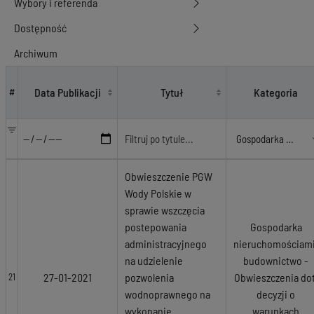
Wybory i referenda
Dostępność
Archiwum
Gospodarka nieruchomościami, budownictwo - Obwieszczenia dot. dec
Data Publikacji
Tytuł
Kategoria
#
Obwieszczenie PGW
Wody Polskie w
sprawie wszczęcia
postepowania
Gospodarka
administracyjnego
nieruchomościami
na udzielenie
budownictwo -
27-01-2021
pozwolenia
Obwieszczenia dot
21
wodnoprawnego na
decyzji o
wykonanie
warunkach