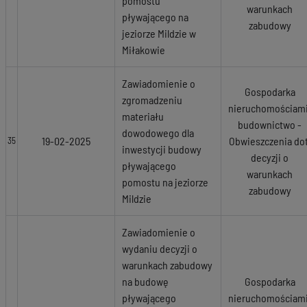
pomostu
warunkach
pływającego na
zabudowy
jeziorze Mildzie w
Miłakowie
Zawiadomienie o
Gospodarka
zgromadzeniu
nieruchomościami
materiału
budownictwo -
dowodowego dla
19-02-2025
Obwieszczenia dot
35
inwestycji budowy
decyzji o
pływającego
warunkach
pomostu na jeziorze
zabudowy
Mildzie
Zawiadomienie o
wydaniu decyzji o
warunkach zabudowy
na budowę
Gospodarka
pływającego
nieruchomościami