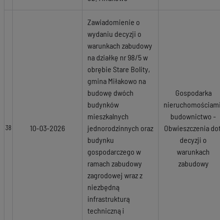
Zawiadomienie o
wydaniu decyzji o
warunkach zabudowy
na działkę nr 98/5 w
obrębie Stare Bolity,
gmina Miłakowo na
budowę dwóch
Gospodarka
budynków
nieruchomościami
mieszkalnych
budownictwo -
10-03-2026
jednorodzinnych oraz
Obwieszczenia dot
38
budynku
decyzji o
gospodarczego w
warunkach
ramach zabudowy
zabudowy
zagrodowej wraz z
niezbędną
infrastrukturą
techniczną i