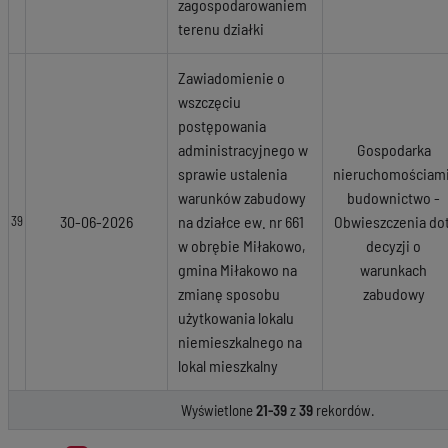
zagospodarowaniem
terenu działki
Zawiadomienie o
wszczęciu
postępowania
administracyjnego w
Gospodarka
sprawie ustalenia
nieruchomościami
warunków zabudowy
budownictwo -
30-06-2026
na działce ew. nr 661
Obwieszczenia dot
39
w obrębie Miłakowo,
decyzji o
gmina Miłakowo na
warunkach
zmianę sposobu
zabudowy
użytkowania lokalu
niemieszkalnego na
lokal mieszkalny
Wyświetlone
21-39
z
39
rekordów.