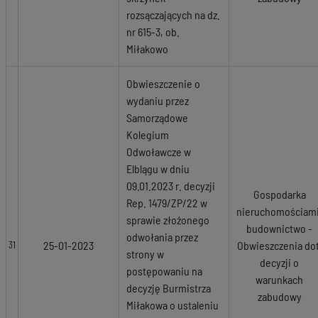
rozsączających na dz.
nr 615-3, ob.
Miłakowo
Obwieszczenie o
wydaniu przez
Samorządowe
Kolegium
Odwoławcze w
Elblągu w dniu
09.01.2023 r. decyzji
Gospodarka
Rep. 1479/ZP/22 w
nieruchomościami
sprawie złożonego
budownictwo -
odwołania przez
25-01-2023
Obwieszczenia dot
31
strony w
decyzji o
postępowaniu na
warunkach
decyzję Burmistrza
zabudowy
Miłakowa o ustaleniu