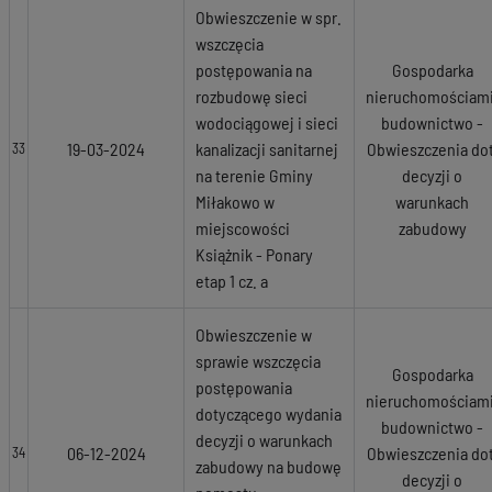
Obwieszczenie w spr.
wszczęcia
postępowania na
Gospodarka
rozbudowę sieci
nieruchomościami
wodociągowej i sieci
budownictwo -
19-03-2024
kanalizacji sanitarnej
Obwieszczenia dot
33
na terenie Gminy
decyzji o
Miłakowo w
warunkach
miejscowości
zabudowy
Książnik - Ponary
etap 1 cz. a
Obwieszczenie w
sprawie wszczęcia
Gospodarka
postępowania
nieruchomościami
dotyczącego wydania
budownictwo -
decyzji o warunkach
06-12-2024
Obwieszczenia dot
34
zabudowy na budowę
decyzji o