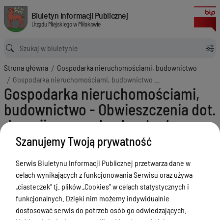
Gospodarka nieruchomościami, budownictwo - Obwieszczenia dot. decy
Biuletyn Informacji Publicznej Urzędu Miejskiego w Miłakowie
Biuletyn Informacji Publicznej
Urzędu Miejskiego w Miłakowie
Ścieżka powrotu
Strona główna
Gospodarka nieruchomościami, budownictwo
Gospodarka nieruchomościami, budownictwo - Obwieszczenia dot. decyzji o warunkach zabudowy
Gospodarka nieruchomościami,
budownictwo - Obwieszczenia dot.
decyzji o warunkach zabudowy
Szanujemy Twoją prywatność
Menu Przedmiotowe
Urząd Miejski w Miłakowie
Serwis Biuletynu Informacji Publicznej przetwarza dane w
celach wynikających z funkcjonowania Serwisu oraz używa
Gmina Miłakowo
„ciasteczek” tj. plików „Cookies” w celach statystycznych i
Majątek i finanse
funkcjonalnych. Dzięki nim możemy indywidualnie
dostosować serwis do potrzeb osób go odwiedzających.
Zamówienia publiczne