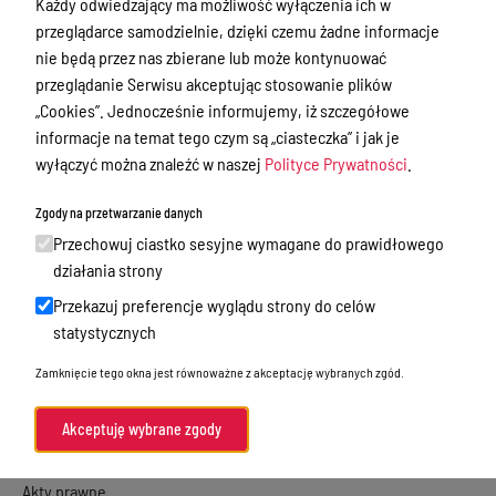
Każdy odwiedzający ma możliwość wyłączenia ich w
Urząd Stanu Cywilnego
przeglądarce samodzielnie, dzięki czemu żadne informacje
nie będą przez nas zbierane lub może kontynuować
Ewidencja ludności, dowody osobiste,
przeglądanie Serwisu akceptując stosowanie plików
działalność gospodarcza
„Cookies”. Jednocześnie informujemy, iż szczegółowe
Przetargi
informacje na temat tego czym są „ciasteczka” i jak je
wyłączyć można znaleźć w naszej
Polityce Prywatności
.
Ogłoszenia
Petycje
Zgody na przetwarzanie danych
Przechowuj ciastko sesyjne wymagane do prawidłowego
Nabór
działania strony
Dyżury Aptek w Powiecie Ostródzkim
Przekazuj preferencje wyglądu strony do celów
Komunikacja publiczna
statystycznych
Nieodpłatna pomoc prawna
Zamknięcie tego okna jest równoważne z akceptację wybranych zgód.
Rada Miejska
Akceptuję wybrane zgody
Oświadczenia majątkowe
Akty prawne