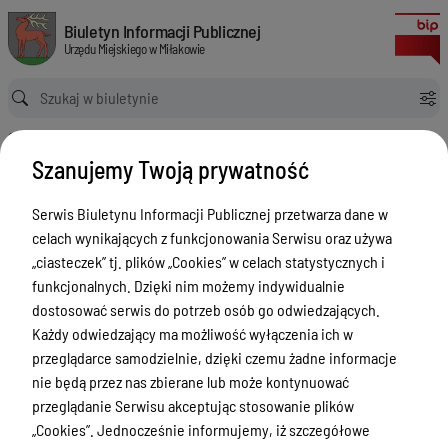
Dyżury Aptek w Powiecie Ostródzkim
Biuletyn Informacji Publicznej Urzędu Miejskiego w Miłakowie
Biuletyn Informacji Publicznej
Urzędu Miejskiego w Miłakowie
Ścieżka powrotu
Strona główna
Dyżury Aptek w Powiecie Ostródzkim
Dyżury Aptek w Powiecie
Szanujemy Twoją prywatność
Ostródzkim
Serwis Biuletynu Informacji Publicznej przetwarza dane w
Menu Przedmiotowe
celach wynikających z funkcjonowania Serwisu oraz używa
„ciasteczek” tj. plików „Cookies” w celach statystycznych i
Urząd Miejski w Miłakowie
funkcjonalnych. Dzięki nim możemy indywidualnie
Gmina Miłakowo
dostosować serwis do potrzeb osób go odwiedzających.
Każdy odwiedzający ma możliwość wyłączenia ich w
Majątek i finanse
przeglądarce samodzielnie, dzięki czemu żadne informacje
Zamówienia publiczne
nie będą przez nas zbierane lub może kontynuować
przeglądanie Serwisu akceptując stosowanie plików
Urząd Stanu Cywilnego
„Cookies”. Jednocześnie informujemy, iż szczegółowe