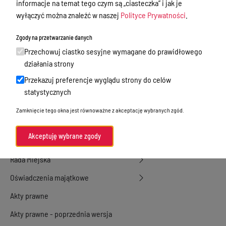
Ewidencja ludności, dowody osobiste,
informacje na temat tego czym są „ciasteczka” i jak je
działalność gospodarcza
wyłączyć można znaleźć w naszej
Polityce Prywatności
.
Przetargi
Zgody na przetwarzanie danych
Ogłoszenia
Przechowuj ciastko sesyjne wymagane do prawidłowego
działania strony
Petycje
Przekazuj preferencje wyglądu strony do celów
Nabór
statystycznych
Dyżury Aptek w Powiecie Ostródzkim
Zamknięcie tego okna jest równoważne z akceptację wybranych zgód.
Komunikacja publiczna
Akceptuję wybrane zgody
Nieodpłatna pomoc prawna
Rada Miejska
Oświadczenia majątkowe
Akty prawne
Akty prawne - poprzednia wersja