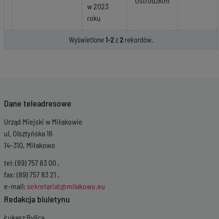
Ostródzkim
w 2023
roku
Wyświetlone
1-2
z
2
rekordów.
Dane teleadresowe
Urząd Miejski w Miłakowie
ul. Olsztyńska 16
14-310, Miłakowo
tel: (89) 757 83 00 ,
fax: (89) 757 83 21 ,
e-mail:
sekretariat@milakowo.eu
Redakcja biuletynu
Łukasz Bylica