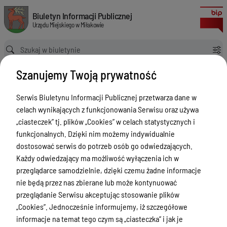
Lista kategorii
Biuletyn Informacji Publicznej Urzędu Miejskiego w Miłakowie
Biuletyn Informacji Publicznej
Urzędu Miejskiego w Miłakowie
Ścieżka powrotu
Strona główna
Kategorie
Szanujemy Twoją prywatność
Lista kategorii
Serwis Biuletynu Informacji Publicznej przetwarza dane w
Menu Przedmiotowe
celach wynikających z funkcjonowania Serwisu oraz używa
Urząd Miejski w Miłakowie
„ciasteczek” tj. plików „Cookies” w celach statystycznych i
funkcjonalnych. Dzięki nim możemy indywidualnie
Gmina Miłakowo
dostosować serwis do potrzeb osób go odwiedzających.
Majątek i finanse
Każdy odwiedzający ma możliwość wyłączenia ich w
przeglądarce samodzielnie, dzięki czemu żadne informacje
Zamówienia publiczne
nie będą przez nas zbierane lub może kontynuować
Urząd Stanu Cywilnego
przeglądanie Serwisu akceptując stosowanie plików
„Cookies”. Jednocześnie informujemy, iż szczegółowe
Ewidencja ludności, dowody osobiste,
informacje na temat tego czym są „ciasteczka” i jak je
działalność gospodarcza