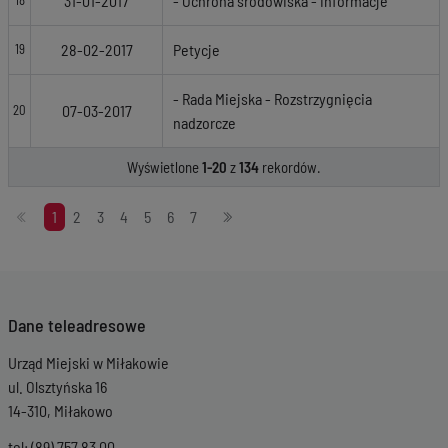
31-01-2017
- Ochrona środowiska - informacje
18
28-02-2017
Petycje
19
- Rada Miejska - Rozstrzygnięcia
07-03-2017
20
nadzorcze
Wyświetlone
1-20
z
134
rekordów.
Stronicowanie
1
2
3
4
5
6
7
Dane teleadresowe
Urząd Miejski w Miłakowie
ul. Olsztyńska 16
14-310, Miłakowo
tel: (89) 757 83 00 ,