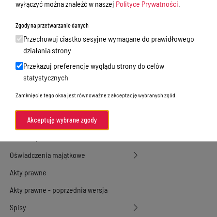
wyłączyć można znaleźć w naszej
Polityce Prywatności
.
Przetargi
Zgody na przetwarzanie danych
Ogłoszenia
Przechowuj ciastko sesyjne wymagane do prawidłowego
Petycje
działania strony
Przekazuj preferencje wyglądu strony do celów
Nabór
statystycznych
Dyżury Aptek w Powiecie Ostródzkim
Zamknięcie tego okna jest równoważne z akceptację wybranych zgód.
Komunikacja publiczna
Nieodpłatna pomoc prawna
Akceptuję wybrane zgody
Rada Miejska
Oświadczenia majątkowe
Akty prawne
Akty prawne - poprzednia wersja
Spisy