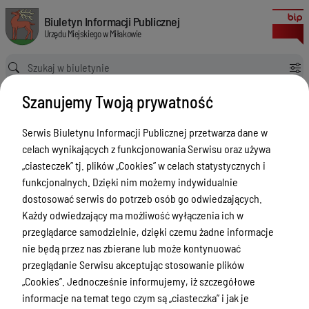
Lista kategorii
Biuletyn Informacji Publicznej Urzędu Miejskiego w Miłakowie
Biuletyn Informacji Publicznej
Urzędu Miejskiego w Miłakowie
Ścieżka powrotu
Strona główna
Kategorie
Szanujemy Twoją prywatność
Lista kategorii
Serwis Biuletynu Informacji Publicznej przetwarza dane w
Menu Przedmiotowe
celach wynikających z funkcjonowania Serwisu oraz używa
Urząd Miejski w Miłakowie
„ciasteczek” tj. plików „Cookies” w celach statystycznych i
funkcjonalnych. Dzięki nim możemy indywidualnie
Gmina Miłakowo
dostosować serwis do potrzeb osób go odwiedzających.
Majątek i finanse
Każdy odwiedzający ma możliwość wyłączenia ich w
przeglądarce samodzielnie, dzięki czemu żadne informacje
Zamówienia publiczne
nie będą przez nas zbierane lub może kontynuować
Urząd Stanu Cywilnego
przeglądanie Serwisu akceptując stosowanie plików
„Cookies”. Jednocześnie informujemy, iż szczegółowe
Ewidencja ludności, dowody osobiste,
informacje na temat tego czym są „ciasteczka” i jak je
działalność gospodarcza