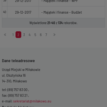
29-12-2017
- Majątek i finanse - WPF
39
29-12-2017
- Majątek i finanse - Budżet
40
Wyświetlone
21-40
z
134
rekordów.
Stronicowanie
1
2
3
4
5
6
7
Dane teleadresowe
Urząd Miejski w Miłakowie
ul. Olsztyńska 16
14-310, Miłakowo
tel: (89) 757 83 00 ,
fax: (89) 757 83 21 ,
e-mail:
sekretariat@milakowo.eu