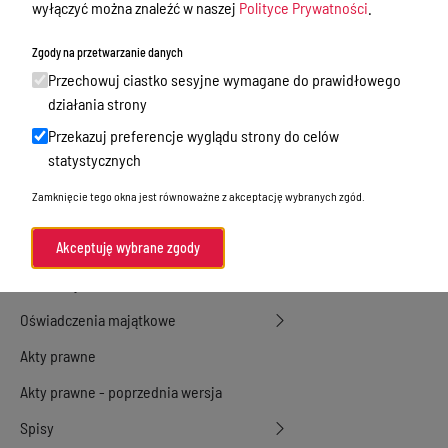
wyłączyć można znaleźć w naszej
Polityce Prywatności
.
Przetargi
Zgody na przetwarzanie danych
Ogłoszenia
Przechowuj ciastko sesyjne wymagane do prawidłowego
Petycje
działania strony
Przekazuj preferencje wyglądu strony do celów
Nabór
statystycznych
Dyżury Aptek w Powiecie Ostródzkim
Zamknięcie tego okna jest równoważne z akceptację wybranych zgód.
Komunikacja publiczna
Nieodpłatna pomoc prawna
Akceptuję wybrane zgody
Rada Miejska
Oświadczenia majątkowe
Akty prawne
Akty prawne - poprzednia wersja
Spisy