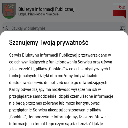
Uchwała Nr 0120-330/20 składu orzekającego Regionalnej Izby Obrachunk
Biuletyn Informacji Publicznej Urzędu Miejskiego w Miłakowie
Biuletyn Informacji Publicznej
Urzędu Miejskiego w Miłakowie
Ścieżka powrotu
Strona główna
Majątek i finanse
Majątek i finanse - Opinie RIO
Szanujemy Twoją prywatność
Uchwała Nr 0120-330/20 składu orzekającego Regionalnej Izby Obrachunkowej w Olsztynie z dnia 24 listopada 2020 r.
Majątek i finanse - Opinie RIO
Serwis Biuletynu Informacji Publicznej przetwarza dane w
celach wynikających z funkcjonowania Serwisu oraz używa
Menu Przedmiotowe
„ciasteczek” tj. plików „Cookies” w celach statystycznych i
Urząd Miejski w Miłakowie
funkcjonalnych. Dzięki nim możemy indywidualnie
dostosować serwis do potrzeb osób go odwiedzających.
Gmina Miłakowo
Każdy odwiedzający ma możliwość wyłączenia ich w
Majątek i finanse
przeglądarce samodzielnie, dzięki czemu żadne informacje
nie będą przez nas zbierane lub może kontynuować
Zamówienia publiczne
przeglądanie Serwisu akceptując stosowanie plików
Urząd Stanu Cywilnego
„Cookies”. Jednocześnie informujemy, iż szczegółowe
informacje na temat tego czym są „ciasteczka” i jak je
Ewidencja ludności, dowody osobiste,