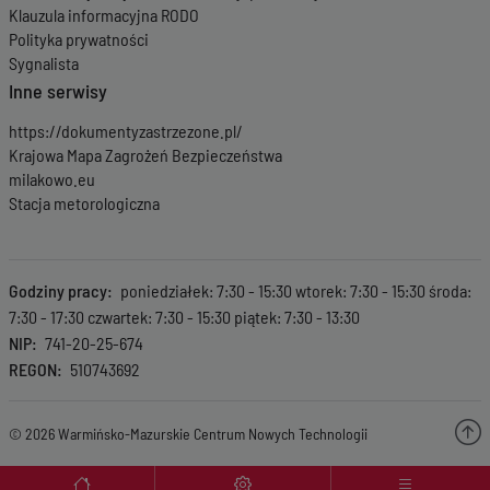
Klauzula informacyjna RODO
Polityka prywatności
Sygnalista
Inne serwisy
https://dokumentyzastrzezone.pl/
Krajowa Mapa Zagrożeń Bezpieczeństwa
milakowo.eu
Stacja metorologiczna
Godziny pracy
poniedziałek: 7:30 - 15:30 wtorek: 7:30 - 15:30 środa:
7:30 - 17:30 czwartek: 7:30 - 15:30 piątek: 7:30 - 13:30
NIP
741-20-25-674
REGON
510743692
© 2026 Warmińsko-Mazurskie Centrum Nowych Technologii
Menu wyróżnione