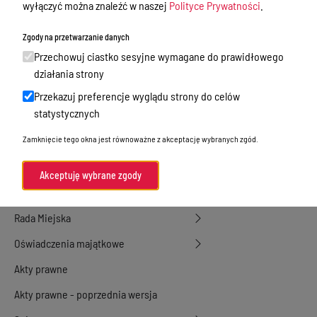
wyłączyć można znaleźć w naszej
Polityce Prywatności
.
działalność gospodarcza
Zgody na przetwarzanie danych
Przetargi
Przechowuj ciastko sesyjne wymagane do prawidłowego
Ogłoszenia
działania strony
Petycje
Przekazuj preferencje wyglądu strony do celów
statystycznych
Nabór
Zamknięcie tego okna jest równoważne z akceptację wybranych zgód.
Dyżury Aptek w Powiecie Ostródzkim
Komunikacja publiczna
Akceptuję wybrane zgody
Nieodpłatna pomoc prawna
Rada Miejska
Oświadczenia majątkowe
Akty prawne
Akty prawne - poprzednia wersja