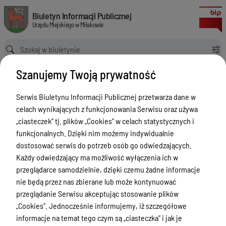
Plan pracy Komisji Budżetu, Finansów, Inwestycji i Remontów na rok 20
Biuletyn Informacji Publicznej Urzędu Miejskiego w Miłakowie
Biuletyn Informacji Publicznej
Urzędu Miejskiego w Miłakowie
Ścieżka powrotu
Strona główna
Rada Miejska
Rada Miejska - Plany pracy komisji
Szanujemy Twoją prywatność
Plan pracy Komisji Budżetu, Finansów, Inwestycji i Remontów na rok 2019
Rada Miejska - Plany pracy komisji
Serwis Biuletynu Informacji Publicznej przetwarza dane w
celach wynikających z funkcjonowania Serwisu oraz używa
Menu Przedmiotowe
Wersja obowiązująca
„ciasteczek” tj. plików „Cookies” w celach statystycznych i
z dnia
29-03-2019
Urząd Miejski w Miłakowie
funkcjonalnych. Dzięki nim możemy indywidualnie
09:37:18
dostosować serwis do potrzeb osób go odwiedzających.
Drukuj
Gmina Miłakowo
Każdy odwiedzający ma możliwość wyłączenia ich w
Plan pracy
Majątek i finanse
przeglądarce samodzielnie, dzięki czemu żadne informacje
Komisji
nie będą przez nas zbierane lub może kontynuować
Zamówienia publiczne
Budżetu,
przeglądanie Serwisu akceptując stosowanie plików
Urząd Stanu Cywilnego
„Cookies”. Jednocześnie informujemy, iż szczegółowe
Finansów,
informacje na temat tego czym są „ciasteczka” i jak je
Inwestycji i
Ewidencja ludności, dowody osobiste,