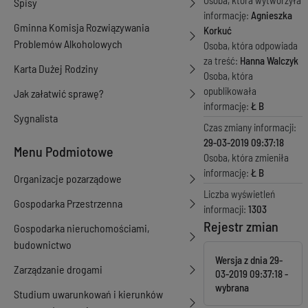
Osoba, która wytworzyła
Spisy
informację:
Agnieszka
Gminna Komisja Rozwiązywania
Korkuć
Problemów Alkoholowych
Osoba, która odpowiada
za treść:
Hanna Walczyk
Karta Dużej Rodziny
Osoba, która
opublikowała
Jak załatwić sprawę?
informację:
Ł B
Sygnalista
Czas zmiany informacji:
29-03-2019 09:37:18
Menu Podmiotowe
Osoba, która zmieniła
informację:
Ł B
Organizacje pozarządowe
Liczba wyświetleń
Gospodarka Przestrzenna
informacji:
1303
Rejestr zmian
Gospodarka nieruchomościami,
budownictwo
Wersja z dnia
29-
Zarządzanie drogami
03-2019 09:37:18
Studium uwarunkowań i kierunków