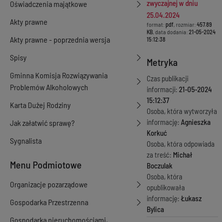
zwyczajnej w dniu
Oświadczenia majątkowe
25.04.2024
Akty prawne
format:
pdf
, rozmiar:
457.89
KB
, data dodania:
21-05-2024
Akty prawne - poprzednia wersja
15:12:38
Spisy
Metryka
Gminna Komisja Rozwiązywania
Czas publikacji
Problemów Alkoholowych
informacji:
21-05-2024
15:12:37
Karta Dużej Rodziny
Osoba, która wytworzyła
informację:
Agnieszka
Jak załatwić sprawę?
Korkuć
Sygnalista
Osoba, która odpowiada
za treść:
Michał
Menu Podmiotowe
Boczulak
Osoba, która
Organizacje pozarządowe
opublikowała
informację:
Łukasz
Gospodarka Przestrzenna
Bylica
Gospodarka nieruchomościami,