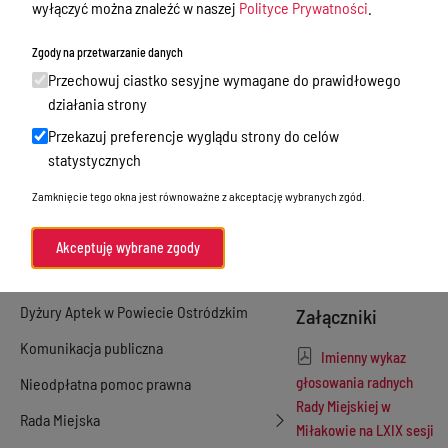
wyłączyć można znaleźć w naszej
Polityce Prywatności
.
głosowania
Zamówienia publiczne
radnych Rady
Zgody na przetwarzanie danych
Urząd Stanu Cywilnego
Miejskiej w
Przechowuj ciastko sesyjne wymagane do prawidłowego
działania strony
Miłakowie na
Ewidencja ludności, dowody osobiste,
działalność gospodarcza
Przekazuj preferencje wyglądu strony do celów
LXIX sesji
statystycznych
Przetargi
zwyczajnej w
Zamknięcie tego okna jest równoważne z akceptację wybranych zgód.
dniu
Ogłoszenia
25.04.2024
Petycje
Akceptuję wybrane zgody
Nabór
Dyżury Aptek w Powiecie Ostródzkim
Załączniki
Komunikacja publiczna
Imienny wykaz
głosowania radnych
Nieodpłatna pomoc prawna
Rady Miejskiej w
Rada Miejska
Miłakowie na LXIX sesji