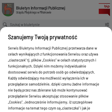
Imienny wykaz głosowania radnych Rady Miejskiej w Miłakowie na LXIX s
Biuletyn Informacji Publicznej Urzędu Miejskiego w Miłakowie
Biuletyn Informacji Publicznej
Urzędu Miejskiego w Miłakowie
Ścieżka powrotu
Strona główna
Rada Miejska
Szanujemy Twoją prywatność
Rada Miejska - Imienne wykazy głosowań radnych Rady Miejskiej w
Miłakowie
Serwis Biuletynu Informacji Publicznej przetwarza dane w
Imienny wykaz głosowania radnych Rady Miejskiej w Miłakowie na LXIX sesji zwyczajnej w dniu 25.04.2024
celach wynikających z funkcjonowania Serwisu oraz używa
Rada Miejska - Imienne wykazy
„ciasteczek” tj. plików „Cookies” w celach statystycznych i
głosowań radnych Rady Miejskiej
funkcjonalnych. Dzięki nim możemy indywidualnie
dostosować serwis do potrzeb osób go odwiedzających.
w Miłakowie
Każdy odwiedzający ma możliwość wyłączenia ich w
Menu Przedmiotowe
Wersja obowiązująca
przeglądarce samodzielnie, dzięki czemu żadne informacje
z dnia
21-05-2024
nie będą przez nas zbierane lub może kontynuować
Urząd Miejski w Miłakowie
15:12:37
przeglądanie Serwisu akceptując stosowanie plików
Drukuj
„Cookies”. Jednocześnie informujemy, iż szczegółowe
Gmina Miłakowo
Imienny wykaz
informacje na temat tego czym są „ciasteczka” i jak je
Majątek i finanse