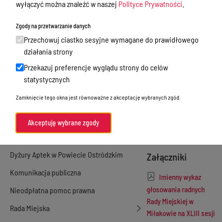
wyłączyć można znaleźć w naszej
Polityce Prywatności
.
głosowania
Zamówienia publiczne
radnych Rady
Zgody na przetwarzanie danych
Urząd Stanu Cywilnego
Miejskiej w
Przechowuj ciastko sesyjne wymagane do prawidłowego
działania strony
Miłakowie na
Ewidencja ludności, dowody osobiste,
działalność gospodarcza
Przekazuj preferencje wyglądu strony do celów
XLIII sesji
statystycznych
Przetargi
zwyczajnej w
Zamknięcie tego okna jest równoważne z akceptację wybranych zgód.
dniu 2 czerwca
Ogłoszenia
2022 r.
Petycje
Akceptuję wybrane zgody
Nabór
Dyżury Aptek w Powiecie Ostródzkim
Załączniki
Komunikacja publiczna
Imienny wykaz
głosowania radnych
Nieodpłatna pomoc prawna
Rady Miejskiej w
Rada Miejska
Miłakowie na XLIII sesji