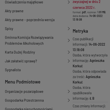
zwyczajnej w dniu 2
Oświadczenia majątkowe
czerwca 2022 r.
Akty prawne
format:
pdf
, rozmiar:
1.81 MB
,
data dodania:
14-06-2022
Akty prawne - poprzednia wersja
13:18:08
Spisy
Metryka
Gminna Komisja Rozwiązywania
Czas publikacji
Problemów Alkoholowych
informacji:
14-06-2022
13:18:08
Karta Dużej Rodziny
Osoba, która wytworzyła
informację:
Agnieszka
Jak załatwić sprawę?
Korkuć
Sygnalista
Osoba, która odpowiada
za treść:
Agnieszka
Menu Podmiotowe
Korkuć
Osoba, która
Organizacje pozarządowe
opublikowała
informację:
Ł B
Gospodarka Przestrzenna
Czas zmiany informacji:
Gospodarka nieruchomościami,