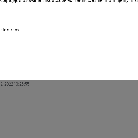
macji:
04-02-2022 10:26:55
zyła informację:
Agnieszka Korkuć
ada za treść:
Agnieszka Korkuć
kowała informację:
Ł B
nia strony
ji:
04-02-2022 10:27:16
a informację:
Ł B
formacji:
1605
02-2022 10:27:16
2-2022 10:26:55