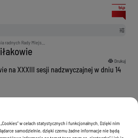
na XXXIII sesji nadzwyczajnej w dniu 14 lipca 2021 r.
iłakowie
Drukuj
e na XXXIII sesji nadzwyczajnej w dniu 14
 dniu 14 lipca 2021 r.
 „Cookies” w celach statystycznych i funkcjonalnych. Dzięki nim
ądarce samodzielnie, dzięki czemu żadne informacje nie będą
zegółowe informacje na temat tego czym są „ciasteczka” i jak je