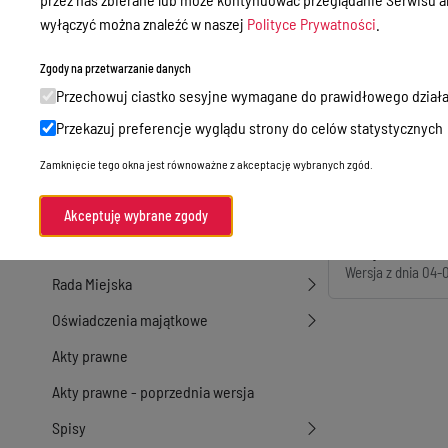
wyłączyć można znaleźć w naszej
Polityce Prywatności
.
Czas publikacji infor
Przetargi
Osoba, która wytwor
Ogłoszenia
Zgody na przetwarzanie danych
Osoba, która odpowi
Osoba, która opubli
Przechowuj ciastko sesyjne wymagane do prawidłowego działa
Petycje
Czas zmiany informac
Przekazuj preferencje wyglądu strony do celów statystycznych
Nabór
Osoba, która zmienił
Zamknięcie tego okna jest równoważne z akceptację wybranych zgód.
Dyżury Aptek w Powiecie Ostródzkim
Liczba wyświetleń in
Rejestr zmian
Komunikacja publiczna
Akceptuję wybrane zgody
Nieodpłatna pomoc prawna
Wersja z dnia
04-
Wersja z dnia
04-0
Rada Miejska
Oświadczenia majątkowe
Akty prawne
Akty prawne - poprzednia wersja
Spisy