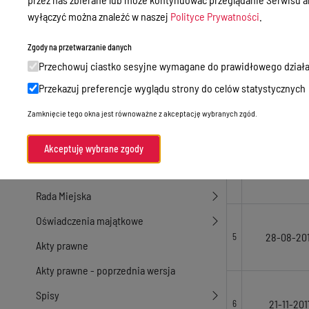
wyłączyć można znaleźć w naszej
Polityce Prywatności
.
15-02-20
2
Przetargi
Ogłoszenia
Zgody na przetwarzanie danych
Przechowuj ciastko sesyjne wymagane do prawidłowego działa
Petycje
08-12-20
3
Przekazuj preferencje wyglądu strony do celów statystycznych
Nabór
Zamknięcie tego okna jest równoważne z akceptację wybranych zgód.
Dyżury Aptek w Powiecie Ostródzkim
Komunikacja publiczna
Akceptuję wybrane zgody
05-07-20
4
Nieodpłatna pomoc prawna
Rada Miejska
Oświadczenia majątkowe
28-08-20
5
Akty prawne
Akty prawne - poprzednia wersja
Spisy
21-11-201
6