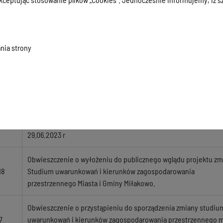
24
Studium dla obszaru w granicach miasta Miłakowo i gminy Mił
nia strony
Ogłoszenie o wyłożeniu Studium uwarunkowań i kierunków
23
zagospodarowania przestrzennego dla Miasta i Gminy Miłakowo
z prognozą oddziaływania
Obwieszczenie w sprawie przystąpienia do zmiany Studium
uwarunkowań i kierunków zagospodarowania przestrzennego M
23
i Gminy Miłakowo zgodnie z uchwałą nr LVII-364-2023 z dn.
29.06.2023 r
Obwieszczenie o wyłożeniu do publicznego wglądu projektu zm
18
Studium uwarunkowań i kierunków zagospodarowania
przestrzennego Miasta i Gminy Miłakowo.
Obwieszczenie o przystąpieniu do sporządzenia zmiany studiu
7
uwarunkowań i kierunków zagospodarowania przestrzennego m