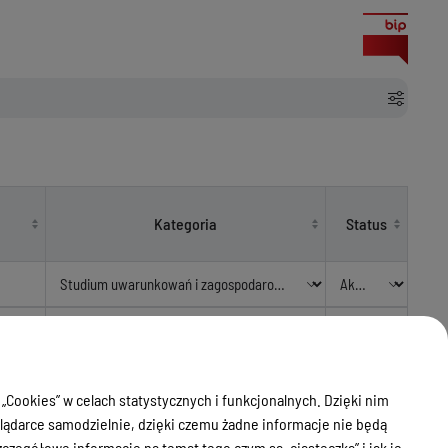
Kategoria
Status
Studium uwarunkowań i
29
zagospodarowania przestrzennego -
Aktualny
Studium uwarunkowań i
 „Cookies” w celach statystycznych i funkcjonalnych. Dzięki nim
zagospodarowania przestrzennego
ądarce samodzielnie, dzięki czemu żadne informacje nie będą
zegółowe informacje na temat tego czym są „ciasteczka” i jak je