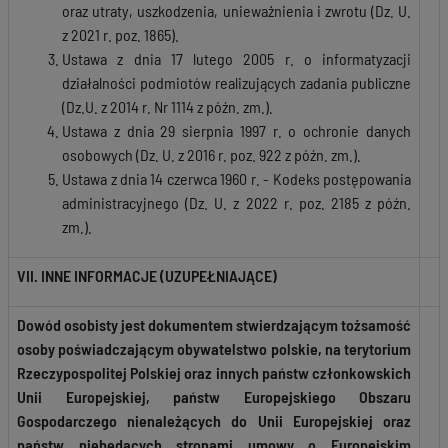
oraz utraty, uszkodzenia, unieważnienia i zwrotu (Dz. U.
z 2021 r. poz. 1865).
Ustawa z dnia 17 lutego 2005 r. o informatyzacji
działalności podmiotów realizujących zadania publiczne
(Dz.U. z 2014 r. Nr 1114 z późn. zm.).
Ustawa z dnia 29 sierpnia 1997 r. o ochronie danych
osobowych (Dz. U. z 2016 r. poz. 922 z późn. zm.).
Ustawa z dnia 14 czerwca 1960 r. - Kodeks postępowania
administracyjnego (Dz. U. z 2022 r. poz. 2185 z późn.
zm.).
VII. INNE INFORMACJE (UZUPEŁNIAJĄCE)
Dowód osobisty jest dokumentem stwierdzającym tożsamość
osoby poświadczającym obywatelstwo polskie, na terytorium
Rzeczypospolitej Polskiej oraz innych państw członkowskich
Unii Europejskiej, państw Europejskiego Obszaru
Gospodarczego nienależących do Unii Europejskiej oraz
państw niebędących stronami umowy o Europejskim