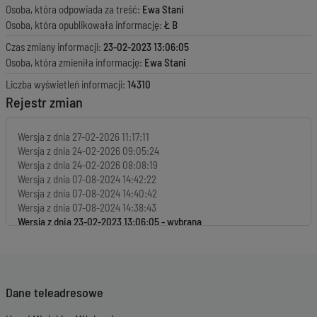
Osoba, która odpowiada za treść:
Ewa Stani
Osoba, która opublikowała informację:
Ł B
Czas zmiany informacji:
23-02-2023 13:06:05
Osoba, która zmieniła informację:
Ewa Stani
Liczba wyświetleń informacji:
14310
Rejestr zmian
Wersja z dnia
27-02-2026 11:17:11
Wersja z dnia
24-02-2026 09:05:24
Wersja z dnia
24-02-2026 08:08:19
Wersja z dnia
07-08-2024 14:42:22
Wersja z dnia
07-08-2024 14:40:42
Wersja z dnia
07-08-2024 14:38:43
Wersja z dnia
23-02-2023 13:06:05
Wersja z dnia
26-10-2022 16:44:10
Wersja z dnia
13-01-2020 08:12:41
Wersja z dnia
13-03-2019 09:21:59
Wersja z dnia
13-03-2019 09:15:16
Dane teleadresowe
Wersja z dnia
13-03-2019 09:13:42
Wersja z dnia
13-03-2019 09:12:01