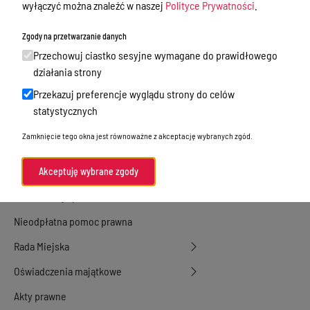
Urząd Stanu Cywilnego
wyłączyć można znaleźć w naszej
Polityce Prywatności
.
Ewidencja ludności, dowody osobiste,
Zgody na przetwarzanie danych
działalność gospodarcza
Przechowuj ciastko sesyjne wymagane do prawidłowego
Przetargi
działania strony
Przekazuj preferencje wyglądu strony do celów
Ogłoszenia
statystycznych
Petycje
Zamknięcie tego okna jest równoważne z akceptację wybranych zgód.
Nabór
Dyżury Aptek w Powiecie Ostródzkim
Akceptuję wybrane zgody
Komunikacja publiczna
Nieodpłatna pomoc prawna
Rada Miejska
Oświadczenia majątkowe
Akty prawne