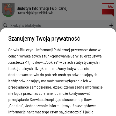
Uzyskanie, wymiana dowodu osobistego
Biuletyn Informacji Publicznej Urzędu Miejskiego w Miłakowie
Biuletyn Informacji Publicznej
Urzędu Miejskiego w Miłakowie
Ścieżka powrotu
Strona główna
Szanujemy Twoją prywatność
Ewidencja ludności, dowody osobiste, działalność gospodarcza
Ewidencja ludności - Sprawy
Serwis Biuletynu Informacji Publicznej przetwarza dane w
Uzyskanie, wymiana dowodu osobistego
celach wynikających z funkcjonowania Serwisu oraz używa
Ewidencja ludności - Sprawy
„ciasteczek” tj. plików „Cookies” w celach statystycznych i
funkcjonalnych. Dzięki nim możemy indywidualnie
Menu Przedmiotowe
dostosować serwis do potrzeb osób go odwiedzających.
Urząd Miejski w Miłakowie
Każdy odwiedzający ma możliwość wyłączenia ich w
przeglądarce samodzielnie, dzięki czemu żadne informacje
Gmina Miłakowo
nie będą przez nas zbierane lub może kontynuować
Majątek i finanse
przeglądanie Serwisu akceptując stosowanie plików
„Cookies”. Jednocześnie informujemy, iż szczegółowe
Zamówienia publiczne
informacje na temat tego czym są „ciasteczka” i jak je