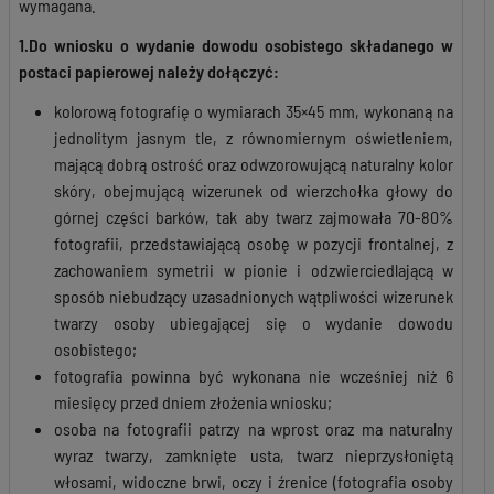
wymagana.
1.D
o wniosku o wydanie dowodu osobistego składanego w
postaci papierowej należy dołączyć:
kolorową fotografię o wymiarach 35×45 mm, wykonaną na
jednolitym jasnym tle, z równomiernym oświetleniem,
mającą dobrą ostrość oraz odwzorowującą naturalny kolor
skóry, obejmującą wizerunek od wierzchołka głowy do
górnej części barków, tak aby twarz zajmowała 70-80%
fotografii, przedstawiającą osobę w pozycji frontalnej, z
zachowaniem symetrii w pionie i odzwierciedlającą w
sposób niebudzący uzasadnionych wątpliwości wizerunek
twarzy osoby ubiegającej się o wydanie dowodu
osobistego;
fotografia powinna być wykonana nie wcześniej niż 6
miesięcy przed dniem złożenia wniosku;
osoba na fotografii patrzy na wprost oraz ma naturalny
wyraz twarzy, zamknięte usta, twarz nieprzysłoniętą
włosami, widoczne brwi, oczy i źrenice (fotografia osoby