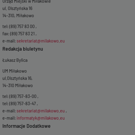
Urząd Miejski w Miłakowie
Wersja z dnia
29-05-2017 10:03:53
Wersja z dnia
05-01-2017 11:31:12
ul. Olsztyńska 16
14-310, Miłakowo
tel: (89) 757 83 00 ,
fax: (89) 757 83 21 ,
e-mail:
sekretariat@milakowo.eu
Redakcja biuletynu
Łukasz Bylica
UM Miłakowo
ul.Olsztyńska 16,
14-310 Miłakowo
tel: (89) 757-83-00 ,
tel: (89) 757-83-47 ,
e-mail:
sekretariat@milakowo.eu
,
e-mail:
informatyk@milakowo.eu
Informacje Dodatkowe