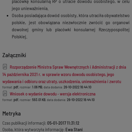
placówkę konsularną RP o utracie dowodu osobistego, w celu
jego unieważnienia.
Osoba posiadająca dowód osobisty, która utraciła obywatelstwo
polskie, jest obowiązana niezwłocznie zwrócić go organowi
dowolnej gminy lub placówki konsularnej Rzeczypospolitej
Polskiej.
Załączniki
Rozporządzenie Ministra Spraw Wewnętrznych i Administracji z dnia
14 października 2021 r. w sprawie wzoru dowodu osobistego, jego
wydawania i odbioru oraz utraty, uszkodzenia, unieważnienia i zwrotu
format:
pdf
, rozmiar:
1.06 MB
, data dodania:
26-10-2022 16:44:10
Wniosek o wydanie dowodu - wersja elektroniczna
format:
pdf
, rozmiar:
593.01 KB
, data dodania:
26-10-2022 16:44:10
Metryka
Czas publikacji informacji:
05-01-2017 11:31:12
Osoba, która wytworzyła informację:
Ewa Stani