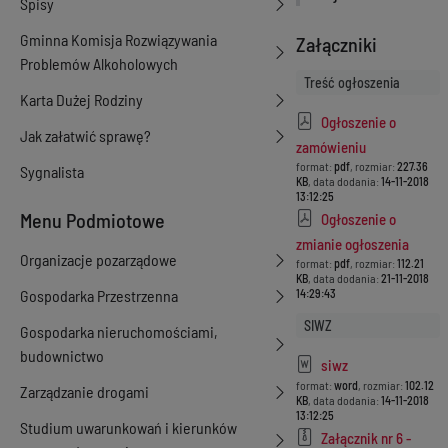
Spisy
Gminna Komisja Rozwiązywania
Załączniki
Problemów Alkoholowych
Treść ogłoszenia
Karta Dużej Rodziny
Ogłoszenie o
Jak załatwić sprawę?
zamówieniu
format:
pdf
, rozmiar:
227.36
Sygnalista
KB
, data dodania:
14-11-2018
13:12:25
Menu Podmiotowe
Ogłoszenie o
zmianie ogłoszenia
Organizacje pozarządowe
format:
pdf
, rozmiar:
112.21
KB
, data dodania:
21-11-2018
Gospodarka Przestrzenna
14:29:43
SIWZ
Gospodarka nieruchomościami,
budownictwo
siwz
format:
word
, rozmiar:
102.12
Zarządzanie drogami
KB
, data dodania:
14-11-2018
13:12:25
Studium uwarunkowań i kierunków
Załącznik nr 6 -