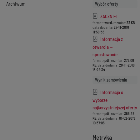
Archiwum
Wybór oferty
ZACZNI~1
format:
word
, rozmiar:
33 KB
,
data dodania:
27-11-2018
11:59:38
informacja z
otwarcia —
sprostowanie
format:
pdf
, rozmiar:
278.08
KB
, data dodania:
28-11-2018
13:22:34
Wynik zamówienia
Informacja o
wyborze
najkorzystniejszej oferty
format:
pdf
, rozmiar:
366.38
KB
, data dodania:
01-02-2019
10:37:05
Metryka