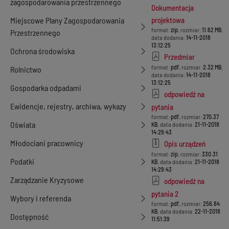
zagospodarowania przestrzennego
Dokumentacja
Miejscowe Plany Zagospodarowania
projektowa
format:
zip
, rozmiar:
11.62 MB
,
Przestrzennego
data dodania:
14-11-2018
13:12:25
Ochrona środowiska
Przedmiar
format:
pdf
, rozmiar:
2.32 MB
,
Rolnictwo
data dodania:
14-11-2018
13:12:25
Gospodarka odpadami
odpowiedź na
Ewidencje, rejestry, archiwa, wykazy
pytania
format:
pdf
, rozmiar:
270.37
Oświata
KB
, data dodania:
21-11-2018
14:29:43
Młodociani pracownicy
Opis urządzeń
format:
zip
, rozmiar:
330.31
Podatki
KB
, data dodania:
21-11-2018
14:29:43
Zarządzanie Kryzysowe
odpowiedź na
pytania 2
Wybory i referenda
format:
pdf
, rozmiar:
256.84
KB
, data dodania:
22-11-2018
Dostępność
11:51:39