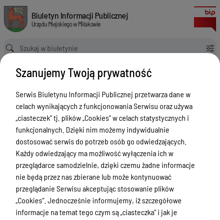
Utworzenie 5 Otwartych Stref Aktywności na terenie Gminy Miłakowo
Biuletyn Informacji Publicznej Urzędu Miejskiego w Miłakowie
Biuletyn Informacji Publicznej
Urzędu Miejskiego w Miłakowie
Ścieżka powrotu
Strona główna
Zamówienia publiczne
Szanujemy Twoją prywatność
Utworzenie 5 Otwartych Stref Aktywności na terenie Gminy Miłakowo
Zamówienia publiczne
Serwis Biuletynu Informacji Publicznej przetwarza dane w
celach wynikających z funkcjonowania Serwisu oraz używa
Menu Przedmiotowe
Wersja
„ciasteczek” tj. plików „Cookies” w celach statystycznych i
nieobowiązująca z dnia
Urząd Miejski w Miłakowie
funkcjonalnych. Dzięki nim możemy indywidualnie
01-02-2019 10:37:05
dostosować serwis do potrzeb osób go odwiedzających.
Drukuj
Gmina Miłakowo
Każdy odwiedzający ma możliwość wyłączenia ich w
Utworzenie 5
Majątek i finanse
przeglądarce samodzielnie, dzięki czemu żadne informacje
Otwartych
nie będą przez nas zbierane lub może kontynuować
Zamówienia publiczne
Stref
przeglądanie Serwisu akceptując stosowanie plików
Urząd Stanu Cywilnego
„Cookies”. Jednocześnie informujemy, iż szczegółowe
Aktywności na
informacje na temat tego czym są „ciasteczka” i jak je
terenie Gminy
Ewidencja ludności, dowody osobiste,