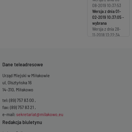
08-2019 10:37:53
Wersja z dnia
01-
02-2019 10:37:05
Wersja z dnia
28-
11-2018 13:22:34
Wersja z dnia
28-
11-2018 12:43:29
Wersja z dnia
28-
11-2018 12:39:35
Dane teleadresowe
Wersja z dnia
27-11-
2018 11:59:38
Urząd Miejski w Miłakowie
Wersja z dnia
27-11-
2018 11:54:32
ul. Olsztyńska 16
Wersja z dnia
27-11-
14-310, Miłakowo
2018 11:38:08
Wersja z dnia
22-
tel: (89) 757 83 00 ,
11-2018 11:51:39
fax: (89) 757 83 21 ,
Wersja z dnia
21-11-
e-mail:
sekretariat@milakowo.eu
2018 14:29:43
Redakcja biuletynu
Wersja z dnia
14-11-
2018 13:11:57