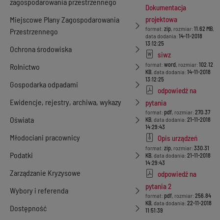
zagospodarowania przestrzennego
Dokumentacja
Miejscowe Plany Zagospodarowania
projektowa
format:
zip
, rozmiar:
11.62 MB
,
Przestrzennego
data dodania:
14-11-2018
13:12:25
Ochrona środowiska
siwz
format:
word
, rozmiar:
102.12
Rolnictwo
KB
, data dodania:
14-11-2018
13:12:25
Gospodarka odpadami
odpowiedź na
Ewidencje, rejestry, archiwa, wykazy
pytania
format:
pdf
, rozmiar:
270.37
Oświata
KB
, data dodania:
21-11-2018
14:29:43
Młodociani pracownicy
Opis urządzeń
format:
zip
, rozmiar:
330.31
Podatki
KB
, data dodania:
21-11-2018
14:29:43
Zarządzanie Kryzysowe
odpowiedź na
pytania 2
Wybory i referenda
format:
pdf
, rozmiar:
256.84
KB
, data dodania:
22-11-2018
Dostępność
11:51:39