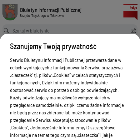
Utworzenie 5 Otwartych Stref Aktywności na terenie Gminy Miłakowo
Biuletyn Informacji Publicznej Urzędu Miejskiego w Miłakowie
Biuletyn Informacji Publicznej
Urzędu Miejskiego w Miłakowie
Ścieżka powrotu
Strona główna
Zamówienia publiczne
Szanujemy Twoją prywatność
Utworzenie 5 Otwartych Stref Aktywności na terenie Gminy Miłakowo
Zamówienia publiczne
Serwis Biuletynu Informacji Publicznej przetwarza dane w
celach wynikających z funkcjonowania Serwisu oraz używa
Menu Przedmiotowe
Wersja
„ciasteczek” tj. plików „Cookies” w celach statystycznych i
nieobowiązująca z dnia
Urząd Miejski w Miłakowie
funkcjonalnych. Dzięki nim możemy indywidualnie
27-11-2018 11:59:38
dostosować serwis do potrzeb osób go odwiedzających.
Drukuj
Gmina Miłakowo
Każdy odwiedzający ma możliwość wyłączenia ich w
Utworzenie 5
Majątek i finanse
przeglądarce samodzielnie, dzięki czemu żadne informacje
Otwartych
nie będą przez nas zbierane lub może kontynuować
Zamówienia publiczne
Stref
przeglądanie Serwisu akceptując stosowanie plików
Urząd Stanu Cywilnego
„Cookies”. Jednocześnie informujemy, iż szczegółowe
Aktywności na
informacje na temat tego czym są „ciasteczka” i jak je
terenie Gminy
Ewidencja ludności, dowody osobiste,