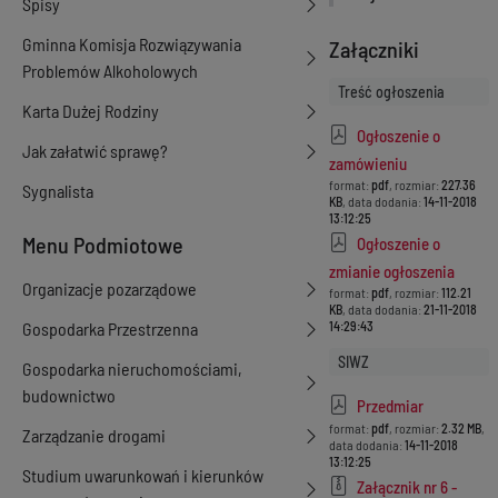
Spisy
Gminna Komisja Rozwiązywania
Załączniki
Problemów Alkoholowych
Treść ogłoszenia
Karta Dużej Rodziny
Ogłoszenie o
Jak załatwić sprawę?
zamówieniu
format:
pdf
, rozmiar:
227.36
Sygnalista
KB
, data dodania:
14-11-2018
13:12:25
Menu Podmiotowe
Ogłoszenie o
zmianie ogłoszenia
Organizacje pozarządowe
format:
pdf
, rozmiar:
112.21
KB
, data dodania:
21-11-2018
Gospodarka Przestrzenna
14:29:43
SIWZ
Gospodarka nieruchomościami,
budownictwo
Przedmiar
format:
pdf
, rozmiar:
2.32 MB
,
Zarządzanie drogami
data dodania:
14-11-2018
13:12:25
Studium uwarunkowań i kierunków
Załącznik nr 6 -