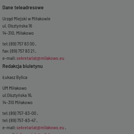
Wersja z dnia
27-
Dane teleadresowe
11-2018 11:59:38
Urząd Miejski w Miłakowie
Wersja z dnia
27-11-
2018 11:54:32
ul. Olsztyńska 16
Wersja z dnia
27-11-
14-310, Miłakowo
2018 11:38:08
Wersja z dnia
22-
tel: (89) 757 83 00 ,
11-2018 11:51:39
fax: (89) 757 83 21 ,
Wersja z dnia
21-11-
e-mail:
sekretariat@milakowo.eu
2018 14:29:43
Redakcja biuletynu
Wersja z dnia
14-11-
2018 13:11:57
Łukasz Bylica
UM Miłakowo
ul.Olsztyńska 16,
14-310 Miłakowo
tel: (89) 757-83-00 ,
tel: (89) 757-83-47 ,
e-mail:
sekretariat@milakowo.eu
,