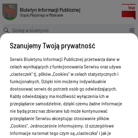
Rejestr 2025 rok
Biuletyn Informacji Publicznej Urzędu Miejskiego w Miłakowie
Biuletyn Informacji Publicznej
Urzędu Miejskiego w Miłakowie
Ścieżka powrotu
Strona główna
Rejestr - Udostępnianie Informacji Publicznej
Szanujemy Twoją prywatność
Rejestr 2025 rok
Rejestr - Udostępnianie Informacji
Serwis Biuletynu Informacji Publicznej przetwarza dane w
Publicznej
celach wynikających z funkcjonowania Serwisu oraz używa
„ciasteczek” tj. plików „Cookies” w celach statystycznych i
Menu Przedmiotowe
Wersja obowiązująca
funkcjonalnych. Dzięki nim możemy indywidualnie
z dnia
03-06-2026
dostosować serwis do potrzeb osób go odwiedzających.
Urząd Miejski w Miłakowie
13:34:11
Każdy odwiedzający ma możliwość wyłączenia ich w
Drukuj
Gmina Miłakowo
przeglądarce samodzielnie, dzięki czemu żadne informacje
Rejestr 2025
nie będą przez nas zbierane lub może kontynuować
Majątek i finanse
rok
przeglądanie Serwisu akceptując stosowanie plików
Zamówienia publiczne
„Cookies”. Jednocześnie informujemy, iż szczegółowe
informacje na temat tego czym są „ciasteczka” i jak je
Urząd Stanu Cywilnego