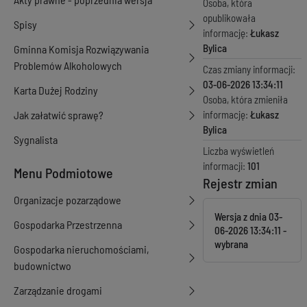
Osoba, która
opublikowała
Spisy
informację:
Łukasz
Bylica
Gminna Komisja Rozwiązywania
Problemów Alkoholowych
Czas zmiany informacji:
03-06-2026 13:34:11
Karta Dużej Rodziny
Osoba, która zmieniła
Jak załatwić sprawę?
informację:
Łukasz
Bylica
Sygnalista
Liczba wyświetleń
informacji:
101
Menu Podmiotowe
Rejestr zmian
Organizacje pozarządowe
Wersja z dnia
03-
Gospodarka Przestrzenna
06-2026 13:34:11
Gospodarka nieruchomościami,
budownictwo
Zarządzanie drogami