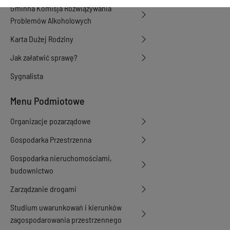
Gminna Komisja Rozwiązywania
Problemów Alkoholowych
Karta Dużej Rodziny
Jak załatwić sprawę?
Sygnalista
Menu Podmiotowe
Organizacje pozarządowe
Gospodarka Przestrzenna
Gospodarka nieruchomościami,
budownictwo
Zarządzanie drogami
Studium uwarunkowań i kierunków
zagospodarowania przestrzennego