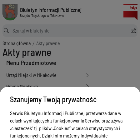
Akty prawne
Biuletyn Informacji Publicznej Urzędu Miejskiego w Miłakowie
Biuletyn Informacji Publicznej
Urzędu Miejskiego w Miłakowie
Ścieżka powrotu
Strona główna
Akty prawne
Akty prawne
Menu Przedmiotowe
Urząd Miejski w Miłakowie
Gmina Miłakowo
Majątek i finanse
Szanujemy Twoją prywatność
Zamówienia publiczne
Serwis Biuletynu Informacji Publicznej przetwarza dane w
Urząd Stanu Cywilnego
celach wynikających z funkcjonowania Serwisu oraz używa
„ciasteczek” tj. plików „Cookies” w celach statystycznych i
Ewidencja ludności, dowody osobiste,
funkcjonalnych. Dzięki nim możemy indywidualnie
działalność gospodarcza