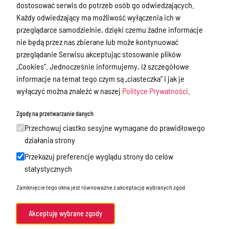
dostosować serwis do potrzeb osób go odwiedzających.
Przetargi
Każdy odwiedzający ma możliwość wyłączenia ich w
przeglądarce samodzielnie, dzięki czemu żadne informacje
Ogłoszenia
nie będą przez nas zbierane lub może kontynuować
Petycje
przeglądanie Serwisu akceptując stosowanie plików
„Cookies”. Jednocześnie informujemy, iż szczegółowe
Nabór
informacje na temat tego czym są „ciasteczka” i jak je
Dyżury Aptek w Powiecie Ostródzkim
wyłączyć można znaleźć w naszej
Polityce Prywatności
.
Komunikacja publiczna
Zgody na przetwarzanie danych
Nieodpłatna pomoc prawna
Przechowuj ciastko sesyjne wymagane do prawidłowego
działania strony
Rada Miejska
Przekazuj preferencje wyglądu strony do celów
Oświadczenia majątkowe
statystycznych
Akty prawne
Zamknięcie tego okna jest równoważne z akceptację wybranych zgód.
Akty prawne - poprzednia wersja
Akceptuję wybrane zgody
Spisy