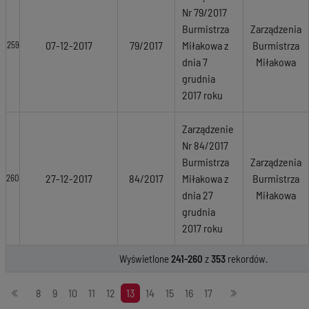
Nr 79/2017
Burmistrza
Zarządzenia
07-12-2017
79/2017
Miłakowa z
Burmistrza
259
dnia 7
Miłakowa
grudnia
2017 roku
Zarządzenie
Nr 84/2017
Burmistrza
Zarządzenia
27-12-2017
84/2017
Miłakowa z
Burmistrza
260
dnia 27
Miłakowa
grudnia
2017 roku
Wyświetlone
241-260
z
353
rekordów.
Stronicowanie
8
9
10
11
12
13
14
15
16
17