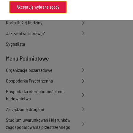
Gminna Komisja Rozwiązywania
Akceptuję wybrane zgody
Problemów Alkoholowych
Karta Dużej Rodziny
Jak załatwić sprawę?
Sygnalista
Menu Podmiotowe
Organizacje pozarządowe
Gospodarka Przestrzenna
Gospodarka nieruchomościami,
budownictwo
Zarządzanie drogami
Studium uwarunkowań i kierunków
zagospodarowania przestrzennego