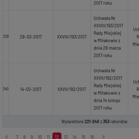
2017 roku
Uchwała Nr
XXVIII/193/2017
Uc
Rady Miejskiej
28-03-2017
XXVIII/193/2017
R
239
w Miłakowie z
Mie
dnia 28 marca
2017 roku
Uchwała Nr
XXVII/192/2017
Uc
Rady Miejskiej
14-02-2017
XXVII/192/2017
R
240
w Miłakowie z
Mie
dnia 14 lutego
2017 roku
Wyświetlone
221-240
z
353
rekordów.
Stronicowanie
7
8
9
10
11
12
13
14
15
16