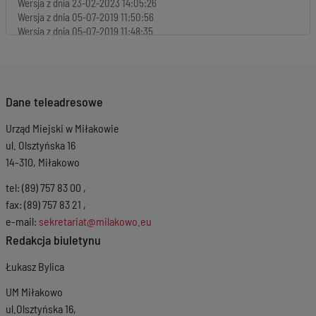
Wersja z dnia
23-02-2023 14:05:26
Wersja z dnia
05-07-2019 11:50:56
Wersja z dnia
05-07-2019 11:48:35
Wersja z dnia
18-06-2019 12:15:07
Wersja z dnia
30-05-2019 13:02:07
Wersja z dnia
11-01-2019 10:35:08
Wersja z dnia
05-12-2018 14:28:33
Dane teleadresowe
Wersja z dnia
07-11-2018 10:15:41
Wersja z dnia
29-05-2017 09:43:08
Urząd Miejski w Miłakowie
Wersja z dnia
05-01-2017 10:23:35
ul. Olsztyńska 16
14-310, Miłakowo
tel: (89) 757 83 00 ,
fax: (89) 757 83 21 ,
e-mail:
sekretariat@milakowo.eu
Redakcja biuletynu
Łukasz Bylica
UM Miłakowo
ul.Olsztyńska 16,