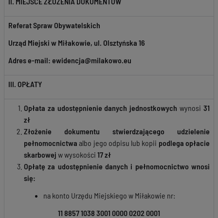
II. MIEJSCE ZŁOŻENIA DOKUMENTÓW
Referat Spraw Obywatelskich
Urząd Miejski w Miłakowie, ul. Olsztyńska 16
Adres e-mail: ewidencja@milakowo.eu
III. OPŁATY
Opłata za udostępnienie danych jednostkowych
wynosi
31
zł
Złożenie dokumentu stwierdzającego udzielenie
pełnomocnictwa
albo jego odpisu lub kopii
podlega opłacie
skarbowej
w wysokości
17 zł
Opłatę za udostępnienie danych i pełnomocnictwo wnosi
się:
na konto Urzędu Miejskiego w Miłakowie nr:
11 8857 1038 3001 0000 0202 0001