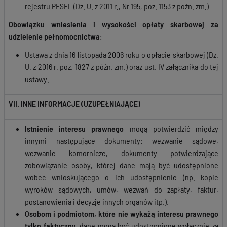
rejestru PESEL (Dz. U. z 2011 r., Nr 195, poz. 1153 z poźn. zm.)
Obowiązku wniesienia i wysokości opłaty skarbowej za
udzielenie
pełnomocnictwa
:
Ustawa z dnia 16 listopada 2006 roku o opłacie skarbowej (Dz.
U. z 2016 r. poz. 1827 z późn. zm.) oraz ust. IV załącznika do tej
ustawy.
VII. INNE INFORMACJE (UZUPEŁNIAJĄCE)
Istnienie interesu prawnego
mogą potwierdzić między
innymi następujące dokumenty: wezwanie sądowe,
wezwanie komornicze, dokumenty potwierdzające
zobowiązanie osoby, której dane mają być udostępnione
wobec wnioskującego o ich udostępnienie (np. kopie
wyroków sądowych, umów, wezwań do zapłaty, faktur,
postanowienia i decyzje innych organów itp.).
Osobom i podmiotom, które nie wykażą interesu prawnego
tylko faktyczny
, dane mogą być udostępnione wyłącznie za