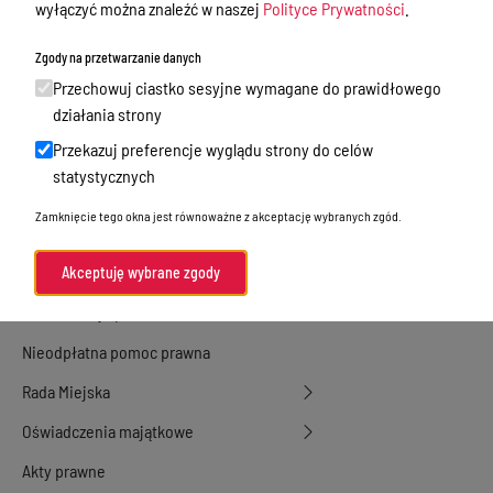
Urząd Stanu Cywilnego
wyłączyć można znaleźć w naszej
Polityce Prywatności
.
Ewidencja ludności, dowody osobiste,
Zgody na przetwarzanie danych
działalność gospodarcza
Przechowuj ciastko sesyjne wymagane do prawidłowego
Przetargi
działania strony
Przekazuj preferencje wyglądu strony do celów
Ogłoszenia
statystycznych
Petycje
Zamknięcie tego okna jest równoważne z akceptację wybranych zgód.
Nabór
Dyżury Aptek w Powiecie Ostródzkim
Akceptuję wybrane zgody
Komunikacja publiczna
Nieodpłatna pomoc prawna
Rada Miejska
Oświadczenia majątkowe
Akty prawne