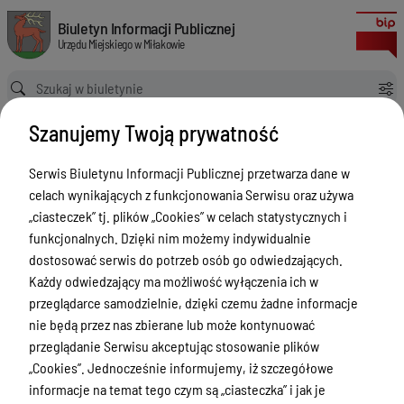
Udostępnianie danych z rejestru mieszkańców
Biuletyn Informacji Publicznej Urzędu Miejskiego w Miłakowie
Biuletyn Informacji Publicznej
Urzędu Miejskiego w Miłakowie
Ścieżka powrotu
Strona główna
Szanujemy Twoją prywatność
Ewidencja ludności, dowody osobiste, działalność gospodarcza
Ewidencja ludności - Sprawy
Serwis Biuletynu Informacji Publicznej przetwarza dane w
Udostępnianie danych z rejestru mieszkańców
celach wynikających z funkcjonowania Serwisu oraz używa
Ewidencja ludności - Sprawy
„ciasteczek” tj. plików „Cookies” w celach statystycznych i
funkcjonalnych. Dzięki nim możemy indywidualnie
Menu Przedmiotowe
dostosować serwis do potrzeb osób go odwiedzających.
Urząd Miejski w Miłakowie
Każdy odwiedzający ma możliwość wyłączenia ich w
przeglądarce samodzielnie, dzięki czemu żadne informacje
Gmina Miłakowo
nie będą przez nas zbierane lub może kontynuować
Majątek i finanse
przeglądanie Serwisu akceptując stosowanie plików
„Cookies”. Jednocześnie informujemy, iż szczegółowe
Zamówienia publiczne
informacje na temat tego czym są „ciasteczka” i jak je