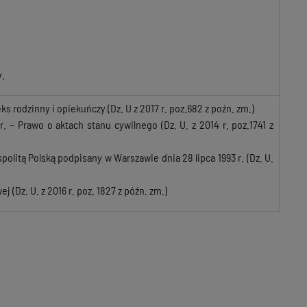
y.
odeks rodzinny i opiekuńczy (Dz. U z 2017 r. poz.682 z poźn. zm.)
4r. – Prawo o aktach stanu cywilnego (Dz. U. z 2014 r. poz.1741 z
politą Polską podpisany w Warszawie dnia 28 lipca 1993 r. (Dz. U.
j (Dz. U. z 2016 r. poz. 1827 z późn. zm.)