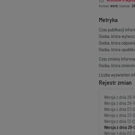
format:
word
, rozmiar:
29
Metryka
Czas publikacji infor
Osoba, która wytwor
Osoba, która odpowi
Osoba, która opubli
Czas zmiany informac
Osoba, która zmienił
Liczba wyświetleń in
Rejestr zmian
Wersja z dnia
29-1
Wersja z dnia
29-1
Wersja z dnia
07-0
Wersja z dnia
23-0
Wersja z dnia
13-0
Wersja z dnia
29-
Wersja z dnia
03-1