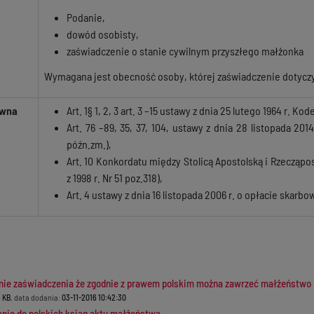
Podanie,
dowód osobisty,
zaświadczenie o stanie cywilnym przyszłego małżonka
Wymagana jest obecność osoby, której zaświadczenie dotycz
awna
Art. 1§ 1, 2, 3 art. 3 –15 ustawy z dnia 25 lutego 1964 r. K
Art. 76 –89, 35, 37, 104, ustawy z dnia 28 listopada 201
późn.zm.),
Art. 10 Konkordatu między Stolicą Apostolską i Rzecząpos
z 1998 r. Nr 51 poz.318),
Art. 4 ustawy z dnia 16 listopada 2006 r. o opłacie skarbowe
ie zaświadczenia że zgodnie z prawem polskim można zawrzeć małżeństwo
 KB
, data dodania:
03-11-2016 10:42:30
nie do polskich ksiąg aktu małżeństwa