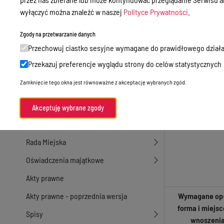
formularzy 
wyłączyć można znaleźć w naszej
Polityce Prywatności
.
wypełnien
Przetargi
Ogłoszenia
Zgody na przetwarzanie danych
Przechowuj ciastko sesyjne wymagane do prawidłowego działa
Petycje
Przekazuj preferencje wyglądu strony do celów statystycznych
Nabór
Zamknięcie tego okna jest równoważne z akceptację wybranych zgód.
Dyżury Aptek w Powiecie Ostródzkim
Komunikacja publiczna
Akceptuję wybrane zgody
Nieodpłatna pomoc prawna
Rada Miejska
Oświadczenia majątkowe
Akty prawne
Akty prawne - poprzednia wersja
Wymagane opł
forma i miejsc
Spisy
wnoszeni