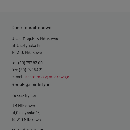
Wersja z dnia
03-1
Dane teleadresowe
Urząd Miejski w Miłakowie
ul. Olsztyńska 16
14-310, Miłakowo
tel: (89) 757 83 00 ,
fax: (89) 757 83 21 ,
e-mail:
sekretariat@milakowo.eu
Redakcja biuletynu
Łukasz Bylica
UM Miłakowo
ul.Olsztyńska 16,
14-310 Miłakowo
tel: (89) 757-83-00 ,