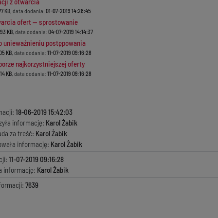
cji z otwarcia
77 KB
, data dodania:
01-07-2019 14:28:45
warcia ofert — sprostowanie
.93 KB
, data dodania:
04-07-2019 14:14:37
 unieważnieniu postępowania
.05 KB
, data dodania:
11-07-2019 09:16:28
orze najkorzystniejszej oferty
.14 KB
, data dodania:
11-07-2019 09:16:28
macji:
18-06-2019 15:42:03
zyła informację:
Karol Żabik
ada za treść:
Karol Żabik
kowała informację:
Karol Żabik
ji:
11-07-2019 09:16:28
a informację:
Karol Żabik
formacji:
7639