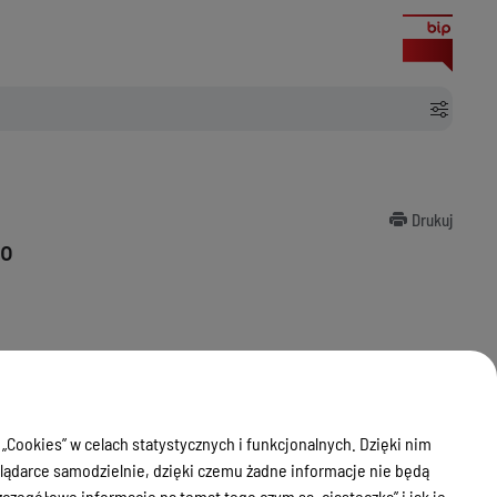
Drukuj
wo
 „Cookies” w celach statystycznych i funkcjonalnych. Dzięki nim
ądarce samodzielnie, dzięki czemu żadne informacje nie będą
zegółowe informacje na temat tego czym są „ciasteczka” i jak je