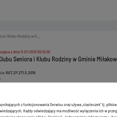
ubu Rodziny w Gminie Miłakowo
zująca z dnia
11-07-2019 09:16:28
lubu Seniora i Klubu Rodziny w Gminie Miłako
nia
RGT.ZP.271.5.2019
e
nia
Usługi
Nieograniczony
 ofert
26-06-2019 10:00:00
ofert
26-06-2019 10:30:00
ynikających z funkcjonowania Serwisu oraz używa „ciasteczek” tj. plików
 oferty
Urząd Miejski w Miłakowie
iedzających. Każdy odwiedzający ma możliwość wyłączenia ich w przegl
ceptując stosowanie plików „Cookies”. Jednocześnie informujemy, iż szc