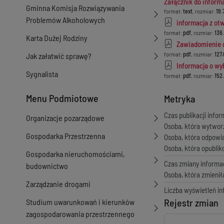
Załącznik do informa
Gminna Komisja Rozwiązywania
format:
text
, rozmiar:
19.
Problemów Alkoholowych
informacja z ot
format:
pdf
, rozmiar:
136
Karta Dużej Rodziny
Zawiadomienie o
format:
pdf
, rozmiar:
127
Jak załatwić sprawę?
Informacja o wyb
Sygnalista
format:
pdf
, rozmiar:
152
Menu Podmiotowe
Metryka
Czas publikacji infor
Organizacje pozarządowe
Osoba, która wytwor
Gospodarka Przestrzenna
Osoba, która odpowi
Osoba, która opubli
Gospodarka nieruchomościami,
Czas zmiany informac
budownictwo
Osoba, która zmienił
Zarządzanie drogami
Liczba wyświetleń in
Rejestr zmian
Studium uwarunkowań i kierunków
zagospodarowania przestrzennego