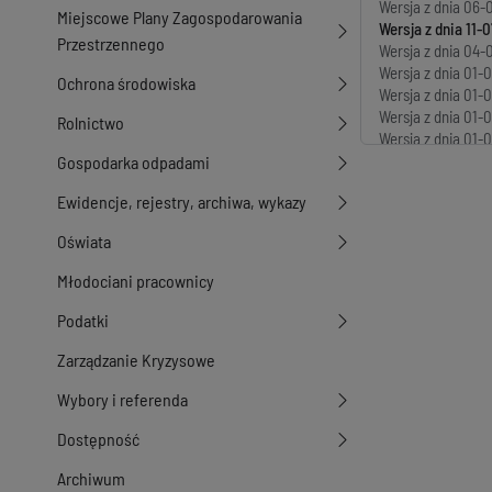
Wersja z dnia
06-0
Miejscowe Plany Zagospodarowania
Wersja z dnia
11-0
Przestrzennego
Wersja z dnia
04-0
Wersja z dnia
01-0
Ochrona środowiska
Wersja z dnia
01-0
Wersja z dnia
01-0
Rolnictwo
Wersja z dnia
01-0
Wersja z dnia
25-0
Gospodarka odpadami
Wersja z dnia
18-0
Ewidencje, rejestry, archiwa, wykazy
Oświata
Młodociani pracownicy
Podatki
Zarządzanie Kryzysowe
Wybory i referenda
Dostępność
Archiwum