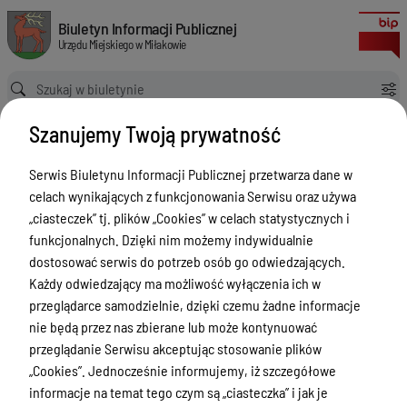
Zapytanie ofertowe do składania ofert na agenta emisji obligacji komun
Biuletyn Informacji Publicznej Urzędu Miejskiego w Miłakowie
Biuletyn Informacji Publicznej
Urzędu Miejskiego w Miłakowie
Ścieżka powrotu
Strona główna
Zamówienia publiczne
Szanujemy Twoją prywatność
Zapytanie ofertowe do składania ofert na agenta emisji obligacji komunalnych
Zamówienia publiczne
Serwis Biuletynu Informacji Publicznej przetwarza dane w
celach wynikających z funkcjonowania Serwisu oraz używa
Menu Przedmiotowe
Wersja obowiązująca
„ciasteczek” tj. plików „Cookies” w celach statystycznych i
z dnia
06-08-2019
Urząd Miejski w Miłakowie
funkcjonalnych. Dzięki nim możemy indywidualnie
10:40:24
dostosować serwis do potrzeb osób go odwiedzających.
Drukuj
Gmina Miłakowo
Każdy odwiedzający ma możliwość wyłączenia ich w
Zapytanie
Majątek i finanse
przeglądarce samodzielnie, dzięki czemu żadne informacje
ofertowe do
nie będą przez nas zbierane lub może kontynuować
Zamówienia publiczne
składania ofert
przeglądanie Serwisu akceptując stosowanie plików
Urząd Stanu Cywilnego
„Cookies”. Jednocześnie informujemy, iż szczegółowe
na agenta
informacje na temat tego czym są „ciasteczka” i jak je
emisji obligacji
Ewidencja ludności, dowody osobiste,