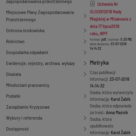
zagospodarowania przestrzennego
Uchwała Nr
XLIII2912018 Rady
Miejscowe Plany Zagospodarowania
Miejskiej w Miłakowie z
Przestrzennego
dnia 17 lipca2018
Ochrona środowiska
roku_WPF
format:
pdf
, rozmiar:
5.25 MB
,
Rolnictwo
data dodania:
23-07-2018
14:14:32
Gospodarka odpadami
Metryka
Ewidencje, rejestry, archiwa, wykazy
Czas publikacji
Oświata
informacji:
23-07-2018
Młodociani pracownicy
14:14:32
Osoba, która wytworzyła
Podatki
informację:
Karol Żabik
Osoba, która odpowiada
Zarządzanie Kryzysowe
za treść:
Anna Maśnik
Wybory i referenda
Osoba, która
opublikowała
Dostępność
informację:
Karol Żabik