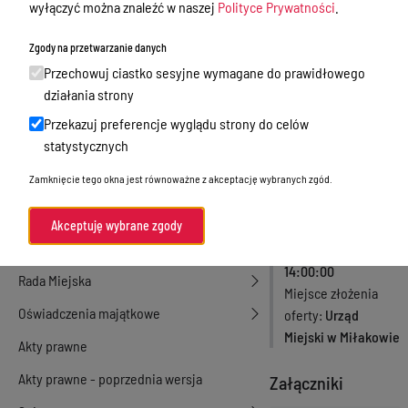
wyłączyć można znaleźć w naszej
Polityce Prywatności
.
działalność gospodarcza
komunalnych
Zgody na przetwarzanie danych
Przetargi
Przechowuj ciastko sesyjne wymagane do prawidłowego
Numer zamówienia
Ogłoszenia
działania strony
FN.3060.1.2018
Petycje
Status
Archiwum
Przekazuj preferencje wyglądu strony do celów
Rodzaj zamówienia
statystycznych
Nabór
Usługi
Zamknięcie tego okna jest równoważne z akceptację wybranych zgód.
Dyżury Aptek w Powiecie Ostródzkim
Tryb zamówienia
Inne
Komunikacja publiczna
Akceptuję wybrane zgody
Termin składania
Nieodpłatna pomoc prawna
ofert
23-08-2018
14:00:00
Rada Miejska
Miejsce złożenia
Oświadczenia majątkowe
oferty
Urząd
Miejski w Miłakowie
Akty prawne
Akty prawne - poprzednia wersja
Załączniki