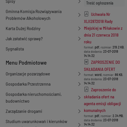
Spisy
Treść ogłoszenia
Gminna Komisja Rozwiązywania
Uchwała Nr
Problemów Alkoholowych
XLII2872018 Rady
Karta Dużej Rodziny
Miejskiej w Miłakowie z
dnia 21 czerwca 2018
Jak załatwić sprawę?
roku
format:
pdf
, rozmiar:
219.2 KB
,
Sygnalista
data dodania:
23-07-2018
14:14:32
Menu Podmiotowe
ZAPROSZENIE DO
SKŁADANIA OFERT
Organizacje pozarządowe
format:
word
, rozmiar:
86 KB
,
data dodania:
23-07-2018
Gospodarka Przestrzenna
14:14:32
Zaproszenie do
Gospodarka nieruchomościami,
składania ofert na
budownictwo
agenta emisji obligacji
komunalnych
Zarządzanie drogami
format:
pdf
, rozmiar:
2.34 MB
,
data dodania:
23-07-2018
Studium uwarunkowań i kierunków
14:14:32