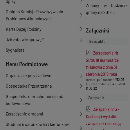
Spisy
Zmiany w budżecie
Gminna Komisja Rozwiązywania
gminy na 2018 r.
Problemów Alkoholowych
Karta Dużej Rodziny
Załączniki
Jak załatwić sprawę?
Treść aktu
Sygnalista
Zarządzenie Nr
51/2018 Burmistrza
Menu Podmiotowe
Miłakowa z dnia 31
sierpnia 2018 roku
Organizacje pozarządowe
format:
pdf
, rozmiar:
152.05
KB
, data dodania:
04-11-2018
Gospodarka Przestrzenna
11:35:22
Gospodarka nieruchomościami,
Załączniki
budownictwo
Załącznik nr 3 -
Zarządzanie drogami
Dochody i wydatki
związane z realizacją
Studium uwarunkowań i kierunków