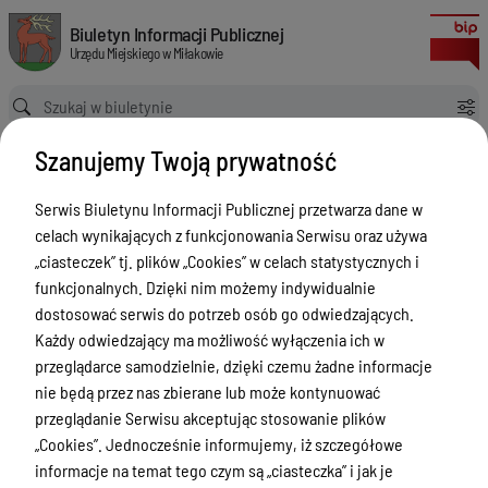
Zarządzenie Nr 51/2018 Burmistrza Miłakowa z dnia 31 sierpnia 2018 roku
Biuletyn Informacji Publicznej Urzędu Miejskiego w Miłakowie
Biuletyn Informacji Publicznej
Urzędu Miejskiego w Miłakowie
Ścieżka powrotu
Strona główna
Akty prawne
Szanujemy Twoją prywatność
Zarządzenie Nr 51/2018 Burmistrza Miłakowa z dnia 31 sierpnia 2018 roku
Akty prawne
Serwis Biuletynu Informacji Publicznej przetwarza dane w
celach wynikających z funkcjonowania Serwisu oraz używa
Menu Przedmiotowe
Wersja obowiązująca
„ciasteczek” tj. plików „Cookies” w celach statystycznych i
z dnia
04-11-2018
Urząd Miejski w Miłakowie
funkcjonalnych. Dzięki nim możemy indywidualnie
11:35:22
dostosować serwis do potrzeb osób go odwiedzających.
Drukuj
Gmina Miłakowo
Każdy odwiedzający ma możliwość wyłączenia ich w
Zarządzenie Nr
Majątek i finanse
przeglądarce samodzielnie, dzięki czemu żadne informacje
51/2018
nie będą przez nas zbierane lub może kontynuować
Zamówienia publiczne
Burmistrza
przeglądanie Serwisu akceptując stosowanie plików
Urząd Stanu Cywilnego
„Cookies”. Jednocześnie informujemy, iż szczegółowe
Miłakowa z
informacje na temat tego czym są „ciasteczka” i jak je
dnia 31
Ewidencja ludności, dowody osobiste,