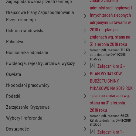
zadań z zakresu
zagospodarowania przestrzennego
administracji rządowej i
Miejscowe Plany Zagospodarowania
innych zadań zleconych
Przestrzennego
odrębnymi ustawami w
2018 r. - plan po
Ochrona środowiska
zmianach wg. stanu na
Rolnictwo
31 sierpnia 2018 roku
format:
pdf
, rozmiar:
71.1 KB
,
Gospodarka odpadami
data dodania:
04-11-2018
11:35:22
Ewidencje, rejestry, archiwa, wykazy
Załącznik nr 2 -
PLAN WYDATKÓW
Oświata
BUDŻETU GMINY
Młodociani pracownicy
MIŁAKOWO NA 2018 ROK
- plan po zmianach wg.
Podatki
stanu na 31 sierpnia
Zarządzanie Kryzysowe
2018 roku
format:
pdf
, rozmiar:
66.35
Wybory i referenda
KB
, data dodania:
04-11-2018
11:35:22
Dostępność
Załącznik nr 1 -