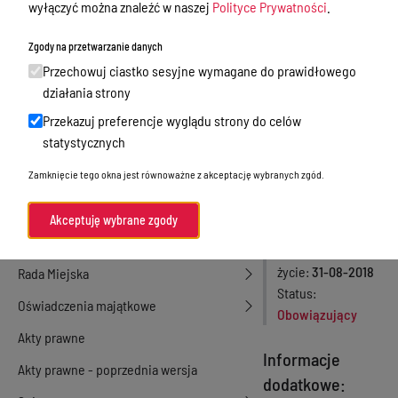
wyłączyć można znaleźć w naszej
Polityce Prywatności
.
działalność gospodarcza
sierpnia 2018
Zgody na przetwarzanie danych
Przetargi
roku
Przechowuj ciastko sesyjne wymagane do prawidłowego
Ogłoszenia
działania strony
Numer aktu
51/2018
Petycje
Przekazuj preferencje wyglądu strony do celów
Rodzaj aktu
statystycznych
Zarządzenia
Nabór
Burmistrza
Zamknięcie tego okna jest równoważne z akceptację wybranych zgód.
Dyżury Aptek w Powiecie Ostródzkim
Miłakowa
Data podjęcia
31-
Komunikacja publiczna
Akceptuję wybrane zgody
08-2018
Nieodpłatna pomoc prawna
Data wejścia w
życie
31-08-2018
Rada Miejska
Status
Oświadczenia majątkowe
Obowiązujący
Akty prawne
Informacje
Akty prawne - poprzednia wersja
dodatkowe: