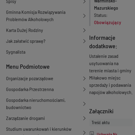
Warmińsko-
Spisy
Mazurskiego
Gminna Komisja Rozwiązywania
Status
Problemów Alkoholowych
Obowiązujący
Karta Dużej Rodziny
Informacje
Jak załatwić sprawę?
dodatkowe:
Sygnalista
Ustalenie zasad
usytuowania na
Menu Podmiotowe
terenie miasta i gminy
Miłakowo miejsc
Organizacje pozarządowe
sprzedaży i podawania
Gospodarka Przestrzenna
napojów alkoholowych.
Gospodarka nieruchomościami,
budownictwo
Załączniki
Zarządzanie drogami
Treść aktu
Studium uwarunkowań i kierunków
Uchwała Nr