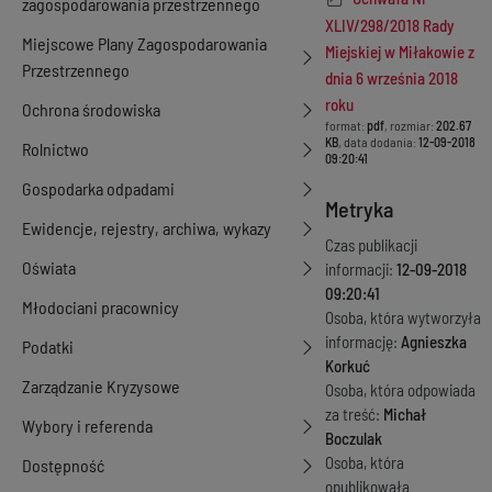
zagospodarowania przestrzennego
XLIV/298/2018 Rady
Miejscowe Plany Zagospodarowania
Miejskiej w Miłakowie z
Przestrzennego
dnia 6 września 2018
roku
Ochrona środowiska
format:
pdf
, rozmiar:
202.67
KB
, data dodania:
12-09-2018
Rolnictwo
09:20:41
Gospodarka odpadami
Metryka
Ewidencje, rejestry, archiwa, wykazy
Czas publikacji
Oświata
informacji:
12-09-2018
09:20:41
Młodociani pracownicy
Osoba, która wytworzyła
informację:
Agnieszka
Podatki
Korkuć
Zarządzanie Kryzysowe
Osoba, która odpowiada
za treść:
Michał
Wybory i referenda
Boczulak
Osoba, która
Dostępność
opublikowała