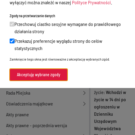
wyłączyć można znaleźć w naszej
Polityce Prywatności
.
działalność gospodarcza
września 2018
Zgody na przetwarzanie danych
Przetargi
roku
Przechowuj ciastko sesyjne wymagane do prawidłowego
Ogłoszenia
działania strony
Numer aktu
Petycje
Przekazuj preferencje wyglądu strony do celów
XLIV/298/2018
statystycznych
Rodzaj aktu
Nabór
Uchwały Rady
Zamknięcie tego okna jest równoważne z akceptację wybranych zgód.
Dyżury Aptek w Powiecie Ostródzkim
Miejskiej
Data podjęcia
06-
Komunikacja publiczna
Akceptuję wybrane zgody
09-2018
Nieodpłatna pomoc prawna
Data wejścia w
życie
Wchodzi w
Rada Miejska
życie w 14 dni po
Oświadczenia majątkowe
ogłoszeniu w
Dzienniku
Akty prawne
Urzędowym
Akty prawne - poprzednia wersja
Województwa