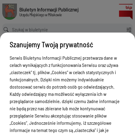
Uchwała Nr XLIV/298/2018 Rady Miejskiej w Miłakowie z dnia 6 września 
Biuletyn Informacji Publicznej Urzędu Miejskiego w Miłakowie
Biuletyn Informacji Publicznej
Urzędu Miejskiego w Miłakowie
Ścieżka powrotu
Strona główna
Akty prawne
Szanujemy Twoją prywatność
Uchwała Nr XLIV/298/2018 Rady Miejskiej w Miłakowie z dnia 6 września 2018 roku
Akty prawne
Serwis Biuletynu Informacji Publicznej przetwarza dane w
celach wynikających z funkcjonowania Serwisu oraz używa
Menu Przedmiotowe
Wersja
„ciasteczek” tj. plików „Cookies” w celach statystycznych i
nieobowiązująca z dnia
Urząd Miejski w Miłakowie
funkcjonalnych. Dzięki nim możemy indywidualnie
12-09-2018 09:20:41
dostosować serwis do potrzeb osób go odwiedzających.
Drukuj
Gmina Miłakowo
Każdy odwiedzający ma możliwość wyłączenia ich w
Uchwała Nr
Majątek i finanse
przeglądarce samodzielnie, dzięki czemu żadne informacje
XLIV/298/2018
nie będą przez nas zbierane lub może kontynuować
Zamówienia publiczne
Rady Miejskiej
przeglądanie Serwisu akceptując stosowanie plików
Urząd Stanu Cywilnego
„Cookies”. Jednocześnie informujemy, iż szczegółowe
w Miłakowie z
informacje na temat tego czym są „ciasteczka” i jak je
dnia 6
Ewidencja ludności, dowody osobiste,