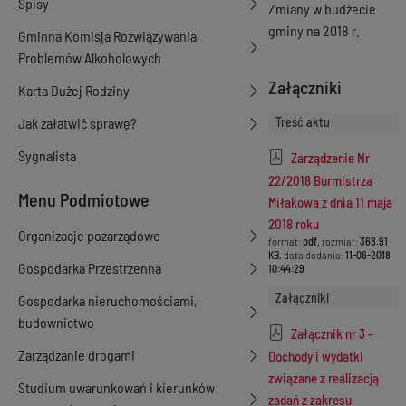
Spisy
Zmiany w budżecie
gminy na 2018 r.
Gminna Komisja Rozwiązywania
Problemów Alkoholowych
Załączniki
Karta Dużej Rodziny
Jak załatwić sprawę?
Treść aktu
Sygnalista
Zarządzenie Nr
22/2018 Burmistrza
Menu Podmiotowe
Miłakowa z dnia 11 maja
2018 roku
Organizacje pozarządowe
format:
pdf
, rozmiar:
368.91
KB
, data dodania:
11-06-2018
Gospodarka Przestrzenna
10:44:29
Załączniki
Gospodarka nieruchomościami,
budownictwo
Załącznik nr 3 -
Zarządzanie drogami
Dochody i wydatki
związane z realizacją
Studium uwarunkowań i kierunków
zadań z zakresu