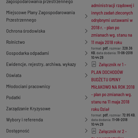
zagospodarowania przestrzennego
administracji rządowej i
Miejscowe Plany Zagospodarowania
innych zadań zleconych
Przestrzennego
odrębnymi ustawami w
2018 r. - plan po
Ochrona środowiska
zmianach wg. stanu na
Rolnictwo
11 maja 2018 roku
format:
pdf
, rozmiar:
328.36
Gospodarka odpadami
KB
, data dodania:
11-06-2018
10:44:29
Ewidencje, rejestry, archiwa, wykazy
Załącznik nr 1 -
PLAN DOCHODÓW
Oświata
BUDŻETU GMINY
Młodociani pracownicy
MIŁAKOWO NA ROK 2018
- plan po zmianach wg.
Podatki
stanu na 11 maja 2018
Zarządzanie Kryzysowe
roku Dział
format:
pdf
, rozmiar:
72.95 KB
,
Wybory i referenda
data dodania:
11-06-2018
10:44:29
Dostępność
Załącznik nr 2 -