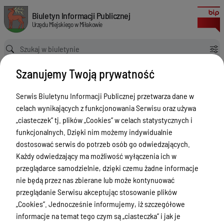
Zarządzenie Nr 22/2018 Burmistrza Miłakowa z dnia 11 maja 2018 roku
Biuletyn Informacji Publicznej Urzędu Miejskiego w Miłakowie
Biuletyn Informacji Publicznej
Urzędu Miejskiego w Miłakowie
Ścieżka powrotu
Strona główna
Akty prawne
Szanujemy Twoją prywatność
Zarządzenie Nr 22/2018 Burmistrza Miłakowa z dnia 11 maja 2018 roku
Akty prawne
Serwis Biuletynu Informacji Publicznej przetwarza dane w
celach wynikających z funkcjonowania Serwisu oraz używa
Menu Przedmiotowe
Wersja obowiązująca
„ciasteczek” tj. plików „Cookies” w celach statystycznych i
z dnia
11-06-2018
Urząd Miejski w Miłakowie
funkcjonalnych. Dzięki nim możemy indywidualnie
10:44:29
dostosować serwis do potrzeb osób go odwiedzających.
Drukuj
Gmina Miłakowo
Każdy odwiedzający ma możliwość wyłączenia ich w
Zarządzenie Nr
Majątek i finanse
przeglądarce samodzielnie, dzięki czemu żadne informacje
22/2018
nie będą przez nas zbierane lub może kontynuować
Zamówienia publiczne
Burmistrza
przeglądanie Serwisu akceptując stosowanie plików
Urząd Stanu Cywilnego
„Cookies”. Jednocześnie informujemy, iż szczegółowe
Miłakowa z
informacje na temat tego czym są „ciasteczka” i jak je
dnia 11 maja
Ewidencja ludności, dowody osobiste,