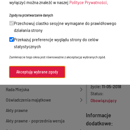
wyłączyć można znaleźć w naszej
Polityce Prywatności
.
działalność gospodarcza
2018 roku
Zgody na przetwarzanie danych
Przetargi
Przechowuj ciastko sesyjne wymagane do prawidłowego
Numer aktu
Ogłoszenia
działania strony
22/2018
Petycje
Rodzaj aktu
Przekazuj preferencje wyglądu strony do celów
Zarządzenia
statystycznych
Nabór
Burmistrza
Zamknięcie tego okna jest równoważne z akceptację wybranych zgód.
Dyżury Aptek w Powiecie Ostródzkim
Miłakowa
Data podjęcia
11-
Komunikacja publiczna
Akceptuję wybrane zgody
05-2018
Nieodpłatna pomoc prawna
Data wejścia w
życie
11-05-2018
Rada Miejska
Status
Oświadczenia majątkowe
Obowiązujący
Akty prawne
Informacje
Akty prawne - poprzednia wersja
dodatkowe: